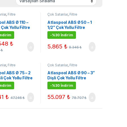
nlar
,
Filtre
Çok Satanlar
,
Filtre
arı
,
Havuz Kum
Ekipmanları
,
Havuz Kum
,
Kampanyalı Ürünler
Filtreleri
,
Kampanyalı Ürünler
ool ABS Ø 110 –
Atlaspool ABS Ø 50 – 1
 Çok Yollu Filtre
1/2” Çok Yollu Filtre
vanası
ndirim
-
%30 İndirim
548
₺
5.865
₺
8.346
₺
6
₺
nlar
,
Filtre
Çok Satanlar
,
Filtre
arı
,
Havuz Kum
Ekipmanları
,
Havuz Kum
,
Kampanyalı Ürünler
Filtreleri
,
Kampanyalı Ürünler
ool ABS Ø 75 – 2
Atlaspool ABS Ø 90 – 3”
li Çok Yollu Filtre
Dişli Çok Yollu Filtre
vanası
ndirim
-
%30 İndirim
41
₺
55.097
₺
47.246
₺
78.707
₺