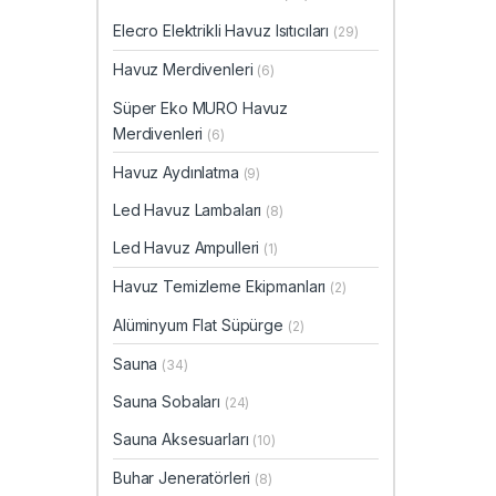
Elecro Elektrikli Havuz Isıtıcıları
(29)
Havuz Merdivenleri
(6)
Süper Eko MURO Havuz
Merdivenleri
(6)
Havuz Aydınlatma
(9)
Led Havuz Lambaları
(8)
Led Havuz Ampulleri
(1)
Havuz Temizleme Ekipmanları
(2)
Alüminyum Flat Süpürge
(2)
Sauna
(34)
Sauna Sobaları
(24)
Sauna Aksesuarları
(10)
Buhar Jeneratörleri
(8)