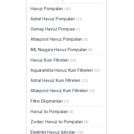
Havuz Pompaları
(40)
Astral Havuz Pompaları
(22)
Gemaş Havuz Pompası
(1)
Atlaspool Havuz Pompaları
(9)
IML Niagara Havuz Pompaları
(8)
Havuz Kum Filtreleri
(56)
Aquarambla Havuz Kum Filtreleri
(10)
Astral Havuz Kum Filtreleri
(22)
Atlaspool Havuz Kum Filtreleri
(13)
Filtre Ekipmanları
(11)
Havuz Isı Pompaları
(8)
Zodiac Havuz Isı Pompaları
(8)
Elektrikli Havuz Isıtıcıları
(29)