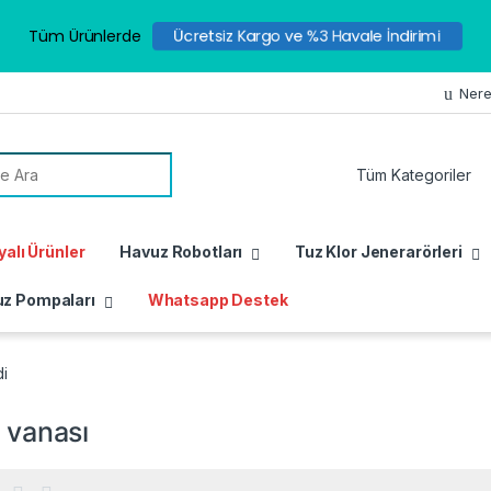
Tüm Ürünlerde
Ücretsiz Kargo ve %3 Havale İndirimi
Nere
or:
alı Ürünler
Havuz Robotları
Tuz Klor Jenerarörleri
z Pompaları
Whatsapp Destek
di
e vanası