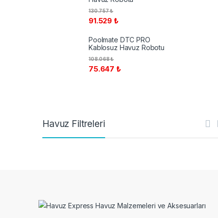
130.757
₺
91.529
₺
Poolmate DTC PRO
Kablosuz Havuz Robotu
108.068
₺
75.647
₺
Havuz Filtreleri