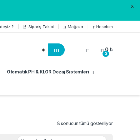
X
deyiz ?
Sipariş Takibi
Mağaza
Hesabım
0
₺
0
Otomatik PH & KLOR Dozaj Sistemleri
8 sonucun tümü gösteriliyor