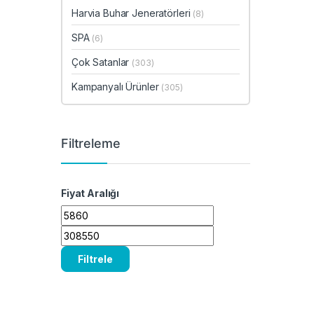
Harvia Buhar Jeneratörleri
(8)
SPA
(6)
Çok Satanlar
(303)
Kampanyalı Ürünler
(305)
Filtreleme
Fiyat Aralığı
En düşük fiyat
En yüksek fiyat
Filtrele