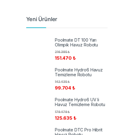
Yeni Ürünler
Poolmate DT 100 Yarı
Olimpik Havuz Robotu
216.385
₺
151.470
₺
Poolmate Hydro6 Havuz
Temizleme Robotu
142.435
₺
99.704
₺
Poolmate Hydro6 UV li
Havuz Temizleme Robotu
179.479
₺
125.635
₺
Poolmate DTC Pro Hibrit
Havuz Robotu