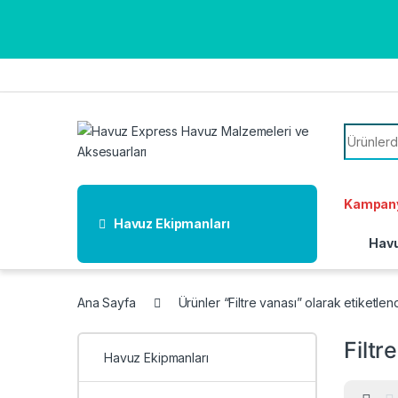
Skip to navigation
Skip to content
Search f
Kampany
Havuz Ekipmanları
Havu
Ana Sayfa
Ürünler “Filtre vanası” olarak etiketlen
Filtr
Havuz Ekipmanları