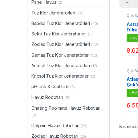
Panel Havuz
(2)
Tuz Klor Jenerarörleri
(79)
Çok Sa
Ekipma
Bspool Tuz Klor Jeneratörleri
Filtrele
(20)
Astra
Filtr
Seko Tuz Klor Jeneratörleri
(3)
-
%30
Zodiac Tuz Klor Jeneratörleri
(27)
8.6
Gemaş Tuz Klor Jeneratörleri
(12)
Antech Tuz Klor Jeneratörleri
(12)
Çok Sa
Ekipma
Kripsol Tuz Klor Jeneratörleri
(5)
Filtrele
Atlas
Çok Y
pH Link & Dual Link
(2)
-
%30
Havuz Robotları
(61)
6.5
Chasing Poolmate Havuz Robotları
(7)
Dolphin Havuz Robotları
(20)
8 sonucun
Zodiac Havuz Robotları
(25)