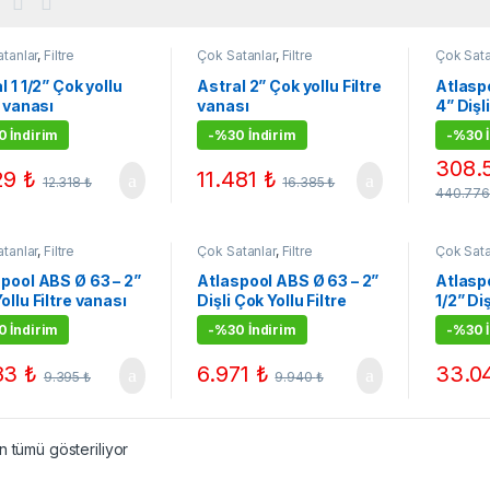
tanlar
,
Filtre
Çok Satanlar
,
Filtre
Çok Sata
nları
,
Havuz Kum
Ekipmanları
,
Havuz Kum
Ekipmanl
ri
,
Kampanyalı Ürünler
Filtreleri
,
Kampanyalı Ürünler
Filtreleri
l 1 1/2” Çok yollu
Astral 2” Çok yollu Filtre
Atlasp
e vanası
vanası
4” Dişli
vanası
 İndirim
-
%30 İndirim
-
%30 İ
308.
29
₺
11.481
₺
12.318
₺
16.385
₺
440.77
tanlar
,
Filtre
Çok Satanlar
,
Filtre
Çok Sata
nları
,
Havuz Kum
Ekipmanları
,
Havuz Kum
Ekipmanl
ri
,
Kampanyalı Ürünler
Filtreleri
,
Kampanyalı Ürünler
Filtreleri
pool ABS Ø 63 – 2”
Atlaspool ABS Ø 63 – 2”
Atlasp
ollu Filtre vanası
Dişli Çok Yollu Filtre
1/2” Diş
vanası
vanası
 İndirim
-
%30 İndirim
-
%30 İ
83
₺
6.971
₺
33.0
9.395
₺
9.940
₺
 tümü gösteriliyor