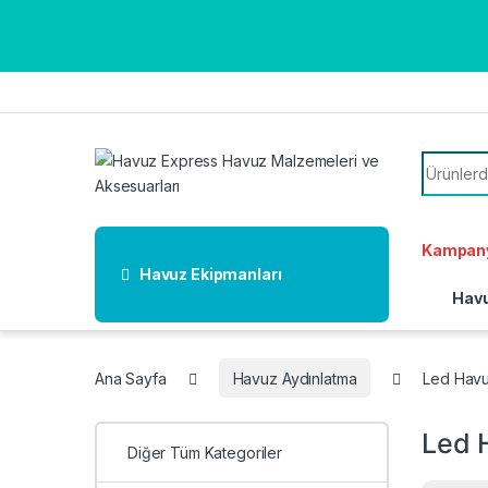
Skip to navigation
Skip to content
Search f
Kampany
Havuz Ekipmanları
Havu
Ana Sayfa
Havuz Aydınlatma
Led Havu
Led 
Diğer Tüm Kategoriler