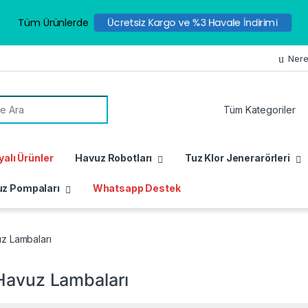
Tüm Ürünlerde
Ücretsiz Kargo ve %3 Havale İndirimi
Nere
or:
alı Ürünler
Havuz Robotları
Tuz Klor Jenerarörleri
z Pompaları
Whatsapp Destek
z Lambaları
Havuz Lambaları