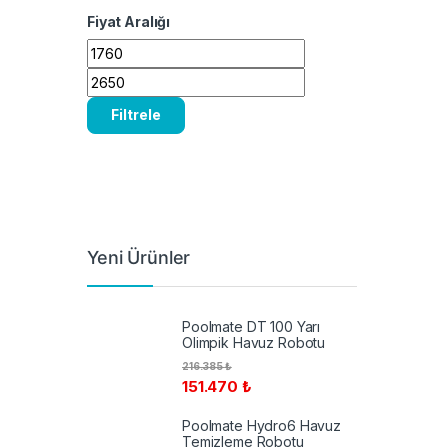
Fiyat Aralığı
En düşük fiyat
En yüksek fiyat
Filtrele
Yeni Ürünler
Poolmate DT 100 Yarı
Olimpik Havuz Robotu
216.385
₺
151.470
₺
Poolmate Hydro6 Havuz
Temizleme Robotu