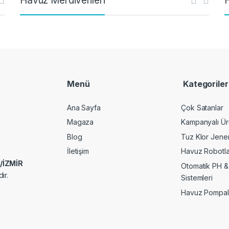
Havuz Merdivenleri
Menü
Kategoriler
Ana Sayfa
Çok Satanlar
Magaza
Kampanyalı Ür
Blog
Tuz Klor Jener
İletişim
Havuz Robotla
k/İZMİR
Otomatik PH &
ır.
Sistemleri
Havuz Pompal