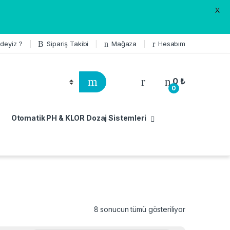
X
deyiz ?
Sipariş Takibi
Mağaza
Hesabım
0
₺
0
Otomatik PH & KLOR Dozaj Sistemleri
8 sonucun tümü gösteriliyor