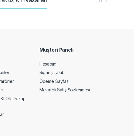
Havuz Kimyasalları
Müşteri Paneli
Hesabım
ünler
Sipariş Takibi
arörleri
Ödeme Sayfası
rı
Mesafeli Satış Sözleşmesi
 KLOR Dozaj
arı