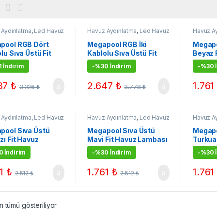
 Aydınlatma
,
Led Havuz
Havuz Aydınlatma
,
Led Havuz
Havuz A
ları
Lambaları
Lambalar
pool RGB Dört
Megapool RGB İki
Megapo
lu Sıva Üstü Fit
Kablolu Sıva Üstü Fit
Beyaz 
z Lambası 36W
Havuz Lambası 36W
Lamba
 İndirim
-
%30 İndirim
-
%30 İ
37
₺
2.647
₺
1.76
3.226
₺
3.778
₺
 Aydınlatma
,
Led Havuz
Havuz Aydınlatma
,
Led Havuz
Havuz A
ları
Lambaları
Lambalar
pool Sıva Üstü
Megapool Sıva Üstü
Megapo
zı Fit Havuz
Mavi Fit Havuz Lambası
Turkua
ası 36W
36W
Lamba
 İndirim
-
%30 İndirim
-
%30 İ
61
₺
1.761
₺
1.76
2.512
₺
2.512
₺
 tümü gösteriliyor