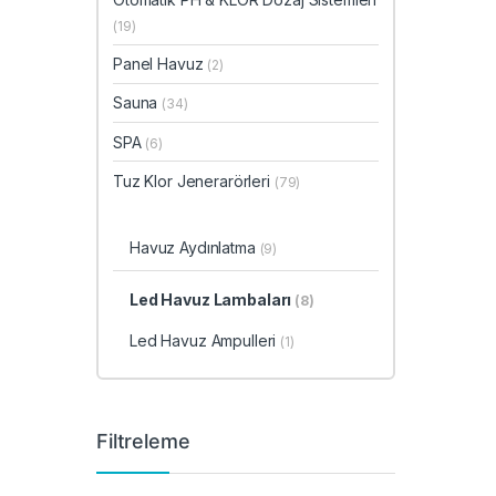
(19)
Panel Havuz
(2)
Sauna
(34)
SPA
(6)
Tuz Klor Jenerarörleri
(79)
Havuz Aydınlatma
(9)
Led Havuz Lambaları
(8)
Led Havuz Ampulleri
(1)
Filtreleme