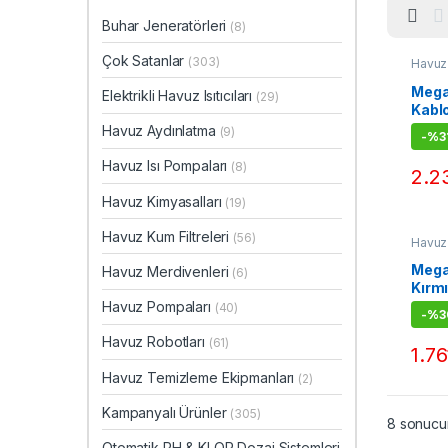
Buhar Jeneratörleri
(8)
Çok Satanlar
(303)
Havuz
Lamba
Mega
Elektrikli Havuz Isıtıcıları
(29)
Kablo
Havu
Havuz Aydınlatma
(9)
-
%31
Havuz Isı Pompaları
(8)
2.2
Havuz Kimyasalları
(19)
Havuz Kum Filtreleri
(56)
Havuz
Lamba
Mega
Havuz Merdivenleri
(6)
Kırmı
Lamb
Havuz Pompaları
(40)
-
%30
Havuz Robotları
(61)
1.7
Havuz Temizleme Ekipmanları
(2)
Kampanyalı Ürünler
(305)
8 sonucun
Otomatik PH & KLOR Dozaj Sistemleri