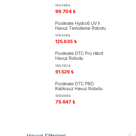
142.435
₺
99.704
₺
Poolmate Hydro6 UV li
Havuz Temizleme Robotu
179.479
₺
125.635
₺
Poolmate DTC Pro Hibrit
Havuz Robotu
130.757
₺
91.529
₺
Poolmate DTC PRO
Kablosuz Havuz Robotu
108.068
₺
75.647
₺