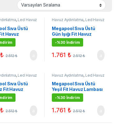
ydınlatma
,
Led Havuz
Havuz Aydınlatma
,
Led Havuz
ı
Lambaları
ol Sıva Üstü
Megapool Sıva Üstü
Fit Havuz
Gün Işığı Fit Havuz
sı 36W
Lambası 36W
ndirim
-
%30 İndirim
1
₺
1.761
₺
2.512
₺
2.512
₺
ydınlatma
,
Led Havuz
Havuz Aydınlatma
,
Led Havuz
ı
Lambaları
ol Sıva Üstü
Megapool Sıva Üstü
z Fit Havuz
Yeşil Fit Havuz Lambası
sı 36W
36W
ndirim
-
%30 İndirim
1
₺
1.761
₺
2.512
₺
2.512
₺