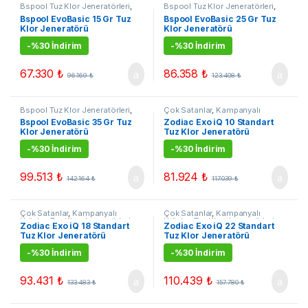
Bspool Tuz Klor Jeneratörleri
,
Bspool Tuz Klor Jeneratörleri
,
Tuz Klor Jenerarörleri
Tuz Klor Jenerarörleri
Bspool EvoBasic 15 Gr Tuz
Bspool EvoBasic 25 Gr Tuz
Klor Jeneratörü
Klor Jeneratörü
-
%30 İndirim
-
%30 İndirim
67.330
₺
86.358
₺
96.169
₺
123.408
₺
Bspool Tuz Klor Jeneratörleri
,
Çok Satanlar
,
Kampanyalı
Tuz Klor Jenerarörleri
Ürünler
,
Tuz Klor Jenerarörleri
,
Bspool EvoBasic 35 Gr Tuz
Zodiac Exo iQ 10 Standart
Zodiac Tuz Klor Jeneratörleri
Klor Jeneratörü
Tuz Klor Jeneratörü
-
%30 İndirim
-
%30 İndirim
99.513
₺
81.924
₺
142.164
₺
117.039
₺
Çok Satanlar
,
Kampanyalı
Çok Satanlar
,
Kampanyalı
Ürünler
,
Tuz Klor Jenerarörleri
,
Ürünler
,
Tuz Klor Jenerarörleri
,
Zodiac Exo iQ 18 Standart
Zodiac Exo iQ 22 Standart
Zodiac Tuz Klor Jeneratörleri
Zodiac Tuz Klor Jeneratörleri
Tuz Klor Jeneratörü
Tuz Klor Jeneratörü
-
%30 İndirim
-
%30 İndirim
93.431
₺
110.439
₺
133.483
₺
157.780
₺