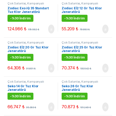
Çok Satanlar
,
Kampanyalı
Çok Satanlar
,
Kampanyalı
Ürünler
,
Tuz Klor Jenerarörleri
,
Ürünler
,
Tuz Klor Jenerarörleri
,
Zodiac Exo iQ 35 Standart
Zodiac Eİ2 12 Gr Tuz Klor
Zodiac Tuz Klor Jeneratörleri
Zodiac Tuz Klor Jeneratörleri
Tuz Klor Jeneratörü
Jeneratörü
-
%30 İndirim
-
%30 İndirim
124.986
₺
55.209
₺
178.562
₺
78.883
₺
Çok Satanlar
,
Kampanyalı
Çok Satanlar
,
Kampanyalı
Ürünler
,
Tuz Klor Jenerarörleri
,
Ürünler
,
Tuz Klor Jenerarörleri
,
Zodiac Eİ2 20 Gr Tuz Klor
Zodiac Eİ2 25 Gr Tuz Klor
Zodiac Tuz Klor Jeneratörleri
Zodiac Tuz Klor Jeneratörleri
Jeneratörü
Jeneratörü
-
%30 İndirim
-
%30 İndirim
64.308
₺
70.374
₺
91.891
₺
100.542
₺
Çok Satanlar
,
Kampanyalı
Çok Satanlar
,
Kampanyalı
Ürünler
,
Seko Tuz Klor
Ürünler
,
Seko Tuz Klor
Seko 14 Gr Tuz Klor
Seko 26 Gr Tuz Klor
Jeneratörleri
,
Tuz Klor
Jeneratörleri
,
Tuz Klor
Jeneratörü
Jeneratörü
Jenerarörleri
Jenerarörleri
-
%30 İndirim
-
%30 İndirim
66.747
₺
70.873
₺
95.383
₺
101.249
₺