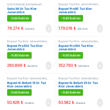
Çok Satanlar
,
Kampanyalı
Bspool Tuz Klor Jeneratörleri
,
Ürünler
,
Seko Tuz Klor
Çok Satanlar
,
Kampanyalı
Seko 36 Gr Tuz Klor
Bspool Pro50 Tuz Klor
Jeneratörleri
,
Tuz Klor
Ürünler
,
Tuz Klor Jenerarörleri
Jeneratörü
Jeneratörü
Jenerarörleri
-
%30 İndirim
-
%30 İndirim
78.274
₺
179.018
₺
111.814
₺
255.711
₺
Bspool Tuz Klor Jeneratörleri
,
Bspool Tuz Klor Jeneratörleri
,
Çok Satanlar
,
Kampanyalı
Çok Satanlar
,
Kampanyalı
Bspool Pro100 Tuz Klor
Bspool Pro150 Tuz Klor
Ürünler
,
Tuz Klor Jenerarörleri
Ürünler
,
Tuz Klor Jenerarörleri
Jeneratörü
Jeneratörü
-
%30 İndirim
-
%30 İndirim
280.899
₺
352.760
₺
401.291
₺
503.946
₺
Bspool Tuz Klor Jeneratörleri
,
Bspool Tuz Klor Jeneratörleri
,
Tuz Klor Jenerarörleri
Tuz Klor Jenerarörleri
Bspool N-BsSalt 15 Gr Tuz
Bspool N-BsSalt 25 Gr Tuz
Klor Jeneratörü
Klor Jeneratörü
-
%30 İndirim
-
%30 İndirim
50.628
₺
63.582
₺
72.339
₺
90.843
₺