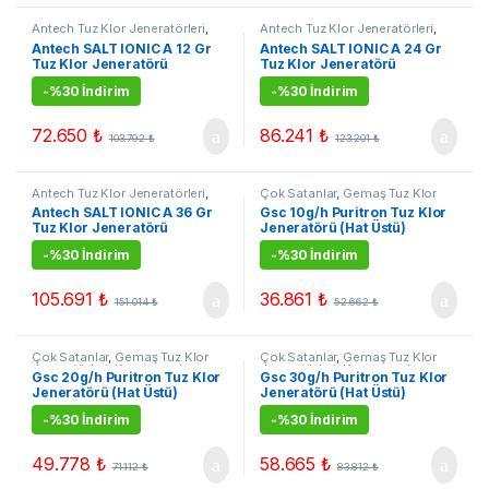
Antech Tuz Klor Jeneratörleri
,
Antech Tuz Klor Jeneratörleri
,
Çok Satanlar
,
Kampanyalı
Çok Satanlar
,
Kampanyalı
Antech SALT IONIC A 12 Gr
Antech SALT IONIC A 24 Gr
Ürünler
,
Tuz Klor Jenerarörleri
Ürünler
,
Tuz Klor Jenerarörleri
Tuz Klor Jeneratörü
Tuz Klor Jeneratörü
-
%30 İndirim
-
%30 İndirim
72.650
₺
86.241
₺
103.792
₺
123.201
₺
Antech Tuz Klor Jeneratörleri
,
Çok Satanlar
,
Gemaş Tuz Klor
Çok Satanlar
,
Kampanyalı
Jeneratörleri
,
Kampanyalı
Antech SALT IONIC A 36 Gr
Gsc 10g/h Puritron Tuz Klor
Ürünler
,
Tuz Klor Jenerarörleri
Ürünler
,
Tuz Klor Jenerarörleri
Tuz Klor Jeneratörü
Jeneratörü (Hat Üstü)
-
%30 İndirim
-
%30 İndirim
105.691
₺
36.861
₺
151.014
₺
52.662
₺
Çok Satanlar
,
Gemaş Tuz Klor
Çok Satanlar
,
Gemaş Tuz Klor
Jeneratörleri
,
Kampanyalı
Jeneratörleri
,
Kampanyalı
Gsc 20g/h Puritron Tuz Klor
Gsc 30g/h Puritron Tuz Klor
Ürünler
,
Tuz Klor Jenerarörleri
Ürünler
,
Tuz Klor Jenerarörleri
Jeneratörü (Hat Üstü)
Jeneratörü (Hat Üstü)
-
%30 İndirim
-
%30 İndirim
49.778
₺
58.665
₺
71.112
₺
83.812
₺