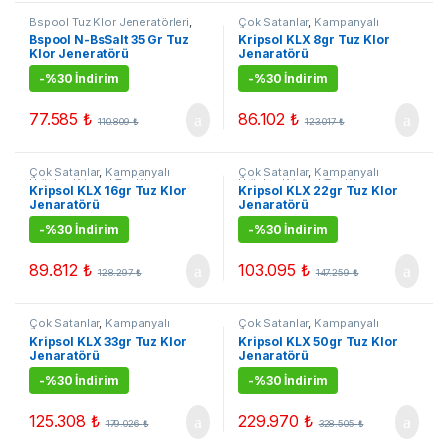
Bspool Tuz Klor Jeneratörleri
,
Çok Satanlar
,
Kampanyalı
Tuz Klor Jenerarörleri
Ürünler
,
Kripsol Tuz Klor
Bspool N-BsSalt 35 Gr Tuz
Kripsol KLX 8gr Tuz Klor
Jeneratörleri
,
Tuz Klor
Klor Jeneratörü
Jenaratörü
Jenerarörleri
-
%30 İndirim
-
%30 İndirim
77.585
₺
86.102
₺
110.809
₺
123.017
₺
Çok Satanlar
,
Kampanyalı
Çok Satanlar
,
Kampanyalı
Ürünler
,
Kripsol Tuz Klor
Ürünler
,
Kripsol Tuz Klor
Kripsol KLX 16gr Tuz Klor
Kripsol KLX 22gr Tuz Klor
Jeneratörleri
,
Tuz Klor
Jeneratörleri
,
Tuz Klor
Jenaratörü
Jenaratörü
Jenerarörleri
Jenerarörleri
-
%30 İndirim
-
%30 İndirim
89.812
₺
103.095
₺
128.297
₺
147.259
₺
Çok Satanlar
,
Kampanyalı
Çok Satanlar
,
Kampanyalı
Ürünler
,
Kripsol Tuz Klor
Ürünler
,
Kripsol Tuz Klor
Kripsol KLX 33gr Tuz Klor
Kripsol KLX 50gr Tuz Klor
Jeneratörleri
,
Tuz Klor
Jeneratörleri
,
Tuz Klor
Jenaratörü
Jenaratörü
Jenerarörleri
Jenerarörleri
-
%30 İndirim
-
%30 İndirim
125.308
₺
229.970
₺
179.026
₺
328.505
₺