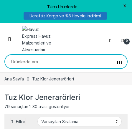
X
Tüm Ürünlerde
Ücretsiz Kargo ve %3 Havale İndirimi
Skip to navigation
Skip to content
0
Ara:
Ana Sayfa
Tuz Klor Jenerarörleri
Tuz Klor Jenerarörleri
79 sonuçtan 1-30 arası gösteriliyor
Filtre