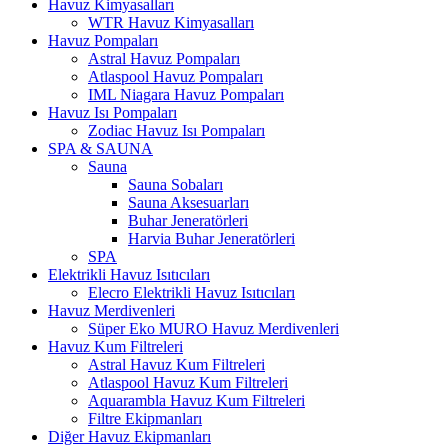
Havuz Kimyasalları
WTR Havuz Kimyasalları
Havuz Pompaları
Astral Havuz Pompaları
Atlaspool Havuz Pompaları
IML Niagara Havuz Pompaları
Havuz Isı Pompaları
Zodiac Havuz Isı Pompaları
SPA & SAUNA
Sauna
Sauna Sobaları
Sauna Aksesuarları
Buhar Jeneratörleri
Harvia Buhar Jeneratörleri
SPA
Elektrikli Havuz Isıtıcıları
Elecro Elektrikli Havuz Isıtıcıları
Havuz Merdivenleri
Süper Eko MURO Havuz Merdivenleri
Havuz Kum Filtreleri
Astral Havuz Kum Filtreleri
Atlaspool Havuz Kum Filtreleri
Aquarambla Havuz Kum Filtreleri
Filtre Ekipmanları
Diğer Havuz Ekipmanları