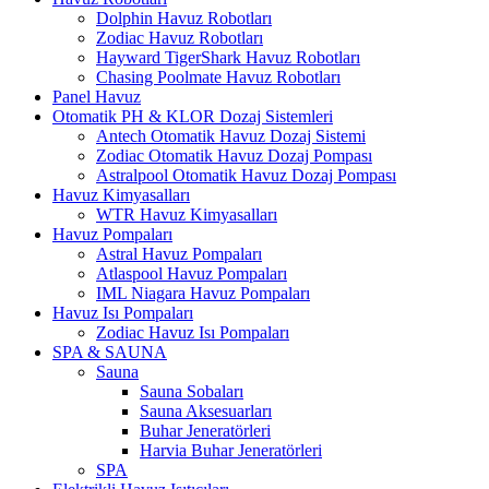
Dolphin Havuz Robotları
Zodiac Havuz Robotları
Hayward TigerShark Havuz Robotları
Chasing Poolmate Havuz Robotları
Panel Havuz
Otomatik PH & KLOR Dozaj Sistemleri
Antech Otomatik Havuz Dozaj Sistemi
Zodiac Otomatik Havuz Dozaj Pompası
Astralpool Otomatik Havuz Dozaj Pompası
Havuz Kimyasalları
WTR Havuz Kimyasalları
Havuz Pompaları
Astral Havuz Pompaları
Atlaspool Havuz Pompaları
IML Niagara Havuz Pompaları
Havuz Isı Pompaları
Zodiac Havuz Isı Pompaları
SPA & SAUNA
Sauna
Sauna Sobaları
Sauna Aksesuarları
Buhar Jeneratörleri
Harvia Buhar Jeneratörleri
SPA