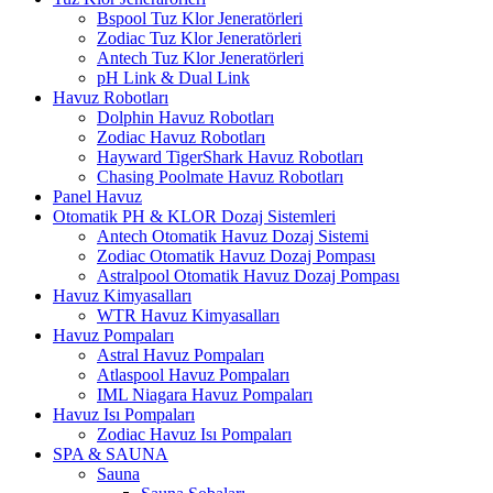
Bspool Tuz Klor Jeneratörleri
Zodiac Tuz Klor Jeneratörleri
Antech Tuz Klor Jeneratörleri
pH Link & Dual Link
Havuz Robotları
Dolphin Havuz Robotları
Zodiac Havuz Robotları
Hayward TigerShark Havuz Robotları
Chasing Poolmate Havuz Robotları
Panel Havuz
Otomatik PH & KLOR Dozaj Sistemleri
Antech Otomatik Havuz Dozaj Sistemi
Zodiac Otomatik Havuz Dozaj Pompası
Astralpool Otomatik Havuz Dozaj Pompası
Havuz Kimyasalları
WTR Havuz Kimyasalları
Havuz Pompaları
Astral Havuz Pompaları
Atlaspool Havuz Pompaları
IML Niagara Havuz Pompaları
Havuz Isı Pompaları
Zodiac Havuz Isı Pompaları
SPA & SAUNA
Sauna