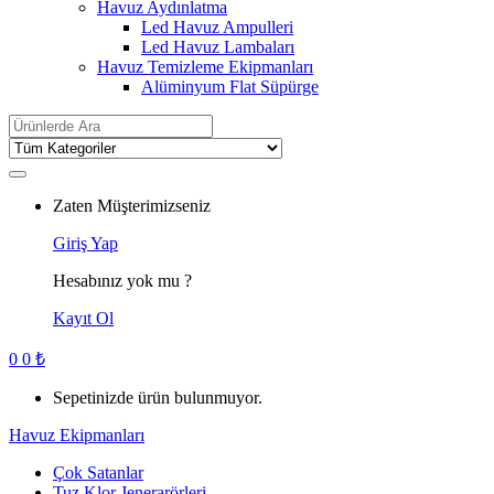
Havuz Aydınlatma
Led Havuz Ampulleri
Led Havuz Lambaları
Havuz Temizleme Ekipmanları
Alüminyum Flat Süpürge
Search
for:
Zaten Müşterimizseniz
Giriş Yap
Hesabınız yok mu ?
Kayıt Ol
0
0
₺
Sepetinizde ürün bulunmuyor.
Havuz Ekipmanları
Çok Satanlar
Tuz Klor Jenerarörleri