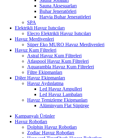
Sauna Sobaları
Sauna Aksesuarları
Buhar Jeneratörleri
Harvia Buhar Jeneratörleri
SPA
Elektrikli Havuz Isıtıcıları
Elecro Elektrikli Havuz Isıtıcıları
Havuz Merdivenleri
Süper Eko MURO Havuz Merdivenleri
Havuz Kum Filtreleri
Astral Havuz Kum Filtreleri
Atlaspool Havuz Kum Filtreleri
Aquarambla Havuz Kum Filtreleri
Filtre Ekipmanları
Diğer Havuz Ekipmanları
Havuz Aydınlatma
Led Havuz Ampulleri
Led Havuz Lambaları
Havuz Temizleme Ekipmanları
Alüminyum Flat Süpürge
Kampanyalı Ürünler
Havuz Robotları
Dolphin Havuz Robotları
Zodiac Havuz Robotları