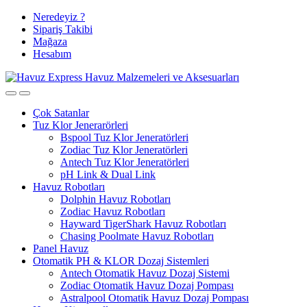
Skip
Skip
Neredeyiz ?
to
to
Sipariş Takibi
navigation
content
Mağaza
Hesabım
Çok Satanlar
Tuz Klor Jenerarörleri
Bspool Tuz Klor Jeneratörleri
Zodiac Tuz Klor Jeneratörleri
Antech Tuz Klor Jeneratörleri
pH Link & Dual Link
Havuz Robotları
Dolphin Havuz Robotları
Zodiac Havuz Robotları
Hayward TigerShark Havuz Robotları
Chasing Poolmate Havuz Robotları
Panel Havuz
Otomatik PH & KLOR Dozaj Sistemleri
Antech Otomatik Havuz Dozaj Sistemi
Zodiac Otomatik Havuz Dozaj Pompası
Astralpool Otomatik Havuz Dozaj Pompası