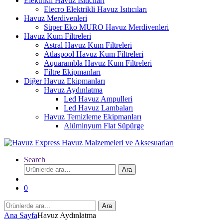
Elektrikli Havuz Isıtıcıları
Elecro Elektrikli Havuz Isıtıcıları
Havuz Merdivenleri
Süper Eko MURO Havuz Merdivenleri
Havuz Kum Filtreleri
Astral Havuz Kum Filtreleri
Atlaspool Havuz Kum Filtreleri
Aquarambla Havuz Kum Filtreleri
Filtre Ekipmanları
Diğer Havuz Ekipmanları
Havuz Aydınlatma
Led Havuz Ampulleri
Led Havuz Lambaları
Havuz Temizleme Ekipmanları
Alüminyum Flat Süpürge
Search
Ara:
Ara
0
Ara:
Ara
Ana Sayfa
Havuz Aydınlatma