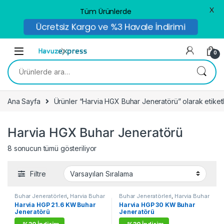
X
Tüm Ürünlerde
Ücretsiz Kargo ve %3 Havale İndirimi
Skip to navigation
Skip to content
0
Ara:
Ana Sayfa
Ürünler “Harvia HGX Buhar Jeneratörü” olarak etiket
Harvia HGX Buhar Jeneratörü
8 sonucun tümü gösteriliyor
Filtre
Buhar Jeneratörleri
,
Harvia Buhar
Buhar Jeneratörleri
,
Harvia Buhar
Jeneratörleri
Jeneratörleri
Harvia HGP 21.6 KW Buhar
Harvia HGP 30 KW Buhar
Jeneratörü
Jeneratörü