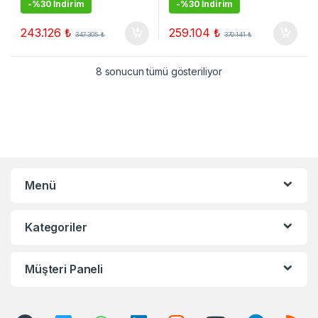
-
%30 İndirim
-
%30 İndirim
243.126
₺
259.104
₺
347.305
₺
370.141
₺
8 sonucun tümü gösteriliyor
Menü
Kategoriler
Müşteri Paneli