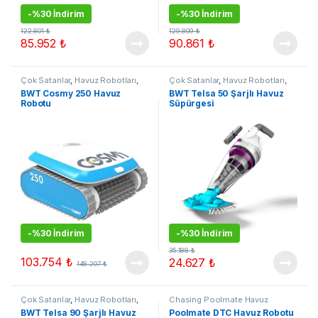
-
%30 İndirim
-
%30 İndirim
122.801
₺
129.809
₺
85.952
₺
90.861
₺
Çok Satanlar
,
Havuz Robotları
,
Çok Satanlar
,
Havuz Robotları
,
Kampanyalı Ürünler
Kampanyalı Ürünler
BWT Cosmy 250 Havuz
BWT Telsa 50 Şarjlı Havuz
Robotu
Süpürgesi
-
%30 İndirim
-
%30 İndirim
35.188
₺
103.754
₺
24.627
₺
148.207
₺
Çok Satanlar
,
Havuz Robotları
,
Chasing Poolmate Havuz
Kampanyalı Ürünler
Robotları
,
Çok Satanlar
,
Havuz
BWT Telsa 90 Şarjlı Havuz
Poolmate DTC Havuz Robotu
Robotları
,
Kampanyalı Ürünler