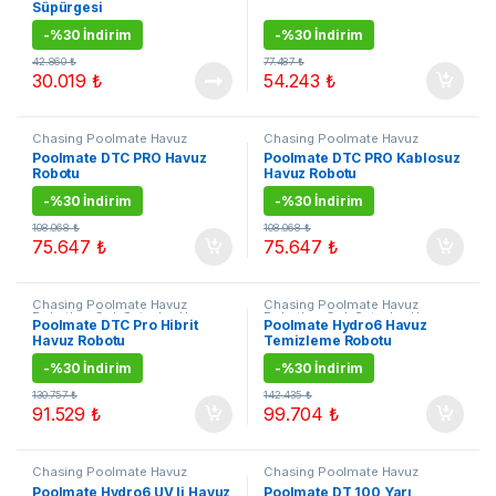
Süpürgesi
-
%30 İndirim
-
%30 İndirim
42.860
₺
77.487
₺
30.019
₺
54.243
₺
Chasing Poolmate Havuz
Chasing Poolmate Havuz
Robotları
,
Çok Satanlar
,
Havuz
Robotları
,
Çok Satanlar
,
Havuz
Poolmate DTC PRO Havuz
Poolmate DTC PRO Kablosuz
Robotları
,
Kampanyalı Ürünler
Robotları
,
Kampanyalı Ürünler
Robotu
Havuz Robotu
-
%30 İndirim
-
%30 İndirim
108.068
₺
108.068
₺
75.647
₺
75.647
₺
Chasing Poolmate Havuz
Chasing Poolmate Havuz
Robotları
,
Çok Satanlar
,
Havuz
Robotları
,
Çok Satanlar
,
Havuz
Poolmate DTC Pro Hibrit
Poolmate Hydro6 Havuz
Robotları
,
Kampanyalı Ürünler
Robotları
,
Kampanyalı Ürünler
Havuz Robotu
Temizleme Robotu
-
%30 İndirim
-
%30 İndirim
130.757
₺
142.435
₺
91.529
₺
99.704
₺
Chasing Poolmate Havuz
Chasing Poolmate Havuz
Robotları
,
Çok Satanlar
,
Havuz
Robotları
,
Çok Satanlar
,
Havuz
Poolmate Hydro6 UV li Havuz
Poolmate DT 100 Yarı