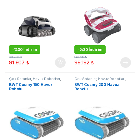
-
%30 İndirim
-
%30 İndirim
131.296
₺
141.700
₺
91.907
₺
99.192
₺
Çok Satanlar
,
Havuz Robotları
,
Çok Satanlar
,
Havuz Robotları
,
Kampanyalı Ürünler
Kampanyalı Ürünler
BWT Cosmy 150 Havuz
BWT Cosmy 200 Havuz
Robotu
Robotu