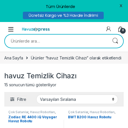
X
Tüm Ürünlerde
Ücretsiz Kargo ve %3 Havale İndirimi
Skip to navigation
Skip to content
0
Ara:
Ana Sayfa
Ürünler “havuz Temizlik Cihazı” olarak etiketlendi
havuz Temizlik Cihazı
15 sonucun tümü gösteriliyor
Filtre
Çok Satanlar
,
Havuz Robotları
,
Çok Satanlar
,
Havuz Robotları
,
Kampanyalı Ürünler
,
Zodiac
Kampanyalı Ürünler
Zodiac RE 4400 iQ Voyager
BWT B200 Havuz Robotu
Havuz Robotları
Havuz Robotu