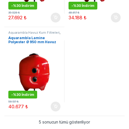
-
%30 İndirim
-
%30 İndirim
39.528
₺
48.817
₺
27.692
₺
34.188
₺
Aquarambla Havuz Kum Filtreleri
,
Çok Satanlar
,
Havuz Kum
Aquarambla Lamine
Filtreleri
,
Kampanyalı Ürünler
Polyester Ø 950 mm Havuz
Kum Filtresi
-
%30 İndirim
58.137
₺
40.677
₺
5 sonucun tümü gösteriliyor