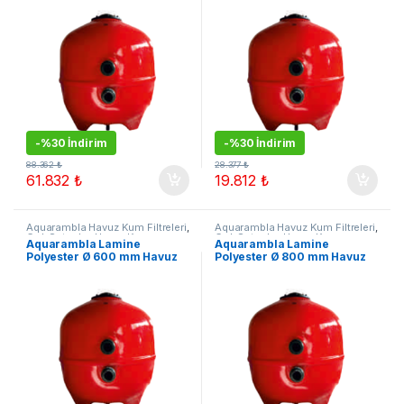
-
%30 İndirim
-
%30 İndirim
88.362
₺
28.377
₺
61.832
₺
19.812
₺
Aquarambla Havuz Kum Filtreleri
,
Aquarambla Havuz Kum Filtreleri
,
Çok Satanlar
,
Havuz Kum
Çok Satanlar
,
Havuz Kum
Aquarambla Lamine
Aquarambla Lamine
Filtreleri
,
Kampanyalı Ürünler
Filtreleri
,
Kampanyalı Ürünler
Polyester Ø 600 mm Havuz
Polyester Ø 800 mm Havuz
Kum Filtresi
Kum Filtresi