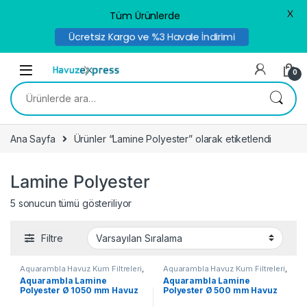
X
Tüm Ürünlerde
Ücretsiz Kargo ve %3 Havale İndirimi
Skip to navigation
Skip to content
0
Ara:
Ana Sayfa
Ürünler “Lamine Polyester” olarak etiketlendi
Lamine Polyester
5 sonucun tümü gösteriliyor
Filtre
Aquarambla Havuz Kum Filtreleri
,
Aquarambla Havuz Kum Filtreleri
,
Çok Satanlar
,
Havuz Kum
Çok Satanlar
,
Havuz Kum
Aquarambla Lamine
Aquarambla Lamine
Filtreleri
,
Kampanyalı Ürünler
Filtreleri
,
Kampanyalı Ürünler
Polyester Ø 1050 mm Havuz
Polyester Ø 500 mm Havuz
Kum Filtresi
Kum Filtresi