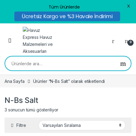
X
Tüm Ürünlerde
Ücretsiz Kargo ve %3 Havale İndirimi
Skip to navigation
Skip to content
0
Ara:
Ana Sayfa
Ürünler “N-Bs Salt” olarak etiketlendi
N-Bs Salt
3 sonucun tümü gösteriliyor
Filtre