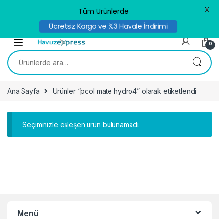
X
Tüm Ürünlerde
Ücretsiz Kargo ve %3 Havale İndirimi
Skip to navigation
Skip to content
0
Ara:
Ana Sayfa
Ürünler “pool mate hydro4” olarak etiketlendi
Seçiminizle eşleşen ürün bulunamadı.
Menü