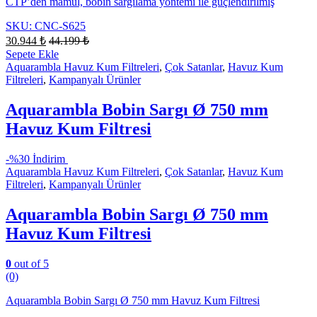
CTP’den mamul, bobin sargılama yöntemi ile güçlendirilmiş
SKU: CNC-S625
30.944
₺
44.199
₺
Sepete Ekle
Aquarambla Havuz Kum Filtreleri
,
Çok Satanlar
,
Havuz Kum
Filtreleri
,
Kampanyalı Ürünler
Aquarambla Bobin Sargı Ø 750 mm
Havuz Kum Filtresi
-
%30 İndirim
Aquarambla Havuz Kum Filtreleri
,
Çok Satanlar
,
Havuz Kum
Filtreleri
,
Kampanyalı Ürünler
Aquarambla Bobin Sargı Ø 750 mm
Havuz Kum Filtresi
0
out of 5
(0)
Aquarambla Bobin Sargı Ø 750 mm Havuz Kum Filtresi