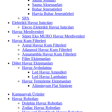
Sauna Sobaları
Sauna Aksesuarları
Buhar Jeneratörleri
Harvia Buhar Jeneratörleri
SPA
Elektrikli Havuz Isıtıcıları
Elecro Elektrikli Havuz Isıtıcıları
Havuz Merdivenleri
Süper Eko MURO Havuz Merdivenleri
Havuz Kum Filtreleri
Astral Havuz Kum Filtreleri
Atlaspool Havuz Kum Filtreleri
Aquarambla Havuz Kum Filtreleri
Filtre Ekipmanları
Diğer Havuz Ekipmanları
Havuz Aydınlatma
Led Havuz Ampulleri
Led Havuz Lambaları
Havuz Temizleme Ekipmanları
Alüminyum Flat Süpürge
Kampanyalı Ürünler
Havuz Robotları
Dolphin Havuz Robotları
Zodiac Havuz Robotları