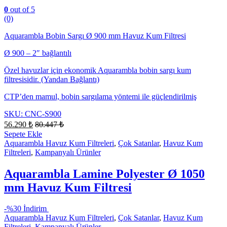
0
out of 5
(0)
Aquarambla Bobin Sargı Ø 900 mm Havuz Kum Filtresi
Ø 900 – 2″ bağlantılı
Özel havuzlar için ekonomik Aquarambla bobin sargı kum
filtresisidir. (Yandan Bağlantı)
CTP’den mamul, bobin sargılama yöntemi ile güçlendirilmiş
SKU: CNC-S900
56.290
₺
80.447
₺
Sepete Ekle
Aquarambla Havuz Kum Filtreleri
,
Çok Satanlar
,
Havuz Kum
Filtreleri
,
Kampanyalı Ürünler
Aquarambla Lamine Polyester Ø 1050
mm Havuz Kum Filtresi
-
%30 İndirim
Aquarambla Havuz Kum Filtreleri
,
Çok Satanlar
,
Havuz Kum
Filtreleri
,
Kampanyalı Ürünler