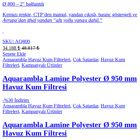
Ø 800 – 2″ bağlantılı
Kırmızı renkte, CTP’den mamul, yandan çıkışlı, basınç göstergeli ve
Avrupa’dan ithal yandan “altı yollu vanası dahil.”
SKU: AQ800
34.188
₺
48.817
₺
Sepete Ekle
Aquarambla Havuz Kum Filtreleri
,
Çok Satanlar
,
Havuz Kum
Filtreleri
,
Kampanyalı Ürünler
Aquarambla Lamine Polyester Ø 950 mm
Havuz Kum Filtresi
-
%30 İndirim
Aquarambla Havuz Kum Filtreleri
,
Çok Satanlar
,
Havuz Kum
Filtreleri
,
Kampanyalı Ürünler
Aquarambla Lamine Polyester Ø 950 mm
Havuz Kum Filtresi