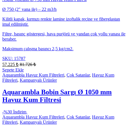
Ø 750 (2″ vana ile) – 22 m3/h
Kilitli kapak, kırmızı renkte lamine izoftalik reçine ve fiberglastan
imal edilmiştir.
Filtre, basınç göstergesi, hava purjörü ve yandan çok yollu vanası ile
beraber.
Maksimum çalışma basıncı 2,5 kg/cm2.
SKU: 15787
57.225
₺
81.726
₺
Sepete Ekle
Aquarambla Havuz Kum Filtreleri
,
Çok Satanlar
,
Havuz Kum
Filtreleri
,
Kampanyalı Ürünler
Aquarambla Bobin Sargı Ø 1050 mm
Havuz Kum Filtresi
-
%30 İndirim
Aquarambla Havuz Kum Filtreleri
,
Çok Satanlar
,
Havuz Kum
Filtreleri
,
Kampanyalı Ürünler