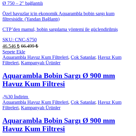
Ø 750 – 2″ bağlantılı
Özel havuzlar için ekonomik Aquarambla bobin sargı kum
filtresisidir. (Yandan Bağlantı)
CTP’den mamul, bobin sargılama yöntemi ile güçlendirilmiş
SKU: CNC-S750
46.546
₺
66.499
₺
Sepete Ekle
Aquarambla Havuz Kum Filtreleri
,
Çok Satanlar
,
Havuz Kum
Filtreleri
,
Kampanyalı Ürünler
Aquarambla Bobin Sargı Ø 900 mm
Havuz Kum Filtresi
-
%30 İndirim
Aquarambla Havuz Kum Filtreleri
,
Çok Satanlar
,
Havuz Kum
Filtreleri
,
Kampanyalı Ürünler
Aquarambla Bobin Sargı Ø 900 mm
Havuz Kum Filtresi