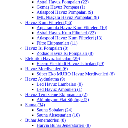
Astral Havuz Pompaları
(22)
Gemaş Havuz Pompası
(1)
Atlaspool Havuz Pompaları
(9)
IML Niagara Havuz Pompaları
(8)
Havuz Kum Filtreleri
(56)
Aquarambla Havuz Kum Filtreleri
(10)
Astral Havuz Kum Filtreleri
(22)
Atlaspool Havuz Kum Filtreleri
(13)
Filtre Ekipmanları
(11)
Havuz Isı Pompaları
(8)
Zodiac Havuz Isı Pompaları
(8)
Elektrikli Havuz Isıtıcıları
(29)
Elecro Elektrikli Havuz Isıtıcıları
(29)
Havuz Merdivenleri
(6)
Süper Eko MURO Havuz Merdivenleri
(6)
Havuz Aydınlatma
(9)
Led Havuz Lambaları
(8)
Led Havuz Ampulleri
(1)
Havuz Temizleme Ekipmanları
(2)
Alüminyum Flat Süpürge
(2)
Sauna
(34)
Sauna Sobaları
(24)
Sauna Aksesuarları
(10)
Buhar Jeneratörleri
(8)
Harvia Buhar Jeneratörleri
(8)