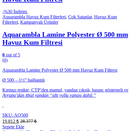
-
%30 İndirim
Aquarambla Havuz Kum Filtreleri
,
Çok Satanlar
,
Havuz Kum
Filtreleri
,
Kampanyalı Ürünler
Aquarambla Lamine Polyester Ø 500 mm
Havuz Kum Filtresi
0
out of 5
(0)
Aquarambla Lamine Polyester Ø 500 mm Havuz Kum Filtresi
Ø 500 – 1½” bağlantılı
Kırmızı renkte, CTP’den mamul, yandan çıkışlı, basınç göstergeli ve
Avrupa’dan ithal yandan “altı yollu vanası dahil.”
SKU: AQ500
19.812
₺
28.377
₺
Sepete Ekle