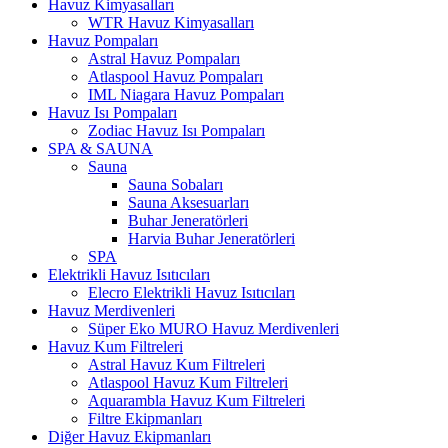
Havuz Kimyasalları
WTR Havuz Kimyasalları
Havuz Pompaları
Astral Havuz Pompaları
Atlaspool Havuz Pompaları
IML Niagara Havuz Pompaları
Havuz Isı Pompaları
Zodiac Havuz Isı Pompaları
SPA & SAUNA
Sauna
Sauna Sobaları
Sauna Aksesuarları
Buhar Jeneratörleri
Harvia Buhar Jeneratörleri
SPA
Elektrikli Havuz Isıtıcıları
Elecro Elektrikli Havuz Isıtıcıları
Havuz Merdivenleri
Süper Eko MURO Havuz Merdivenleri
Havuz Kum Filtreleri
Astral Havuz Kum Filtreleri
Atlaspool Havuz Kum Filtreleri
Aquarambla Havuz Kum Filtreleri
Filtre Ekipmanları
Diğer Havuz Ekipmanları