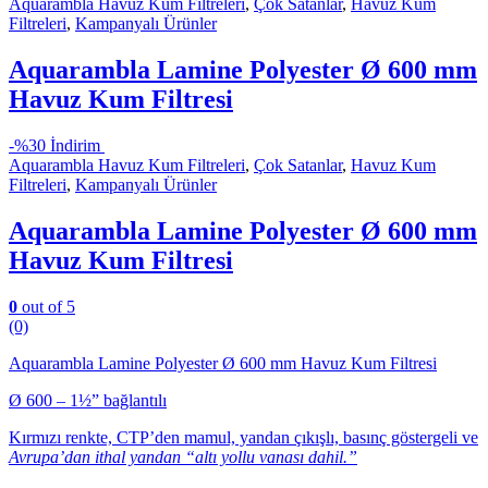
Aquarambla Havuz Kum Filtreleri
,
Çok Satanlar
,
Havuz Kum
Filtreleri
,
Kampanyalı Ürünler
Aquarambla Lamine Polyester Ø 600 mm
Havuz Kum Filtresi
-
%30 İndirim
Aquarambla Havuz Kum Filtreleri
,
Çok Satanlar
,
Havuz Kum
Filtreleri
,
Kampanyalı Ürünler
Aquarambla Lamine Polyester Ø 600 mm
Havuz Kum Filtresi
0
out of 5
(0)
Aquarambla Lamine Polyester Ø 600 mm Havuz Kum Filtresi
Ø 600 – 1½” bağlantılı
Kırmızı renkte, CTP’den mamul, yandan çıkışlı, basınç göstergeli ve
Avrupa’dan ithal yandan “altı yollu vanası dahil.”