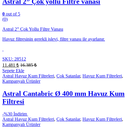
Astral 2” Çok yollu Filtre vanası
0
out of 5
(0)
Astral 2” Çok Yollu Filtre Vanası
Havuz filtresinin gerekli işlevi, filtre vanası ile ayarlanır.
SKU: 28512
11.481
₺
16.385
₺
Sepete Ekle
Astral Havuz Kum Filtreleri
,
Çok Satanlar
,
Havuz Kum Filtreleri
,
Kampanyalı Ürünler
Astral Cantabric Ø 400 mm Havuz Kum
Filtresi
-
%30 İndirim
Astral Havuz Kum Filtreleri
,
Çok Satanlar
,
Havuz Kum Filtreleri
,
Kampanyalı Ürünler