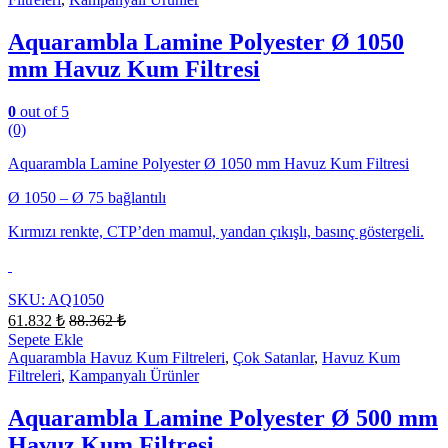
Aquarambla Lamine Polyester Ø 1050
mm Havuz Kum Filtresi
0
out of 5
(0)
Aquarambla Lamine Polyester Ø 1050 mm Havuz Kum Filtresi
Ø 1050 – Ø 75 bağlantılı
Kırmızı renkte, CTP’den mamul, yandan çıkışlı, basınç göstergeli.
SKU: AQ1050
61.832
₺
88.362
₺
Sepete Ekle
Aquarambla Havuz Kum Filtreleri
,
Çok Satanlar
,
Havuz Kum
Filtreleri
,
Kampanyalı Ürünler
Aquarambla Lamine Polyester Ø 500 mm
Havuz Kum Filtresi