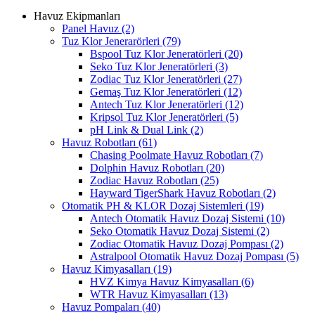
Havuz Ekipmanları
Panel Havuz
(2)
Tuz Klor Jenerarörleri
(79)
Bspool Tuz Klor Jeneratörleri
(20)
Seko Tuz Klor Jeneratörleri
(3)
Zodiac Tuz Klor Jeneratörleri
(27)
Gemaş Tuz Klor Jeneratörleri
(12)
Antech Tuz Klor Jeneratörleri
(12)
Kripsol Tuz Klor Jeneratörleri
(5)
pH Link & Dual Link
(2)
Havuz Robotları
(61)
Chasing Poolmate Havuz Robotları
(7)
Dolphin Havuz Robotları
(20)
Zodiac Havuz Robotları
(25)
Hayward TigerShark Havuz Robotları
(2)
Otomatik PH & KLOR Dozaj Sistemleri
(19)
Antech Otomatik Havuz Dozaj Sistemi
(10)
Seko Otomatik Havuz Dozaj Sistemi
(2)
Zodiac Otomatik Havuz Dozaj Pompası
(2)
Astralpool Otomatik Havuz Dozaj Pompası
(5)
Havuz Kimyasalları
(19)
HVZ Kimya Havuz Kimyasalları
(6)
WTR Havuz Kimyasalları
(13)
Havuz Pompaları
(40)