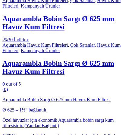
Aquarambla Havuz Kum Filtreleri
,
Çok Satanlar
,
Havuz Kum
Filtreleri
,
Kampanyalı Ürünler
Aquarambla Bobin Sargı Ø 625 mm
Havuz Kum Filtresi
-
%30 İndirim
Aquarambla Havuz Kum Filtreleri
,
Çok Satanlar
,
Havuz Kum
Filtreleri
,
Kampanyalı Ürünler
Aquarambla Bobin Sargı Ø 625 mm
Havuz Kum Filtresi
0
out of 5
(0)
Aquarambla Bobin Sargı Ø 625 mm Havuz Kum Filtresi
Ø 625 – 1½” bağlantılı
Özel havuzlar için ekonomik Aquarambla bobin sargı kum
filtresisidir. (Yandan Bağlantı)