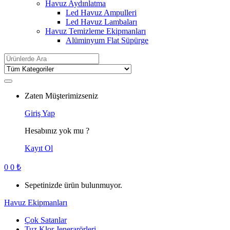
Havuz Aydınlatma
Led Havuz Ampulleri
Led Havuz Lambaları
Havuz Temizleme Ekipmanları
Alüminyum Flat Süpürge
Search
for:
Zaten Müşterimizseniz
Giriş Yap
Hesabınız yok mu ?
Kayıt Ol
0
0
₺
Sepetinizde ürün bulunmuyor.
Havuz Ekipmanları
Çok Satanlar
Tuz Klor Jenerarörleri