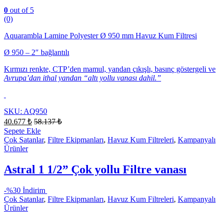
0
out of 5
(0)
Aquarambla Lamine Polyester Ø 950 mm Havuz Kum Filtresi
Ø 950 – 2″ bağlantılı
Kırmızı renkte, CTP’den mamul, yandan çıkışlı, basınç göstergeli ve
Avrupa’dan ithal yandan “altı yollu vanası dahil.”
SKU: AQ950
40.677
₺
58.137
₺
Sepete Ekle
Çok Satanlar
,
Filtre Ekipmanları
,
Havuz Kum Filtreleri
,
Kampanyalı
Ürünler
Astral 1 1/2” Çok yollu Filtre vanası
-
%30 İndirim
Çok Satanlar
,
Filtre Ekipmanları
,
Havuz Kum Filtreleri
,
Kampanyalı
Ürünler