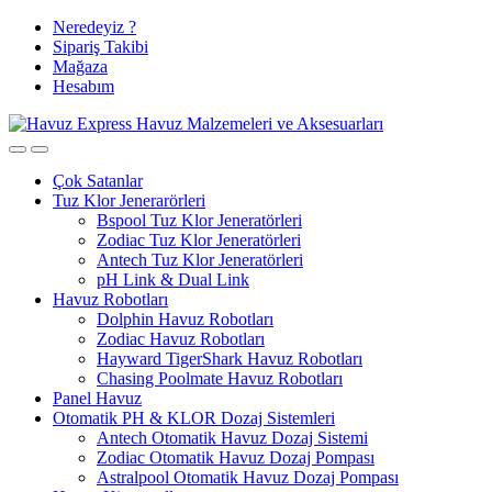
Tüm Ürünlerde
Skip
Skip
Neredeyiz ?
to
to
Sipariş Takibi
Ücretsiz Kargo ve %3 Havale İndirimi
navigation
content
Mağaza
Hesabım
Çok Satanlar
Tuz Klor Jenerarörleri
Bspool Tuz Klor Jeneratörleri
Zodiac Tuz Klor Jeneratörleri
Antech Tuz Klor Jeneratörleri
pH Link & Dual Link
Havuz Robotları
Dolphin Havuz Robotları
Zodiac Havuz Robotları
Hayward TigerShark Havuz Robotları
Chasing Poolmate Havuz Robotları
Panel Havuz
Otomatik PH & KLOR Dozaj Sistemleri
Antech Otomatik Havuz Dozaj Sistemi
Zodiac Otomatik Havuz Dozaj Pompası
Astralpool Otomatik Havuz Dozaj Pompası