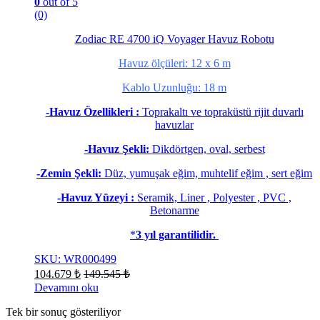
0
out of 5
(0)
Zodiac RE 4700 iQ Voyager Havuz Robotu
Havuz ölçüleri: 12 x 6 m
Kablo Uzunluğu: 18 m
-Havuz Özellikleri :
Toprakaltı ve topraküstü rijit duvarlı
havuzlar
-Havuz Şekli:
Dikdörtgen, oval, serbest
-Zemin Şekli:
Düz, yumuşak eğim, muhtelif eğim , sert eğim
-Havuz Yüzeyi :
Seramik, Liner , Polyester , PVC ,
Betonarme
*
3 yıl garantilidir.
SKU: WR000499
104.679
₺
149.545
₺
Devamını oku
Tek bir sonuç gösteriliyor