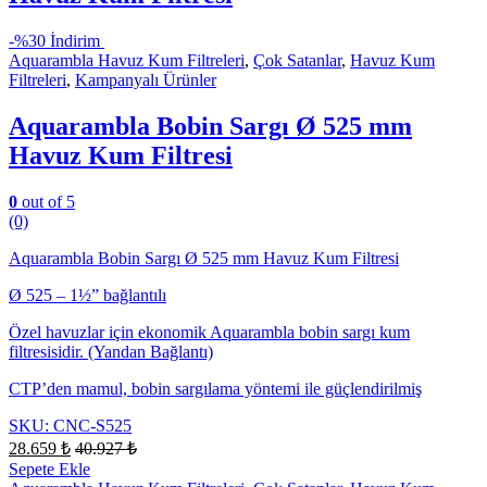
-
%30 İndirim
Aquarambla Havuz Kum Filtreleri
,
Çok Satanlar
,
Havuz Kum
Filtreleri
,
Kampanyalı Ürünler
Aquarambla Bobin Sargı Ø 525 mm
Havuz Kum Filtresi
0
out of 5
(0)
Aquarambla Bobin Sargı Ø 525 mm Havuz Kum Filtresi
Ø 525 – 1½” bağlantılı
Özel havuzlar için ekonomik Aquarambla bobin sargı kum
filtresisidir. (Yandan Bağlantı)
CTP’den mamul, bobin sargılama yöntemi ile güçlendirilmiş
SKU: CNC-S525
28.659
₺
40.927
₺
Sepete Ekle