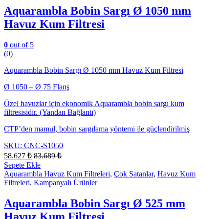
Aquarambla Bobin Sargı Ø 1050 mm
Havuz Kum Filtresi
0
out of 5
(0)
Aquarambla Bobin Sargı Ø 1050 mm Havuz Kum Filtresi
Ø 1050 – Ø 75 Flanş
Özel havuzlar için ekonomik Aquarambla bobin sargı kum
filtresisidir. (Yandan Bağlantı)
CTP’den mamul, bobin sargılama yöntemi ile güçlendirilmiş
SKU: CNC-S1050
58.627
₺
83.689
₺
Sepete Ekle
Aquarambla Havuz Kum Filtreleri
,
Çok Satanlar
,
Havuz Kum
Filtreleri
,
Kampanyalı Ürünler
Aquarambla Bobin Sargı Ø 525 mm
Havuz Kum Filtresi