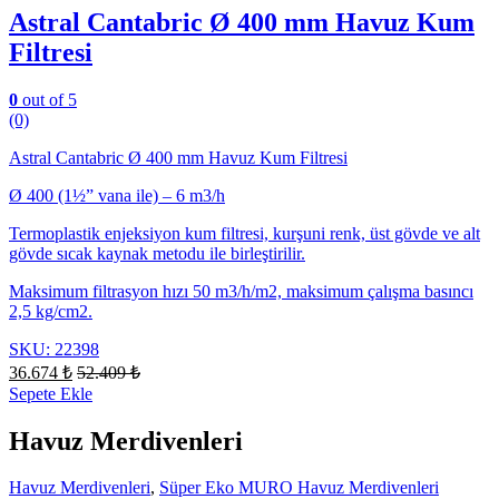
Astral Cantabric Ø 400 mm Havuz Kum
Filtresi
0
out of 5
(0)
Astral Cantabric Ø 400 mm Havuz Kum Filtresi
Ø 400 (1½” vana ile) – 6 m3/h
Termoplastik enjeksiyon kum filtresi, kurşuni renk, üst gövde ve alt
gövde sıcak kaynak metodu ile birleştirilir.
Maksimum filtrasyon hızı 50 m3/h/m2, maksimum çalışma basıncı
2,5 kg/cm2.
SKU: 22398
36.674
₺
52.409
₺
Sepete Ekle
Havuz Merdivenleri
Havuz Merdivenleri
,
Süper Eko MURO Havuz Merdivenleri