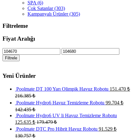
SPA
(6)
Çok Satanlar
(303)
Kampanyalı Ürünler
(305)
Filtreleme
Fiyat Aralığı
En
En
düşük
yüksek
Filtrele
fiyat
fiyat
Yeni Ürünler
Poolmate DT 100 Yarı Olimpik Havuz Robotu
151.470
₺
216.385
₺
Poolmate Hydro6 Havuz Temizleme Robotu
99.704
₺
142.435
₺
Poolmate Hydro6 UV li Havuz Temizleme Robotu
125.635
₺
179.479
₺
Poolmate DTC Pro Hibrit Havuz Robotu
91.529
₺
130.757
₺