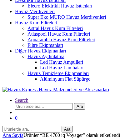
Elektrikli Havuz Isıtıcıları
Elecro Elektrikli Havuz Isıtıcıları
Havuz Merdivenleri
Süper Eko MURO Havuz Merdivenleri
Havuz Kum Filtreleri
Astral Havuz Kum Filtreleri
Atlaspool Havuz Kum Filtreleri
Aquarambla Havuz Kum Filtreleri
Filtre Ekipmanları
Diğer Havuz Ekipmanları
Havuz Aydınlatma
Led Havuz Ampulleri
Led Havuz Lambaları
Havuz Temizleme Ekipmanları
Alüminyum Flat Süpürge
Search
Ara:
Ara
0
Ara:
Ara
Ana Sayfa
Ürünler “RE 4700 iq Voyager” olarak etiketlendi