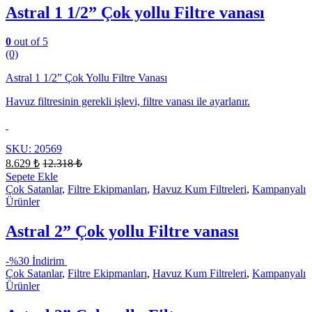
Astral 1 1/2” Çok yollu Filtre vanası
0
out of 5
(0)
Astral 1 1/2” Çok Yollu Filtre Vanası
Havuz filtresinin gerekli işlevi, filtre vanası ile ayarlanır.
SKU: 20569
8.629
₺
12.318
₺
Sepete Ekle
Çok Satanlar
,
Filtre Ekipmanları
,
Havuz Kum Filtreleri
,
Kampanyalı
Ürünler
Astral 2” Çok yollu Filtre vanası
-
%30 İndirim
Çok Satanlar
,
Filtre Ekipmanları
,
Havuz Kum Filtreleri
,
Kampanyalı
Ürünler