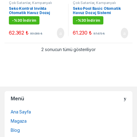
Çok Satanlar
,
Kampanyalı
Çok Satanlar
,
Kampanyalı
Ürünler
,
Otomatik PH & KLOR
Ürünler
,
Otomatik PH & KLOR
Seko Kontrol Invikta
Seko Pool Basic Otomatik
Dozaj Sistemleri
,
Seko Otomatik
Dozaj Sistemleri
,
Seko Otomatik
Otomatik Havuz Dozaj
Havuz Dozaj Sistemi
Havuz Dozaj Sistemi
Havuz Dozaj Sistemi
Sistemi
-
%30 İndirim
-
%30 İndirim
62.362
₺
61.230
₺
89.086
₺
87.473
₺
2 sonucun tümü gösteriliyor
Menü
Ana Sayfa
Magaza
Blog