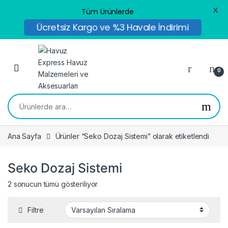
X
Tüm Ürünlerde
Ücretsiz Kargo ve %3 Havale İndirimi
Skip to navigation
Skip to content
0
Ara:
Ana Sayfa
Ürünler “Seko Dozaj Sistemi” olarak etiketlendi
Seko Dozaj Sistemi
2 sonucun tümü gösteriliyor
Filtre