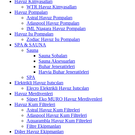
Havuz Kimyasalları
WTR Havuz Kimyasalları
Havuz Pompaları
Astral Havuz Pompaları
Atlaspool Havuz Pompaları
IML Niagara Havuz Pompaları
Havuz Isı Pompaları
Zodiac Havuz Isı Pompaları
SPA & SAUNA
Sauna
Sauna Sobaları
Sauna Aksesuarları
Buhar Jeneratörleri
Harvia Buhar Jeneratörleri
SPA
Elektrikli Havuz Isıtıcıları
Elecro Elektrikli Havuz Isıtıcıları
Havuz Merdivenleri
Süper Eko MURO Havuz Merdivenleri
Havuz Kum Filtreleri
Astral Havuz Kum Filtreleri
Atlaspool Havuz Kum Filtreleri
Aquarambla Havuz Kum Filtreleri
Filtre Ekipmanları
Diğer Havuz Ekipmanları