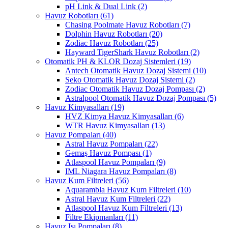
pH Link & Dual Link
(2)
Havuz Robotları
(61)
Chasing Poolmate Havuz Robotları
(7)
Dolphin Havuz Robotları
(20)
Zodiac Havuz Robotları
(25)
Hayward TigerShark Havuz Robotları
(2)
Otomatik PH & KLOR Dozaj Sistemleri
(19)
Antech Otomatik Havuz Dozaj Sistemi
(10)
Seko Otomatik Havuz Dozaj Sistemi
(2)
Zodiac Otomatik Havuz Dozaj Pompası
(2)
Astralpool Otomatik Havuz Dozaj Pompası
(5)
Havuz Kimyasalları
(19)
HVZ Kimya Havuz Kimyasalları
(6)
WTR Havuz Kimyasalları
(13)
Havuz Pompaları
(40)
Astral Havuz Pompaları
(22)
Gemaş Havuz Pompası
(1)
Atlaspool Havuz Pompaları
(9)
IML Niagara Havuz Pompaları
(8)
Havuz Kum Filtreleri
(56)
Aquarambla Havuz Kum Filtreleri
(10)
Astral Havuz Kum Filtreleri
(22)
Atlaspool Havuz Kum Filtreleri
(13)
Filtre Ekipmanları
(11)
Havuz Isı Pompaları
(8)