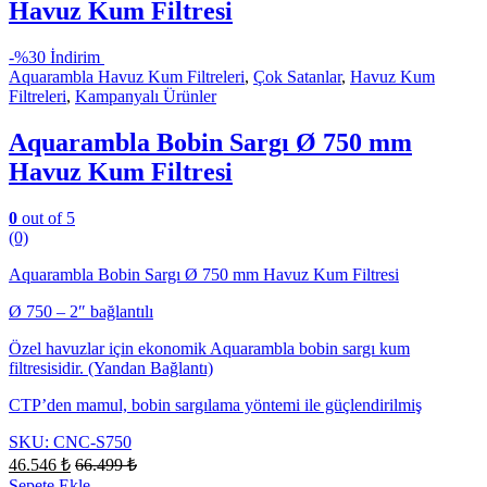
Havuz Kum Filtresi
-
%30 İndirim
Aquarambla Havuz Kum Filtreleri
,
Çok Satanlar
,
Havuz Kum
Filtreleri
,
Kampanyalı Ürünler
Aquarambla Bobin Sargı Ø 750 mm
Havuz Kum Filtresi
0
out of 5
(0)
Aquarambla Bobin Sargı Ø 750 mm Havuz Kum Filtresi
Ø 750 – 2″ bağlantılı
Özel havuzlar için ekonomik Aquarambla bobin sargı kum
filtresisidir. (Yandan Bağlantı)
CTP’den mamul, bobin sargılama yöntemi ile güçlendirilmiş
SKU: CNC-S750
46.546
₺
66.499
₺
Sepete Ekle