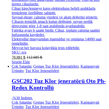
üreten cihazlardır.
Cihaz kireçlenmeye karşı elektrodunu belirli aralıklarla
temizleme özelliğine sahiptir.
Sayısal ekran; çalışma yüzdesi ve akım değerini gösterir.
Cihazın temizlik amaçlı kutup değişimi, suyun sertlik
derecesine göre 1-8 saat aralığında ayarlanabilir.
Fabrika ayarı 6 saatte birdir. Cihaz, toplam çalışma saatini
hafızasında kaydeder.
Elektrodlar titanyumdan mamuldur ve ortalama 14000 saat
ömürlüdür.
Mevcut her havuza kolaylıkla tesis edilebilir.
SKU: n/a
78.881
₺
112.685
₺
Sepete Ekle
Çok Satanlar
,
Gemaş Tuz Klor Jeneratörleri
,
Kampanyalı
Ürünler
,
Tuz Klor Jenerarörleri
GSC202 Tuz Klor jeneratörü Oto Ph-
Redox Kontrollü
-
%30 İndirim
Çok Satanlar
,
Gemaş Tuz Klor Jeneratörleri
,
Kampanyalı
Ürünler
,
Tuz Klor Jenerarörleri