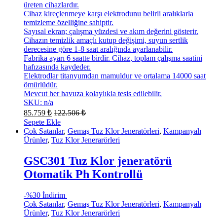
üreten cihazlardır.
Cihaz kireçlenmeye karşı elektrodunu belirli aralıklarla
temizleme özelliğine sahiptir.
Sayısal ekran; çalışma yüzdesi ve akım değerini gösterir.
Cihazın temizlik amaçlı kutup değişimi, suyun sertlik
derecesine göre 1-8 saat aralığında ayarlanabilir.
Fabrika ayarı 6 saatte birdir. Cihaz, toplam çalışma saatini
hafızasında kaydeder.
Elektrodlar titanyumdan mamuldur ve ortalama 14000 saat
ömürlüdür.
Mevcut her havuza kolaylıkla tesis edilebilir.
SKU: n/a
85.759
₺
122.506
₺
Sepete Ekle
Çok Satanlar
,
Gemaş Tuz Klor Jeneratörleri
,
Kampanyalı
Ürünler
,
Tuz Klor Jenerarörleri
GSC301 Tuz Klor jeneratörü
Otomatik Ph Kontrollü
-
%30 İndirim
Çok Satanlar
,
Gemaş Tuz Klor Jeneratörleri
,
Kampanyalı
Ürünler
,
Tuz Klor Jenerarörleri