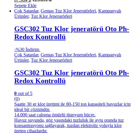
Sepete Ekle
Çok Satanlar
,
Gemaş Tuz Klor Jeneratörleri
,
Kampanyalı
Ürünler
,
Tuz Klor Jenerarörleri
GSC302 Tuz Klor jeneratörü Oto Ph-
Redox Kontrollü
-
%30 İndirim
Çok Satanlar
,
Gemaş Tuz Klor Jeneratörleri
,
Kampanyalı
Ürünler
,
Tuz Klor Jenerarörleri
GSC302 Tuz Klor jeneratörü Oto Ph-
Redox Kontrollü
0
out of 5
(0)
Saatte 30 gr klor üretimi ile 80-150 ton kapasiteli havuzlar için
ideal bir çözümdür.
14.000 saat çalışma ömürlü titanyum hücre.
Havuz suyunda, göz yaşındaki tuzluluk ile aynı oranda tuz
konsantrasyonu sağlayarak, tuzdan elektroliz yoluyla klor
üreten cihazlardır.