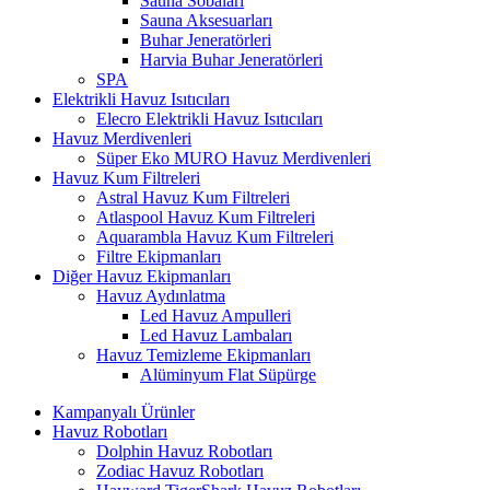
Sauna Sobaları
Sauna Aksesuarları
Buhar Jeneratörleri
Harvia Buhar Jeneratörleri
SPA
Elektrikli Havuz Isıtıcıları
Elecro Elektrikli Havuz Isıtıcıları
Havuz Merdivenleri
Süper Eko MURO Havuz Merdivenleri
Havuz Kum Filtreleri
Astral Havuz Kum Filtreleri
Atlaspool Havuz Kum Filtreleri
Aquarambla Havuz Kum Filtreleri
Filtre Ekipmanları
Diğer Havuz Ekipmanları
Havuz Aydınlatma
Led Havuz Ampulleri
Led Havuz Lambaları
Havuz Temizleme Ekipmanları
Alüminyum Flat Süpürge
Kampanyalı Ürünler
Havuz Robotları
Dolphin Havuz Robotları
Zodiac Havuz Robotları