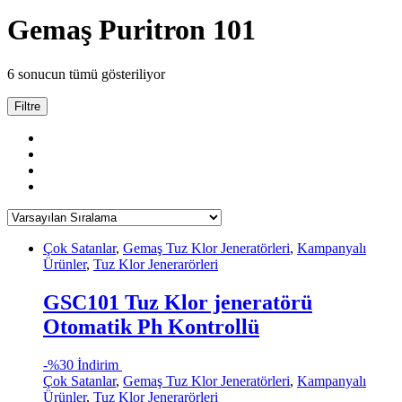
Gemaş Puritron 101
6 sonucun tümü gösteriliyor
Filtre
Çok Satanlar
,
Gemaş Tuz Klor Jeneratörleri
,
Kampanyalı
Ürünler
,
Tuz Klor Jenerarörleri
GSC101 Tuz Klor jeneratörü
Otomatik Ph Kontrollü
-
%30 İndirim
Çok Satanlar
,
Gemaş Tuz Klor Jeneratörleri
,
Kampanyalı
Ürünler
,
Tuz Klor Jenerarörleri