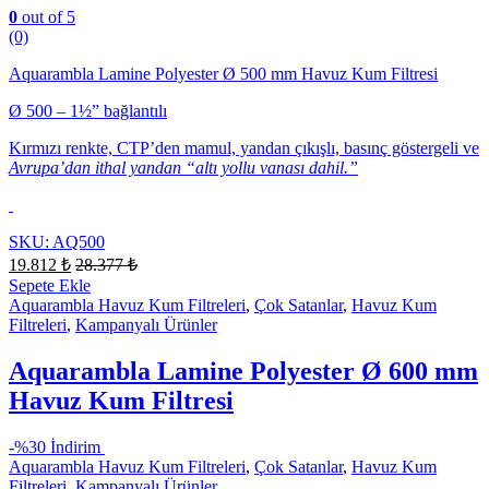
0
out of 5
(0)
Aquarambla Lamine Polyester Ø 500 mm Havuz Kum Filtresi
Ø 500 – 1½” bağlantılı
Kırmızı renkte, CTP’den mamul, yandan çıkışlı, basınç göstergeli ve
Avrupa’dan ithal yandan “altı yollu vanası dahil.”
SKU: AQ500
19.812
₺
28.377
₺
Sepete Ekle
Aquarambla Havuz Kum Filtreleri
,
Çok Satanlar
,
Havuz Kum
Filtreleri
,
Kampanyalı Ürünler
Aquarambla Lamine Polyester Ø 600 mm
Havuz Kum Filtresi
-
%30 İndirim
Aquarambla Havuz Kum Filtreleri
,
Çok Satanlar
,
Havuz Kum
Filtreleri
,
Kampanyalı Ürünler