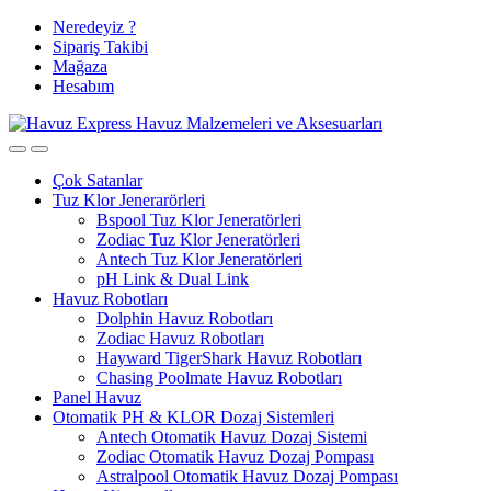
Tüm Ürünlerde
Skip
Skip
Neredeyiz ?
to
to
Sipariş Takibi
Ücretsiz Kargo ve %3 Havale İndirimi
navigation
content
Mağaza
Hesabım
Çok Satanlar
Tuz Klor Jenerarörleri
Bspool Tuz Klor Jeneratörleri
Zodiac Tuz Klor Jeneratörleri
Antech Tuz Klor Jeneratörleri
pH Link & Dual Link
Havuz Robotları
Dolphin Havuz Robotları
Zodiac Havuz Robotları
Hayward TigerShark Havuz Robotları
Chasing Poolmate Havuz Robotları
Panel Havuz
Otomatik PH & KLOR Dozaj Sistemleri
Antech Otomatik Havuz Dozaj Sistemi
Zodiac Otomatik Havuz Dozaj Pompası
Astralpool Otomatik Havuz Dozaj Pompası