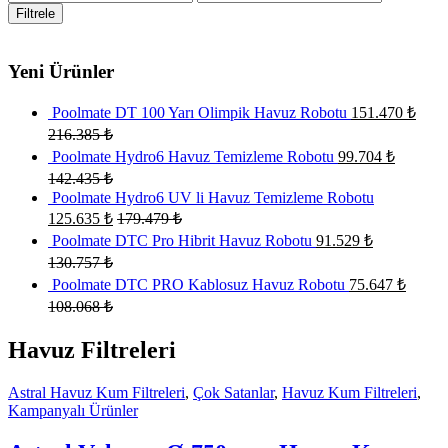
düşük
yüksek
Filtrele
fiyat
fiyat
Yeni Ürünler
Poolmate DT 100 Yarı Olimpik Havuz Robotu
151.470
₺
216.385
₺
Poolmate Hydro6 Havuz Temizleme Robotu
99.704
₺
142.435
₺
Poolmate Hydro6 UV li Havuz Temizleme Robotu
125.635
₺
179.479
₺
Poolmate DTC Pro Hibrit Havuz Robotu
91.529
₺
130.757
₺
Poolmate DTC PRO Kablosuz Havuz Robotu
75.647
₺
108.068
₺
Havuz Filtreleri
Astral Havuz Kum Filtreleri
,
Çok Satanlar
,
Havuz Kum Filtreleri
,
Kampanyalı Ürünler