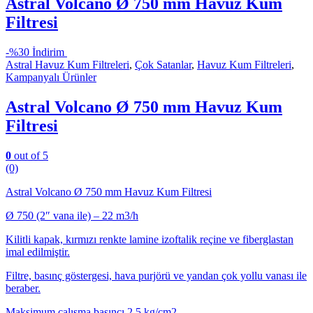
Astral Volcano Ø 750 mm Havuz Kum
Filtresi
-
%30 İndirim
Astral Havuz Kum Filtreleri
,
Çok Satanlar
,
Havuz Kum Filtreleri
,
Kampanyalı Ürünler
Astral Volcano Ø 750 mm Havuz Kum
Filtresi
0
out of 5
(0)
Astral Volcano Ø 750 mm Havuz Kum Filtresi
Ø 750 (2″ vana ile) – 22 m3/h
Kilitli kapak, kırmızı renkte lamine izoftalik reçine ve fiberglastan
imal edilmiştir.
Filtre, basınç göstergesi, hava purjörü ve yandan çok yollu vanası ile
beraber.
Maksimum çalışma basıncı 2,5 kg/cm2.