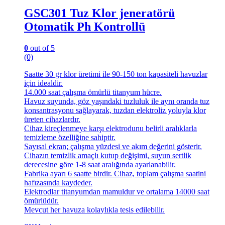
GSC301 Tuz Klor jeneratörü
Otomatik Ph Kontrollü
0
out of 5
(0)
Saatte 30 gr klor üretimi ile 90-150 ton kapasiteli havuzlar
için idealdir.
14.000 saat çalışma ömürlü titanyum hücre.
Havuz suyunda, göz yaşındaki tuzluluk ile aynı oranda tuz
konsantrasyonu sağlayarak, tuzdan elektroliz yoluyla klor
üreten cihazlardır.
Cihaz kireçlenmeye karşı elektrodunu belirli aralıklarla
temizleme özelliğine sahiptir.
Sayısal ekran; çalışma yüzdesi ve akım değerini gösterir.
Cihazın temizlik amaçlı kutup değişimi, suyun sertlik
derecesine göre 1-8 saat aralığında ayarlanabilir.
Fabrika ayarı 6 saatte birdir. Cihaz, toplam çalışma saatini
hafızasında kaydeder.
Elektrodlar titanyumdan mamuldur ve ortalama 14000 saat
ömürlüdür.
Mevcut her havuza kolaylıkla tesis edilebilir.