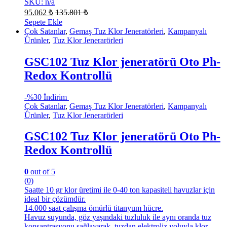
SKU: n/a
95.062
₺
135.801
₺
Sepete Ekle
Çok Satanlar
,
Gemaş Tuz Klor Jeneratörleri
,
Kampanyalı
Ürünler
,
Tuz Klor Jenerarörleri
GSC102 Tuz Klor jeneratörü Oto Ph-
Redox Kontrollü
-
%30 İndirim
Çok Satanlar
,
Gemaş Tuz Klor Jeneratörleri
,
Kampanyalı
Ürünler
,
Tuz Klor Jenerarörleri
GSC102 Tuz Klor jeneratörü Oto Ph-
Redox Kontrollü
0
out of 5
(0)
Saatte 10 gr klor üretimi ile 0-40 ton kapasiteli havuzlar için
ideal bir çözümdür.
14.000 saat çalışma ömürlü titanyum hücre.
Havuz suyunda, göz yaşındaki tuzluluk ile aynı oranda tuz
konsantrasyonu sağlayarak, tuzdan elektroliz yoluyla klor