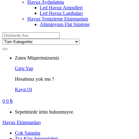
Havuz Aydınlatma
Led Havuz Ampulleri
Led Havuz Lambaları
Havuz Temizleme Ekipmanları
Alüminyum Flat Süpürge
Search
for:
Zaten Müşterimizseniz
Giriş Yap
Hesabınız yok mu ?
Kayıt Ol
0
0
₺
Sepetinizde ürün bulunmuyor.
Havuz Ekipmanları
Çok Satanlar
Tuz Klor Jenerarörleri