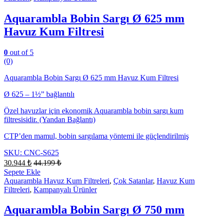
Aquarambla Bobin Sargı Ø 625 mm
Havuz Kum Filtresi
0
out of 5
(0)
Aquarambla Bobin Sargı Ø 625 mm Havuz Kum Filtresi
Ø 625 – 1½” bağlantılı
Özel havuzlar için ekonomik Aquarambla bobin sargı kum
filtresisidir. (Yandan Bağlantı)
CTP’den mamul, bobin sargılama yöntemi ile güçlendirilmiş
SKU: CNC-S625
30.944
₺
44.199
₺
Sepete Ekle
Aquarambla Havuz Kum Filtreleri
,
Çok Satanlar
,
Havuz Kum
Filtreleri
,
Kampanyalı Ürünler
Aquarambla Bobin Sargı Ø 750 mm