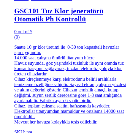
GSC101 Tuz Klor jeneratörü
Otomatik Ph Kontrollü
0
out of 5
(0)
Saatte 10 gr klor üretimi ile 0-30 ton kapasiteli havuzlar
için uygundur.
14.000 saat çalışma ömürlü titanyum hücre.
Havuz suyunda, göz yaşındaki tuzluluk ile aynı oranda tuz
konsantrasyonu sağlayarak, tuzdan elektroliz yoluyla klor
üreten cihazlardır.
Cihaz kireçlenmeye karşı elektrodunu belirli aralıklarla
temizleme özelliğine sahiptir. Sayısal ekran; çalışma yüzdesi
ve akım değerini gösterir. Cihazın temizlik amaçlı kutup
değişimi, suyun sertlik derecesine göre 1-8 saat aralığında
ayarlanabilir. Fabrika ayarı 6 saatte birdir.
Cihaz, toplam çalışma saatini hafızasında kaydeder.
Elektrodlar titanyumdan mamuldur ve ortalama 14000 saat
ömürlüdür.
Mevcut her havuza kolaylıkla tesis edilebilir.
SKU: n/a