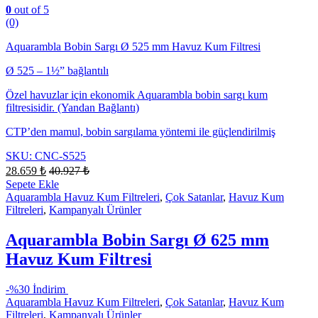
0
out of 5
(0)
Aquarambla Bobin Sargı Ø 525 mm Havuz Kum Filtresi
Ø 525 – 1½” bağlantılı
Özel havuzlar için ekonomik Aquarambla bobin sargı kum
filtresisidir. (Yandan Bağlantı)
CTP’den mamul, bobin sargılama yöntemi ile güçlendirilmiş
SKU: CNC-S525
28.659
₺
40.927
₺
Sepete Ekle
Aquarambla Havuz Kum Filtreleri
,
Çok Satanlar
,
Havuz Kum
Filtreleri
,
Kampanyalı Ürünler
Aquarambla Bobin Sargı Ø 625 mm
Havuz Kum Filtresi
-
%30 İndirim
Aquarambla Havuz Kum Filtreleri
,
Çok Satanlar
,
Havuz Kum
Filtreleri
,
Kampanyalı Ürünler