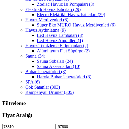
Zodiac Havuz Isı Pompaları
(8)
Elektrikli Havuz Isıtıcıları
(29)
Elecro Elektrikli Havuz Isıtıcıları
(29)
Havuz Merdivenleri
(6)
Süper Eko MURO Havuz Merdivenleri
(6)
Havuz Aydınlatma
(9)
Led Havuz Lambaları
(8)
Led Havuz Ampulleri
(1)
Havuz Temizleme Ekipmanları
(2)
Alüminyum Flat Süpürge
(2)
Sauna
(34)
Sauna Sobaları
(24)
Sauna Aksesuarları
(10)
Buhar Jeneratörleri
(8)
Harvia Buhar Jeneratörleri
(8)
SPA
(6)
Çok Satanlar
(303)
Kampanyalı Ürünler
(305)
Filtreleme
Fiyat Aralığı
En
En