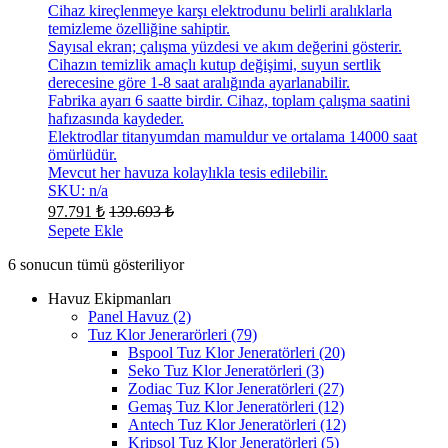
Cihaz kireçlenmeye karşı elektrodunu belirli aralıklarla
temizleme özelliğine sahiptir.
Sayısal ekran; çalışma yüzdesi ve akım değerini gösterir.
Cihazın temizlik amaçlı kutup değişimi, suyun sertlik
derecesine göre 1-8 saat aralığında ayarlanabilir.
Fabrika ayarı 6 saatte birdir. Cihaz, toplam çalışma saatini
hafızasında kaydeder.
Elektrodlar titanyumdan mamuldur ve ortalama 14000 saat
ömürlüdür.
Mevcut her havuza kolaylıkla tesis edilebilir.
SKU: n/a
97.791
₺
139.693
₺
Sepete Ekle
6 sonucun tümü gösteriliyor
Havuz Ekipmanları
Panel Havuz
(2)
Tuz Klor Jenerarörleri
(79)
Bspool Tuz Klor Jeneratörleri
(20)
Seko Tuz Klor Jeneratörleri
(3)
Zodiac Tuz Klor Jeneratörleri
(27)
Gemaş Tuz Klor Jeneratörleri
(12)
Antech Tuz Klor Jeneratörleri
(12)
Kripsol Tuz Klor Jeneratörleri
(5)