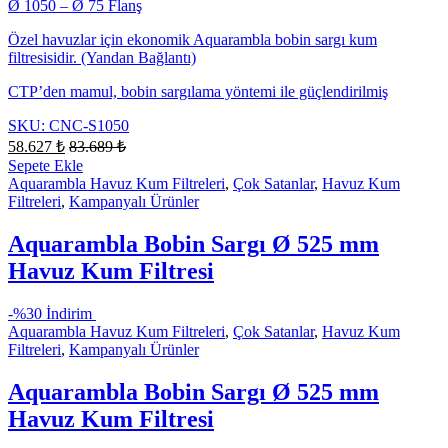
Ø 1050 – Ø 75 Flanş
Özel havuzlar için ekonomik Aquarambla bobin sargı kum
filtresisidir. (Yandan Bağlantı)
CTP’den mamul, bobin sargılama yöntemi ile güçlendirilmiş
SKU: CNC-S1050
58.627
₺
83.689
₺
Sepete Ekle
Aquarambla Havuz Kum Filtreleri
,
Çok Satanlar
,
Havuz Kum
Filtreleri
,
Kampanyalı Ürünler
Aquarambla Bobin Sargı Ø 525 mm
Havuz Kum Filtresi
-
%30 İndirim
Aquarambla Havuz Kum Filtreleri
,
Çok Satanlar
,
Havuz Kum
Filtreleri
,
Kampanyalı Ürünler
Aquarambla Bobin Sargı Ø 525 mm
Havuz Kum Filtresi