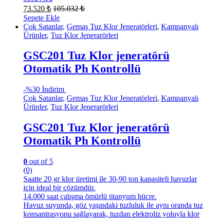
73.520
₺
105.032
₺
Sepete Ekle
Çok Satanlar
,
Gemaş Tuz Klor Jeneratörleri
,
Kampanyalı
Ürünler
,
Tuz Klor Jenerarörleri
GSC201 Tuz Klor jeneratörü
Otomatik Ph Kontrollü
-
%30 İndirim
Çok Satanlar
,
Gemaş Tuz Klor Jeneratörleri
,
Kampanyalı
Ürünler
,
Tuz Klor Jenerarörleri
GSC201 Tuz Klor jeneratörü
Otomatik Ph Kontrollü
0
out of 5
(0)
Saatte 20 gr klor üretimi ile 30-90 ton kapasiteli havuzlar
için ideal bir çözümdür.
14.000 saat çalışma ömürlü titanyum hücre.
Havuz suyunda, göz yaşındaki tuzluluk ile aynı oranda tuz
konsantrasyonu sağlayarak, tuzdan elektroliz yoluyla klor