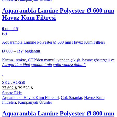
Aquarambla Lamine Polyester Ø 600 mm
Havuz Kum Filtresi
0
out of 5
(0)
Aquarambla Lamine Polyester Ø 600 mm Havuz Kum Filtresi
Ø 600 – 1½” bağlantılı
Kırmızı renkte, CTP’den mamul, yandan çıkışlı, basınç göstergeli ve
Avrupa’dan ithal yandan “altı yollu vanası dahil.”
SKU: AQ650
27.692
₺
39.528
₺
Sepete Ekle
Aquarambla Havuz Kum Filtreleri
,
Çok Satanlar
,
Havuz Kum
Filtreleri
,
Kampanyalı Ürünler
Aquarambla Lamine Polyester Ø 800 mm