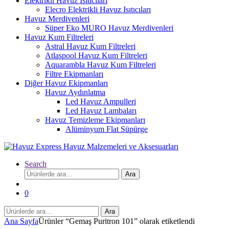
Elektrikli Havuz Isıtıcıları
Elecro Elektrikli Havuz Isıtıcıları
Havuz Merdivenleri
Süper Eko MURO Havuz Merdivenleri
Havuz Kum Filtreleri
Astral Havuz Kum Filtreleri
Atlaspool Havuz Kum Filtreleri
Aquarambla Havuz Kum Filtreleri
Filtre Ekipmanları
Diğer Havuz Ekipmanları
Havuz Aydınlatma
Led Havuz Ampulleri
Led Havuz Lambaları
Havuz Temizleme Ekipmanları
Alüminyum Flat Süpürge
Search
Ara:
Ara
0
Ara:
Ara
Ana Sayfa
Ürünler “Gemaş Puritron 101” olarak etiketlendi