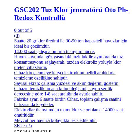
GSC202 Tuz Klor jeneratörü Oto Ph-
Redox Kontrollü
0
out of 5
(0)
Saatte 20 gr klor üretimi ile 30-90 ton kapasiteli havuzlar için
ideal bir çözümdür.
14.000 saat çalışma ömürlü titanyum hücre.
Havuz suyunda, göz yaşındaki tuzluluk ile aynı oranda tuz
konsantrasyonu sağlayarak, tuzdan elektroliz yoluyla klor
üreten cihazlardır.
Cihaz kireçlenmeye karşı elektrodunu belirli aralıklarla
temizleme özelliğine sahiptir.
Sayısal ekran; çalışma yüzdesi ve akım değerini gösterir.
Cihazın temizlik amaçlı kutup değişimi, suyun sertlik
derecesine göre 1-8 saat aralığında ayarlanabilir.
Fabrika ayarı 6 saatte birdir. Cihaz, toplam çalışma saatini
hafızasında kaydeder.
Elektrodlar titanyumdan mamuldur ve ortalama 14000 saat
ömürlüdür.
Mevcut her havuza kolaylıkla tesis edilebilir.
SKU: n/a
87.984
₺
125.691
₺