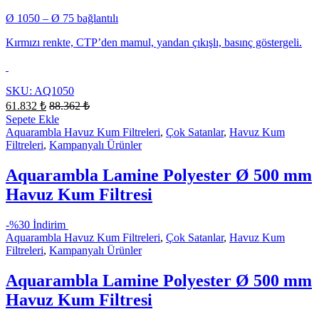
Ø 1050 – Ø 75 bağlantılı
Kırmızı renkte, CTP’den mamul, yandan çıkışlı, basınç göstergeli.
SKU: AQ1050
61.832
₺
88.362
₺
Sepete Ekle
Aquarambla Havuz Kum Filtreleri
,
Çok Satanlar
,
Havuz Kum
Filtreleri
,
Kampanyalı Ürünler
Aquarambla Lamine Polyester Ø 500 mm
Havuz Kum Filtresi
-
%30 İndirim
Aquarambla Havuz Kum Filtreleri
,
Çok Satanlar
,
Havuz Kum
Filtreleri
,
Kampanyalı Ürünler
Aquarambla Lamine Polyester Ø 500 mm
Havuz Kum Filtresi