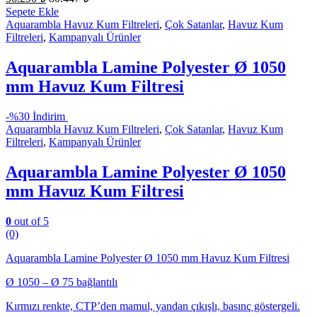
Sepete Ekle
Aquarambla Havuz Kum Filtreleri
,
Çok Satanlar
,
Havuz Kum
Filtreleri
,
Kampanyalı Ürünler
Aquarambla Lamine Polyester Ø 1050
mm Havuz Kum Filtresi
-
%30 İndirim
Aquarambla Havuz Kum Filtreleri
,
Çok Satanlar
,
Havuz Kum
Filtreleri
,
Kampanyalı Ürünler
Aquarambla Lamine Polyester Ø 1050
mm Havuz Kum Filtresi
0
out of 5
(0)
Aquarambla Lamine Polyester Ø 1050 mm Havuz Kum Filtresi
Ø 1050 – Ø 75 bağlantılı
Kırmızı renkte, CTP’den mamul, yandan çıkışlı, basınç göstergeli.