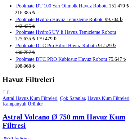
Poolmate DT 100 Yarı Olimpik Havuz Robotu
151.470
₺
216.385
₺
Poolmate Hydro6 Havuz Temizleme Robotu
99.704
₺
142.435
₺
Poolmate Hydro6 UV li Havuz Temizleme Robotu
125.635
₺
179.479
₺
Poolmate DTC Pro Hibrit Havuz Robotu
91.529
₺
130.757
₺
Poolmate DTC PRO Kablosuz Havuz Robotu
75.647
₺
108.068
₺
Havuz Filtreleri
Astral Havuz Kum Filtreleri
,
Çok Satanlar
,
Havuz Kum Filtreleri
,
Kampanyalı Ürünler
Astral Volcano Ø 750 mm Havuz Kum
Filtresi
-
%30 İndirim