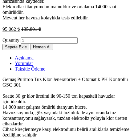
hafızasında kaydeder.
Elektrodlar titanyumdan mamuldur ve ortalama 14000 saat
ömürlüdür.
Mevcut her havuza kolaylıkla tesis edilebilir.
95.062
₺
135.801
₺
Quantity
Sepete Ekle
Hemen Al
Açıklama
Yorumlar
Taksitle Ödeme
Gemaş Puritron Tuz Klor Jeneratörleri + Otomatik PH Kontrollü
GSC 301
Saatte 30 gr klor üretimi ile 90-150 ton kapasiteli havuzlar
için idealdir.
14.000 saat çalışma ömürlü titanyum hücre.
Havuz suyunda, göz yaşındaki tuzluluk ile aynı oranda tuz
konsantrasyonu sağlayarak, tuzdan elektroliz yoluyla klor üreten
cihazlardır.
Cihaz kireçlenmeye karşı elektrodunu belirli aralıklarla temizleme
özelliğine sahiptir.