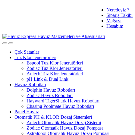
Skip
Skip
Tüm Ürünlerde
Neredeyiz ?
to
to
Ücretsiz Kargo ve %3 Havale
Sipariş Takibi
navigation
content
Mağaza
Hesabım
Çok Satanlar
Tuz Klor Jenerarörleri
Bspool Tuz Klor Jeneratörleri
Zodiac Tuz Klor Jeneratörleri
Antech Tuz Klor Jeneratörleri
pH Link & Dual Link
Havuz Robotları
Dolphin Havuz Robotları
Zodiac Havuz Robotları
Hayward TigerShark Havuz Robotları
Chasing Poolmate Havuz Robotları
Panel Havuz
Otomatik PH & KLOR Dozaj Sistemleri
Antech Otomatik Havuz Dozaj Sistemi
Zodiac Otomatik Havuz Dozaj Pompası
Astralpool Otomatik Havuz Dozaj Pompası