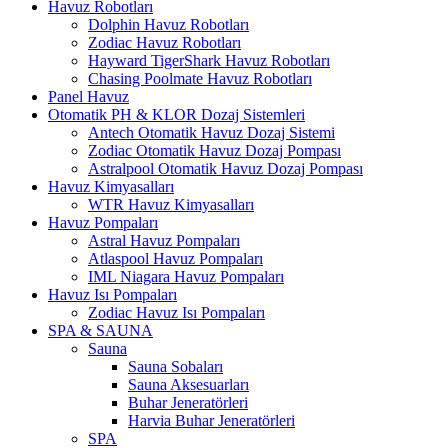
Havuz Robotları
Dolphin Havuz Robotları
Zodiac Havuz Robotları
Hayward TigerShark Havuz Robotları
Chasing Poolmate Havuz Robotları
Panel Havuz
Otomatik PH & KLOR Dozaj Sistemleri
Antech Otomatik Havuz Dozaj Sistemi
Zodiac Otomatik Havuz Dozaj Pompası
Astralpool Otomatik Havuz Dozaj Pompası
Havuz Kimyasalları
WTR Havuz Kimyasalları
Havuz Pompaları
Astral Havuz Pompaları
Atlaspool Havuz Pompaları
IML Niagara Havuz Pompaları
Havuz Isı Pompaları
Zodiac Havuz Isı Pompaları
SPA & SAUNA
Sauna
Sauna Sobaları
Sauna Aksesuarları
Buhar Jeneratörleri
Harvia Buhar Jeneratörleri
SPA