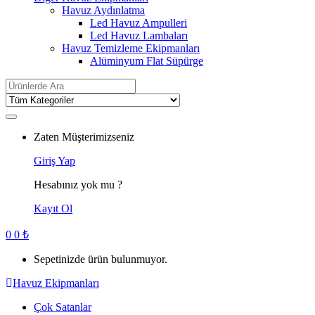
Havuz Aydınlatma
Led Havuz Ampulleri
Led Havuz Lambaları
Havuz Temizleme Ekipmanları
Alüminyum Flat Süpürge
Search
for:
Zaten Müşterimizseniz
Giriş Yap
Hesabınız yok mu ?
Kayıt Ol
0
0
₺
Sepetinizde ürün bulunmuyor.
Havuz Ekipmanları
Çok Satanlar