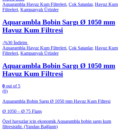
Aquarambla Havuz Kum Filtreleri
,
Çok Satanlar
,
Havuz Kum
Filtreleri
,
Kampanyalı Ürünler
Aquarambla Bobin Sargı Ø 1050 mm
Havuz Kum Filtresi
-
%30 İndirim
Aquarambla Havuz Kum Filtreleri
,
Çok Satanlar
,
Havuz Kum
Filtreleri
,
Kampanyalı Ürünler
Aquarambla Bobin Sargı Ø 1050 mm
Havuz Kum Filtresi
0
out of 5
(0)
Aquarambla Bobin Sargı Ø 1050 mm Havuz Kum Filtresi
Ø 1050 – Ø 75 Flanş
Özel havuzlar için ekonomik Aquarambla bobin sargı kum
filtresisidir. (Yandan Bağlantı)