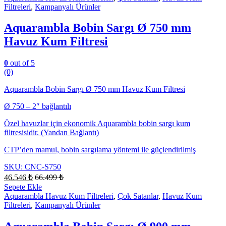
Filtreleri
,
Kampanyalı Ürünler
Aquarambla Bobin Sargı Ø 750 mm
Havuz Kum Filtresi
0
out of 5
(0)
Aquarambla Bobin Sargı Ø 750 mm Havuz Kum Filtresi
Ø 750 – 2″ bağlantılı
Özel havuzlar için ekonomik Aquarambla bobin sargı kum
filtresisidir. (Yandan Bağlantı)
CTP’den mamul, bobin sargılama yöntemi ile güçlendirilmiş
SKU: CNC-S750
46.546
₺
66.499
₺
Sepete Ekle
Aquarambla Havuz Kum Filtreleri
,
Çok Satanlar
,
Havuz Kum
Filtreleri
,
Kampanyalı Ürünler