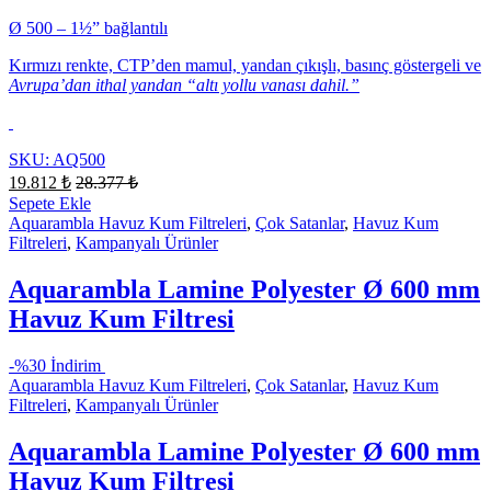
Ø 500 – 1½” bağlantılı
Kırmızı renkte, CTP’den mamul, yandan çıkışlı, basınç göstergeli ve
Avrupa’dan ithal yandan “altı yollu vanası dahil.”
SKU: AQ500
19.812
₺
28.377
₺
Sepete Ekle
Aquarambla Havuz Kum Filtreleri
,
Çok Satanlar
,
Havuz Kum
Filtreleri
,
Kampanyalı Ürünler
Aquarambla Lamine Polyester Ø 600 mm
Havuz Kum Filtresi
-
%30 İndirim
Aquarambla Havuz Kum Filtreleri
,
Çok Satanlar
,
Havuz Kum
Filtreleri
,
Kampanyalı Ürünler
Aquarambla Lamine Polyester Ø 600 mm
Havuz Kum Filtresi