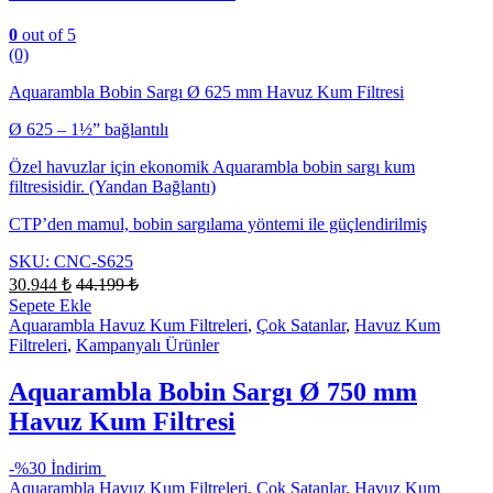
0
out of 5
(0)
Aquarambla Bobin Sargı Ø 625 mm Havuz Kum Filtresi
Ø 625 – 1½” bağlantılı
Özel havuzlar için ekonomik Aquarambla bobin sargı kum
filtresisidir. (Yandan Bağlantı)
CTP’den mamul, bobin sargılama yöntemi ile güçlendirilmiş
SKU: CNC-S625
30.944
₺
44.199
₺
Sepete Ekle
Aquarambla Havuz Kum Filtreleri
,
Çok Satanlar
,
Havuz Kum
Filtreleri
,
Kampanyalı Ürünler
Aquarambla Bobin Sargı Ø 750 mm
Havuz Kum Filtresi
-
%30 İndirim
Aquarambla Havuz Kum Filtreleri
,
Çok Satanlar
,
Havuz Kum