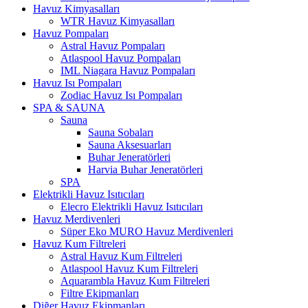
Havuz Kimyasalları
WTR Havuz Kimyasalları
Havuz Pompaları
Astral Havuz Pompaları
Atlaspool Havuz Pompaları
IML Niagara Havuz Pompaları
Havuz Isı Pompaları
Zodiac Havuz Isı Pompaları
SPA & SAUNA
Sauna
Sauna Sobaları
Sauna Aksesuarları
Buhar Jeneratörleri
Harvia Buhar Jeneratörleri
SPA
Elektrikli Havuz Isıtıcıları
Elecro Elektrikli Havuz Isıtıcıları
Havuz Merdivenleri
Süper Eko MURO Havuz Merdivenleri
Havuz Kum Filtreleri
Astral Havuz Kum Filtreleri
Atlaspool Havuz Kum Filtreleri
Aquarambla Havuz Kum Filtreleri
Filtre Ekipmanları
Diğer Havuz Ekipmanları