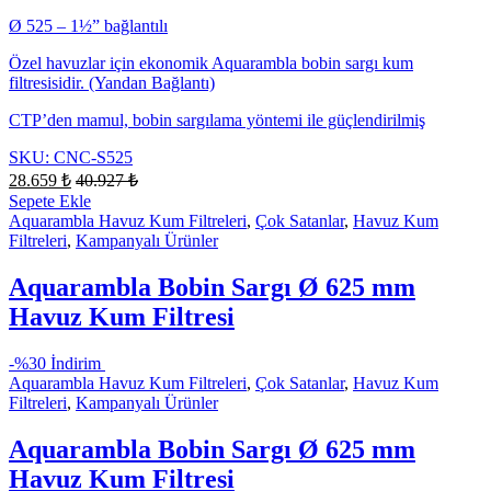
Ø 525 – 1½” bağlantılı
Özel havuzlar için ekonomik Aquarambla bobin sargı kum
filtresisidir. (Yandan Bağlantı)
CTP’den mamul, bobin sargılama yöntemi ile güçlendirilmiş
SKU: CNC-S525
28.659
₺
40.927
₺
Sepete Ekle
Aquarambla Havuz Kum Filtreleri
,
Çok Satanlar
,
Havuz Kum
Filtreleri
,
Kampanyalı Ürünler
Aquarambla Bobin Sargı Ø 625 mm
Havuz Kum Filtresi
-
%30 İndirim
Aquarambla Havuz Kum Filtreleri
,
Çok Satanlar
,
Havuz Kum
Filtreleri
,
Kampanyalı Ürünler
Aquarambla Bobin Sargı Ø 625 mm
Havuz Kum Filtresi