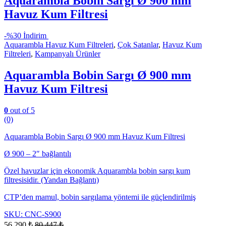
Aquarambla Bobin Sargı Ø 900 mm
Havuz Kum Filtresi
-
%30 İndirim
Aquarambla Havuz Kum Filtreleri
,
Çok Satanlar
,
Havuz Kum
Filtreleri
,
Kampanyalı Ürünler
Aquarambla Bobin Sargı Ø 900 mm
Havuz Kum Filtresi
0
out of 5
(0)
Aquarambla Bobin Sargı Ø 900 mm Havuz Kum Filtresi
Ø 900 – 2″ bağlantılı
Özel havuzlar için ekonomik Aquarambla bobin sargı kum
filtresisidir. (Yandan Bağlantı)
CTP’den mamul, bobin sargılama yöntemi ile güçlendirilmiş
SKU: CNC-S900
56.290
₺
80.447
₺