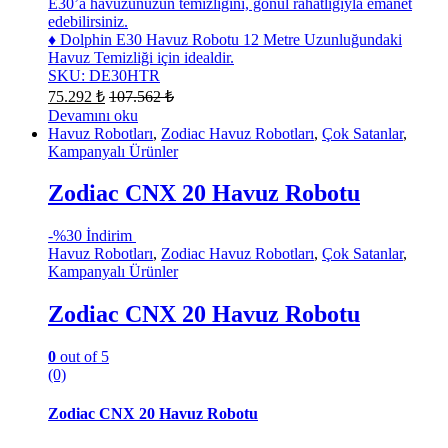
E30’a havuzunuzun temizliğini, gönül rahatlığıyla emanet
edebilirsiniz.
♦ Dolphin E30 Havuz Robotu 12 Metre Uzunluğundaki
Havuz Temizliği için idealdir.
SKU: DE30HTR
75.292
₺
107.562
₺
Devamını oku
Havuz Robotları
,
Zodiac Havuz Robotları
,
Çok Satanlar
,
Kampanyalı Ürünler
Zodiac CNX 20 Havuz Robotu
-
%30 İndirim
Havuz Robotları
,
Zodiac Havuz Robotları
,
Çok Satanlar
,
Kampanyalı Ürünler
Zodiac CNX 20 Havuz Robotu
0
out of 5
(0)
Zodiac CNX 20 Havuz Robotu