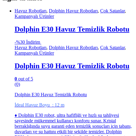
Havuz Robotları
,
Dolphin Havuz Robotları
,
Çok Satanlar
,
Kampanyalı Ürünler
Dolphin E30 Havuz Temizlik Robotu
-
%30 İndirim
Havuz Robotları
,
Dolphin Havuz Robotları
,
Çok Satanlar
,
Kampanyalı Ürünler
Dolphin E30 Havuz Temizlik Robotu
0
out of 5
(0)
Dolphin E30 Havuz Temizlik Robotu
İdeal Havuz Boyu : 12 m
♦ Dolphin E30 robot, ultra hafifliği ve hızlı su tahliyesi
sayesinde mükemmel kullanıcı konforu sunar. Kristal
berraklığında suyu garanti eden temizlik sonuçları için tabanı,
duvarları ve su hattını etkili bir şekilde temizler. Dolphin