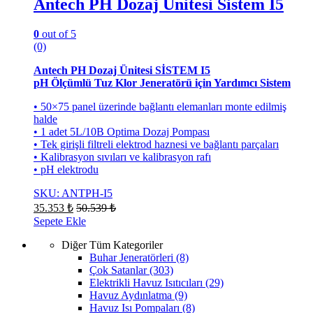
Antech PH Dozaj Ünitesi Sistem I5
0
out of 5
(0)
Antech PH Dozaj Ünitesi SİSTEM I5
pH Ölçümlü Tuz Klor Jeneratörü için Yardımcı Sistem
• 50×75 panel üzerinde bağlantı elemanları monte edilmiş
halde
• 1 adet 5L/10B Optima Dozaj Pompası
• Tek girişli filtreli elektrod haznesi ve bağlantı parçaları
• Kalibrasyon sıvıları ve kalibrasyon rafı
• pH elektrodu
SKU: ANTPH-I5
35.353
₺
50.539
₺
Sepete Ekle
Diğer Tüm Kategoriler
Buhar Jeneratörleri
(8)
Çok Satanlar
(303)
Elektrikli Havuz Isıtıcıları
(29)
Havuz Aydınlatma
(9)
Havuz Isı Pompaları
(8)