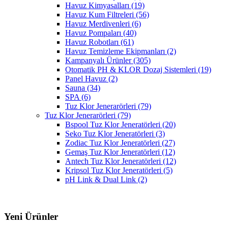
Havuz Kimyasalları
(19)
Havuz Kum Filtreleri
(56)
Havuz Merdivenleri
(6)
Havuz Pompaları
(40)
Havuz Robotları
(61)
Havuz Temizleme Ekipmanları
(2)
Kampanyalı Ürünler
(305)
Otomatik PH & KLOR Dozaj Sistemleri
(19)
Panel Havuz
(2)
Sauna
(34)
SPA
(6)
Tuz Klor Jenerarörleri
(79)
Tuz Klor Jenerarörleri
(79)
Bspool Tuz Klor Jeneratörleri
(20)
Seko Tuz Klor Jeneratörleri
(3)
Zodiac Tuz Klor Jeneratörleri
(27)
Gemaş Tuz Klor Jeneratörleri
(12)
Antech Tuz Klor Jeneratörleri
(12)
Kripsol Tuz Klor Jeneratörleri
(5)
pH Link & Dual Link
(2)
Yeni Ürünler