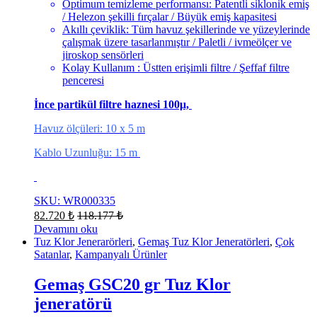
Optimum temizleme performansı: Patentli siklonik emiş
/ Helezon şekilli fırçalar / Büyük emiş kapasitesi
Akıllı çeviklik: Tüm havuz şekillerinde ve yüzeylerinde
çalışmak üzere tasarlanmıştır / Paletli / ivmeölçer ve
jiroskop sensörleri
Kolay Kullanım : Üstten erişimli filtre / Şeffaf filtre
penceresi
İnce partikül filtre haznesi 100μ,
Havuz ölçüleri: 10 x 5 m
Kablo Uzunluğu: 15 m
SKU: WR000335
82.720
₺
118.177
₺
Devamını oku
Tuz Klor Jenerarörleri
,
Gemaş Tuz Klor Jeneratörleri
,
Çok
Satanlar
,
Kampanyalı Ürünler
Gemaş GSC20 gr Tuz Klor
jeneratörü