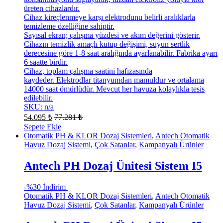
üreten cihazlardır.
Cihaz kireçlenmeye karşı elektrodunu belirli aralıklarla
temizleme özelliğine sahiptir.
Sayısal ekran; çalışma yüzdesi ve akım değerini gösterir.
Cihazın temizlik amaçlı kutup değişimi, suyun sertlik
derecesine göre 1-8 saat aralığında ayarlanabilir. Fabrika ayarı
6 saatte birdir.
Cihaz, toplam çalışma saatini hafızasında
kaydeder. Elektrodlar titanyumdan mamuldur ve ortalama
14000 saat ömürlüdür. Mevcut her havuza kolaylıkla tesis
edilebilir.
SKU: n/a
54.095
₺
77.281
₺
Sepete Ekle
Otomatik PH & KLOR Dozaj Sistemleri
,
Antech Otomatik
Havuz Dozaj Sistemi
,
Çok Satanlar
,
Kampanyalı Ürünler
Antech PH Dozaj Ünitesi Sistem I5
-
%30 İndirim
Otomatik PH & KLOR Dozaj Sistemleri
,
Antech Otomatik
Havuz Dozaj Sistemi
,
Çok Satanlar
,
Kampanyalı Ürünler