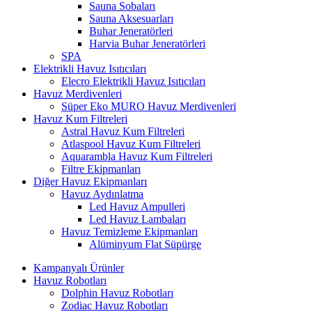
Sauna Sobaları
Sauna Aksesuarları
Buhar Jeneratörleri
Harvia Buhar Jeneratörleri
SPA
Elektrikli Havuz Isıtıcıları
Elecro Elektrikli Havuz Isıtıcıları
Havuz Merdivenleri
Süper Eko MURO Havuz Merdivenleri
Havuz Kum Filtreleri
Astral Havuz Kum Filtreleri
Atlaspool Havuz Kum Filtreleri
Aquarambla Havuz Kum Filtreleri
Filtre Ekipmanları
Diğer Havuz Ekipmanları
Havuz Aydınlatma
Led Havuz Ampulleri
Led Havuz Lambaları
Havuz Temizleme Ekipmanları
Alüminyum Flat Süpürge
Kampanyalı Ürünler
Havuz Robotları
Dolphin Havuz Robotları
Zodiac Havuz Robotları