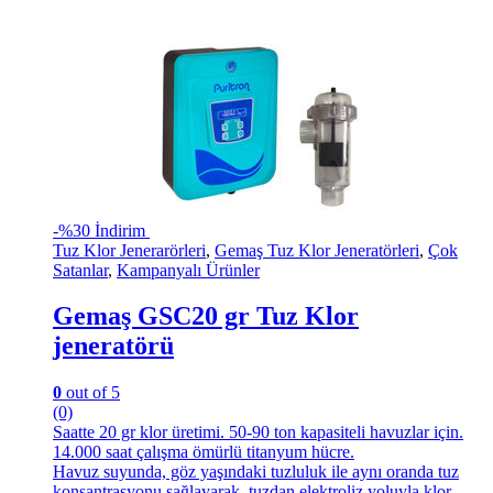
-
%30 İndirim
Tuz Klor Jenerarörleri
,
Gemaş Tuz Klor Jeneratörleri
,
Çok
Satanlar
,
Kampanyalı Ürünler
Gemaş GSC20 gr Tuz Klor
jeneratörü
0
out of 5
(0)
Saatte 20 gr klor üretimi. 50-90 ton kapasiteli havuzlar için.
14.000 saat çalışma ömürlü titanyum hücre.
Havuz suyunda, göz yaşındaki tuzluluk ile aynı oranda tuz
konsantrasyonu sağlayarak, tuzdan elektroliz yoluyla klor