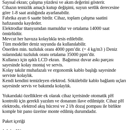
Sayısal ekran; çalışma yüzdesi ve akım değerini gösterir.
Cihazın temizlik amaçlı kutup değişimi, suyun sertlik derecesine
göre 1-8 saat aralığında ayarlanabilir.
Fabrika ayarı 6 saatte birdir. Cihaz, toplam çalışma saatini
hafızasında kaydeder.
Elektrodlar titanyumdan mamuldur ve ortalama 14000 saat
ömürlüdür.
Mevcut her havuza kolaylıkla tesis edilebilir.
Tüm modeller deniz suyunda da kullanılabilir.
Önerilen min. tuzluluk oranı 4000 ppm’dir. (= 4 kg/m3 ) Deniz
sularındaki tuzluluk oranı ortalama 35000 ppm’dir.
Kullanıcı için ışıklı LCD ekran. Bağımsız duvar askı parçası
sayesinde kolay montaj ve servis.
Kolay takılır muhafazalı ve ergonomik kablo başlığı sayesinde
serviste kolaylık.
Kendi kendini temizleyen elektrod. Sökülebilir kablo bağlantı uçları
sayesinde servis ve bakımda kolaylık.
Yukarıdaki özelliklere ek olarak cihaz içerisinde otomatik pH
kontrolü için gerekli yazılım ve donanım ilave edilmiştir. Cihaz pH
elektrodu, elektrod akış hücresi ve 2 l/h dozaj pompası ile birlikte
komple bir pano üzerine monte edilmiş durumdadır.
Paket içeriği