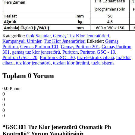
Kategoriler:
Çok Satanlar
,
Gemaş Tuz Klor Jeneratörleri
,
Kampanyalı Ürünler
,
Tuz Klor Jenerarörleri
Etiketler:
Gemaş
Puritron
,
Gemaş Puritron 101
,
Gemaş Puritron 201
,
Gemaş Puritron
301
,
gemaş tuz klor jeneratörü
,
Puritron
,
Puritron GSC - 10
,
Puritron GSC - 20
,
Puritron GSC - 30
,
tuz elektroliz cihazı
,
tuz klor
cihazı
,
tuz klor jeneratörü
,
tuzdan klor üretimi
,
tuzlu sistem
Toplam 0 Yorum
0.0
Puanı
0
0
0
0
0
“GSC301 Tuz Klor jeneratörü Otomatik Ph
Kontrollü” Yorum Yapabilirsiniz