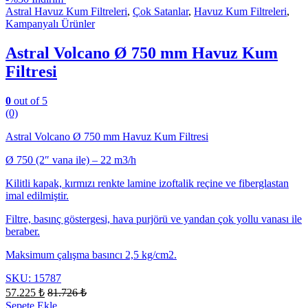
Astral Havuz Kum Filtreleri
,
Çok Satanlar
,
Havuz Kum Filtreleri
,
Kampanyalı Ürünler
Astral Volcano Ø 750 mm Havuz Kum
Filtresi
0
out of 5
(0)
Astral Volcano Ø 750 mm Havuz Kum Filtresi
Ø 750 (2″ vana ile) – 22 m3/h
Kilitli kapak, kırmızı renkte lamine izoftalik reçine ve fiberglastan
imal edilmiştir.
Filtre, basınç göstergesi, hava purjörü ve yandan çok yollu vanası ile
beraber.
Maksimum çalışma basıncı 2,5 kg/cm2.
SKU: 15787
57.225
₺
81.726
₺
Sepete Ekle