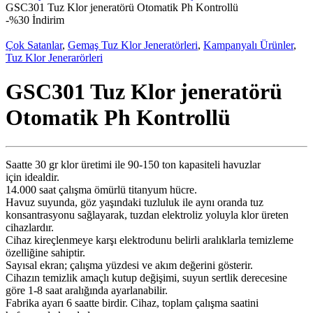
GSC301 Tuz Klor jeneratörü Otomatik Ph Kontrollü
-
%30 İndirim
Çok Satanlar
,
Gemaş Tuz Klor Jeneratörleri
,
Kampanyalı Ürünler
,
Tuz Klor Jenerarörleri
GSC301 Tuz Klor jeneratörü
Otomatik Ph Kontrollü
Saatte 30 gr klor üretimi ile 90-150 ton kapasiteli havuzlar
için idealdir.
14.000 saat çalışma ömürlü titanyum hücre.
Havuz suyunda, göz yaşındaki tuzluluk ile aynı oranda tuz
konsantrasyonu sağlayarak, tuzdan elektroliz yoluyla klor üreten
cihazlardır.
Cihaz kireçlenmeye karşı elektrodunu belirli aralıklarla temizleme
özelliğine sahiptir.
Sayısal ekran; çalışma yüzdesi ve akım değerini gösterir.
Cihazın temizlik amaçlı kutup değişimi, suyun sertlik derecesine
göre 1-8 saat aralığında ayarlanabilir.
Fabrika ayarı 6 saatte birdir. Cihaz, toplam çalışma saatini