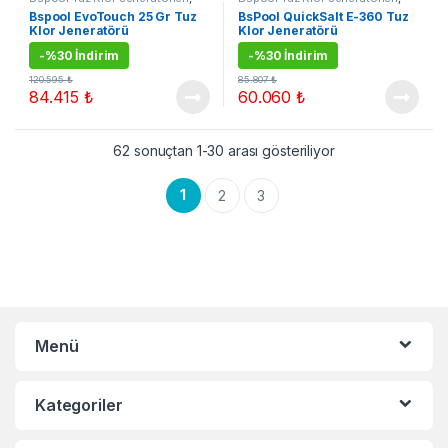
Çok Satanlar
,
Kampanyalı
Çok Satanlar
,
Kampanyalı
Bspool EvoTouch 25 Gr Tuz
BsPool QuickSalt E-360 Tuz
Ürünler
,
Tuz Klor Jenerarörleri
Ürünler
,
Tuz Klor Jenerarörleri
Klor Jeneratörü
Klor Jeneratörü
-
%30 İndirim
-
%30 İndirim
120.595
₺
85.807
₺
84.415
₺
60.060
₺
62 sonuçtan 1-30 arası gösteriliyor
1
2
3
Menü
Kategoriler