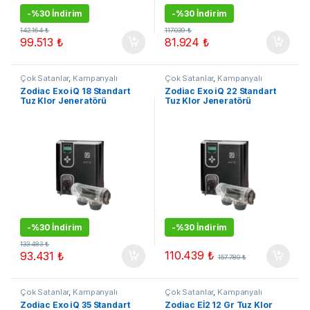
-
%30 İndirim
-
%30 İndirim
142.164
₺
117.039
₺
99.513
₺
81.924
₺
Çok Satanlar
,
Kampanyalı
Çok Satanlar
,
Kampanyalı
Ürünler
,
Tuz Klor Jenerarörleri
,
Ürünler
,
Tuz Klor Jenerarörleri
,
Zodiac Exo iQ 18 Standart
Zodiac Exo iQ 22 Standart
Zodiac Tuz Klor Jeneratörleri
Zodiac Tuz Klor Jeneratörleri
Tuz Klor Jeneratörü
Tuz Klor Jeneratörü
-
%30 İndirim
-
%30 İndirim
133.483
₺
110.439
₺
93.431
₺
157.780
₺
Çok Satanlar
,
Kampanyalı
Çok Satanlar
,
Kampanyalı
Ürünler
,
Tuz Klor Jenerarörleri
,
Ürünler
,
Tuz Klor Jenerarörleri
,
Zodiac Exo iQ 35 Standart
Zodiac Eİ2 12 Gr Tuz Klor
Zodiac Tuz Klor Jeneratörleri
Zodiac Tuz Klor Jeneratörleri