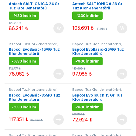
Çok Satanlar
,
Kampanyalı
Çok Satanlar
,
Kampanyalı
Antech SALT IONIC A 24 Gr
Antech SALT IONIC A 36 Gr
Ürünler
,
Tuz Klor Jenerarörleri
Ürünler
,
Tuz Klor Jenerarörleri
Tuz Klor Jeneratörü
Tuz Klor Jeneratörü
-
%30 İndirim
-
%30 İndirim
123.201
₺
105.691
₺
86.241
₺
151.014
₺
Bspool Tuz Klor Jeneratörleri
,
Bspool Tuz Klor Jeneratörleri
,
Tuz Klor Jenerarörleri
Tuz Klor Jenerarörleri
Bspool EvoBasic-15MG Tuz
Bspool EvoBasic-25MG Tuz
Klor Jeneratörü
Klor Jeneratörü
-
%30 İndirim
-
%30 İndirim
112.777
₺
139.999
₺
78.962
₺
97.985
₺
Bspool Tuz Klor Jeneratörleri
,
Bspool Tuz Klor Jeneratörleri
,
Tuz Klor Jenerarörleri
Çok Satanlar
,
Kampanyalı
Bspool EvoBasic-35MG Tuz
Bspool EvoTouch 15 Gr Tuz
Ürünler
,
Tuz Klor Jenerarörleri
Klor Jeneratörü
Klor Jeneratörü
-
%30 İndirim
-
%30 İndirim
103.760
₺
117.351
₺
72.624
₺
167.640
₺
Bspool Tuz Klor Jeneratörleri
,
Bspool Tuz Klor Jeneratörleri
,