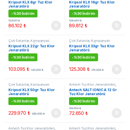
Ürünler
,
Kripsol Tuz Klor
Ürünler
,
Kripsol Tuz Klor
Kripsol KLX 8gr Tuz Klor
Kripsol KLX 16gr Tuz Klor
Jeneratörleri
,
Tuz Klor
Jeneratörleri
,
Tuz Klor
Jenaratörü
Jenaratörü
Jenerarörleri
Jenerarörleri
-
%30 İndirim
-
%30 İndirim
123.017
₺
128.297
₺
86.102
₺
89.812
₺
Çok Satanlar
,
Kampanyalı
Çok Satanlar
,
Kampanyalı
Ürünler
,
Kripsol Tuz Klor
Ürünler
,
Kripsol Tuz Klor
Kripsol KLX 22gr Tuz Klor
Kripsol KLX 33gr Tuz Klor
Jeneratörleri
,
Tuz Klor
Jeneratörleri
,
Tuz Klor
Jenaratörü
Jenaratörü
Jenerarörleri
Jenerarörleri
-
%30 İndirim
-
%30 İndirim
103.095
₺
125.308
₺
147.259
₺
179.026
₺
Çok Satanlar
,
Kampanyalı
Antech Tuz Klor Jeneratörleri
,
Ürünler
,
Kripsol Tuz Klor
Çok Satanlar
,
Kampanyalı
Kripsol KLX 50gr Tuz Klor
Antech SALT IONIC A 12 Gr
Jeneratörleri
,
Tuz Klor
Ürünler
,
Tuz Klor Jenerarörleri
Jenaratörü
Tuz Klor Jeneratörü
Jenerarörleri
-
%30 İndirim
-
%30 İndirim
103.792
₺
229.970
₺
72.650
₺
328.505
₺
Antech Tuz Klor Jeneratörleri
,
Antech Tuz Klor Jeneratörleri
,