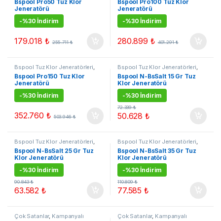
Bspool Pro50 Tuz Klor
Bspool Pro100 Tuz Klor
Ürünler
,
Tuz Klor Jenerarörleri
Ürünler
,
Tuz Klor Jenerarörleri
Jeneratörü
Jeneratörü
-
%30 İndirim
-
%30 İndirim
179.018
₺
280.899
₺
255.711
₺
401.291
₺
Bspool Tuz Klor Jeneratörleri
,
Bspool Tuz Klor Jeneratörleri
,
Çok Satanlar
,
Kampanyalı
Tuz Klor Jenerarörleri
Bspool Pro150 Tuz Klor
Bspool N-BsSalt 15 Gr Tuz
Ürünler
,
Tuz Klor Jenerarörleri
Jeneratörü
Klor Jeneratörü
-
%30 İndirim
-
%30 İndirim
72.339
₺
352.760
₺
50.628
₺
503.946
₺
Bspool Tuz Klor Jeneratörleri
,
Bspool Tuz Klor Jeneratörleri
,
Tuz Klor Jenerarörleri
Tuz Klor Jenerarörleri
Bspool N-BsSalt 25 Gr Tuz
Bspool N-BsSalt 35 Gr Tuz
Klor Jeneratörü
Klor Jeneratörü
-
%30 İndirim
-
%30 İndirim
90.843
₺
110.809
₺
63.582
₺
77.585
₺
Çok Satanlar
,
Kampanyalı
Çok Satanlar
,
Kampanyalı