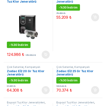
Tuz Klor Jeneratörü
Jeneratörü
-
%30 İndirim
78.883
₺
55.209
₺
-
%30 İndirim
124.986
₺
178.562
₺
Çok Satanlar
,
Kampanyalı
Çok Satanlar
,
Kampanyalı
Ürünler
,
Tuz Klor Jenerarörleri
,
Ürünler
,
Tuz Klor Jenerarörleri
,
Zodiac Eİ2 20 Gr Tuz Klor
Zodiac Eİ2 25 Gr Tuz Klor
Zodiac Tuz Klor Jeneratörleri
Zodiac Tuz Klor Jeneratörleri
Jeneratörü
Jeneratörü
-
%30 İndirim
-
%30 İndirim
91.891
₺
100.542
₺
64.308
₺
70.374
₺
Bspool Tuz Klor Jeneratörleri
,
Bspool Tuz Klor Jeneratörleri
,
Çok Satanlar
,
Kampanyalı
Çok Satanlar
,
Kampanyalı