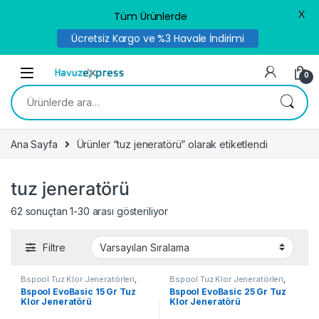
X
Tüm Ürünlerde
Ücretsiz Kargo ve %3 Havale İndirimi
Skip to navigation
Skip to content
0
Ara:
Ana Sayfa
Ürünler “tuz jeneratörü” olarak etiketlendi
tuz jeneratörü
62 sonuçtan 1-30 arası gösteriliyor
Filtre
Bspool Tuz Klor Jeneratörleri
,
Bspool Tuz Klor Jeneratörleri
,
Tuz Klor Jenerarörleri
Tuz Klor Jenerarörleri
Bspool EvoBasic 15 Gr Tuz
Bspool EvoBasic 25 Gr Tuz
Klor Jeneratörü
Klor Jeneratörü