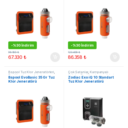
-
%30 İndirim
-
%30 İndirim
96.169
₺
123.408
₺
67.330
₺
86.358
₺
Bspool Tuz Klor Jeneratörleri
,
Çok Satanlar
,
Kampanyalı
Tuz Klor Jenerarörleri
Ürünler
,
Tuz Klor Jenerarörleri
,
Bspool EvoBasic 35 Gr Tuz
Zodiac Exo iQ 10 Standart
Zodiac Tuz Klor Jeneratörleri
Klor Jeneratörü
Tuz Klor Jeneratörü