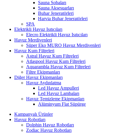
Sauna Sobaları
Sauna Aksesuarları
Buhar Jeneratörleri
Harvia Buhar Jeneratörleri
SPA
Elektrikli Havuz Isıtıcıları
Elecro Elektrikli Havuz Isıtıcıları
Havuz Merdivenleri
Süper Eko MURO Havuz Merdivenleri
Havuz Kum Filtreleri
Astral Havuz Kum Filtreleri
Atlaspool Havuz Kum Filtreleri
Aquarambla Havuz Kum Filtreleri
Filtre Ekipmanları
Diğer Havuz Ekipmanları
Havuz Aydınlatma
Led Havuz Ampulleri
Led Havuz Lambaları
Havuz Temizleme Ekipmanları
Alüminyum Flat Süpürge
Kampanyalı Ürünler
Havuz Robotları
Dolphin Havuz Robotları
Zodiac Havuz Robotları