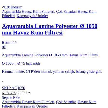
-
%30 İndirim
Aquarambla Havuz Kum Filtreleri
,
Çok Satanlar
,
Havuz Kum
Filtreleri
,
Kampanyalı Ürünler
Aquarambla Lamine Polyester Ø 1050
mm Havuz Kum Filtresi
0
out of 5
(0)
Aquarambla Lamine Polyester Ø 1050 mm Havuz Kum Filtresi
Ø 1050 – Ø 75 bağlantılı
Kırmızı renkte, CTP’den mamul, yandan çıkışlı, basınç göstergeli.
SKU: AQ1050
61.832
₺
88.362
₺
Sepete Ekle
Aquarambla Havuz Kum Filtreleri
,
Çok Satanlar
,
Havuz Kum
Filtreleri
,
Kampanyalı Ürünler