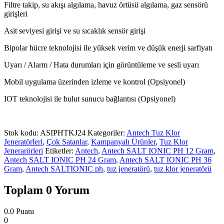
Filtre takip, su akışı algılama, havuz örtüsü algılama, gaz sensörü
girişleri
Asit seviyesi girişi ve su sıcaklık sensör girişi
Bipolar hücre teknolojisi ile yüksek verim ve düşük enerji sarfiyatı
Uyarı / Alarm / Hata durumları için görüntüleme ve sesli uyarı
Mobil uygulama üzerinden izleme ve kontrol (Opsiyonel)
IOT teknolojisi ile bulut sunucu bağlantısı (Opsiyonel)
Stok kodu:
ASIPHTKJ24
Kategoriler:
Antech Tuz Klor
Jeneratörleri
,
Çok Satanlar
,
Kampanyalı Ürünler
,
Tuz Klor
Jenerarörleri
Etiketler:
Antech
,
Antech SALT IONIC PH 12 Gram
,
Antech SALT IONIC PH 24 Gram
,
Antech SALT IONIC PH 36
Gram
,
Antech SALTIONIC ph
,
tuz jeneratörü
,
tuz klor jeneratörü
Toplam 0 Yorum
0.0
Puanı
0