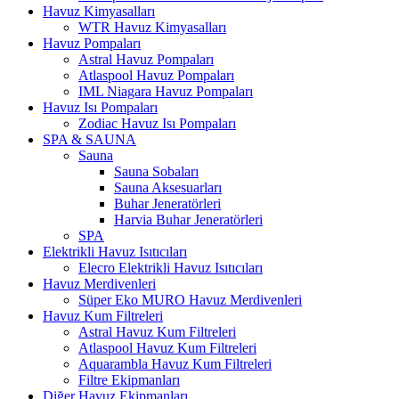
Havuz Kimyasalları
WTR Havuz Kimyasalları
Havuz Pompaları
Astral Havuz Pompaları
Atlaspool Havuz Pompaları
IML Niagara Havuz Pompaları
Havuz Isı Pompaları
Zodiac Havuz Isı Pompaları
SPA & SAUNA
Sauna
Sauna Sobaları
Sauna Aksesuarları
Buhar Jeneratörleri
Harvia Buhar Jeneratörleri
SPA
Elektrikli Havuz Isıtıcıları
Elecro Elektrikli Havuz Isıtıcıları
Havuz Merdivenleri
Süper Eko MURO Havuz Merdivenleri
Havuz Kum Filtreleri
Astral Havuz Kum Filtreleri
Atlaspool Havuz Kum Filtreleri
Aquarambla Havuz Kum Filtreleri
Filtre Ekipmanları
Diğer Havuz Ekipmanları