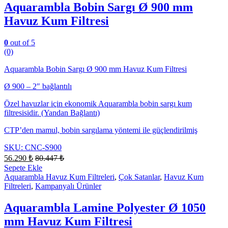
Aquarambla Bobin Sargı Ø 900 mm
Havuz Kum Filtresi
0
out of 5
(0)
Aquarambla Bobin Sargı Ø 900 mm Havuz Kum Filtresi
Ø 900 – 2″ bağlantılı
Özel havuzlar için ekonomik Aquarambla bobin sargı kum
filtresisidir. (Yandan Bağlantı)
CTP’den mamul, bobin sargılama yöntemi ile güçlendirilmiş
SKU: CNC-S900
56.290
₺
80.447
₺
Sepete Ekle
Aquarambla Havuz Kum Filtreleri
,
Çok Satanlar
,
Havuz Kum
Filtreleri
,
Kampanyalı Ürünler
Aquarambla Lamine Polyester Ø 1050
mm Havuz Kum Filtresi