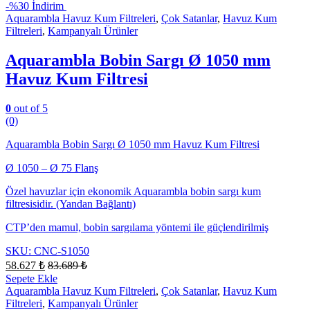
-
%30 İndirim
Aquarambla Havuz Kum Filtreleri
,
Çok Satanlar
,
Havuz Kum
Filtreleri
,
Kampanyalı Ürünler
Aquarambla Bobin Sargı Ø 1050 mm
Havuz Kum Filtresi
0
out of 5
(0)
Aquarambla Bobin Sargı Ø 1050 mm Havuz Kum Filtresi
Ø 1050 – Ø 75 Flanş
Özel havuzlar için ekonomik Aquarambla bobin sargı kum
filtresisidir. (Yandan Bağlantı)
CTP’den mamul, bobin sargılama yöntemi ile güçlendirilmiş
SKU: CNC-S1050
58.627
₺
83.689
₺
Sepete Ekle
Aquarambla Havuz Kum Filtreleri
,
Çok Satanlar
,
Havuz Kum
Filtreleri
,
Kampanyalı Ürünler