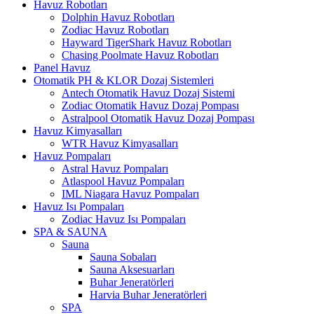
Havuz Robotları
Dolphin Havuz Robotları
Zodiac Havuz Robotları
Hayward TigerShark Havuz Robotları
Chasing Poolmate Havuz Robotları
Panel Havuz
Otomatik PH & KLOR Dozaj Sistemleri
Antech Otomatik Havuz Dozaj Sistemi
Zodiac Otomatik Havuz Dozaj Pompası
Astralpool Otomatik Havuz Dozaj Pompası
Havuz Kimyasalları
WTR Havuz Kimyasalları
Havuz Pompaları
Astral Havuz Pompaları
Atlaspool Havuz Pompaları
IML Niagara Havuz Pompaları
Havuz Isı Pompaları
Zodiac Havuz Isı Pompaları
SPA & SAUNA
Sauna
Sauna Sobaları
Sauna Aksesuarları
Buhar Jeneratörleri
Harvia Buhar Jeneratörleri
SPA