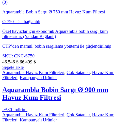
(0)
Aquarambla Bobin Sargı Ø 750 mm Havuz Kum Filtresi
Ø 750 – 2″ bağlantılı
Özel havuzlar için ekonomik Aquarambla bobin sargı kum
filtresisidir. (Yandan Bağlantı)
CTP’den mamul, bobin sargılama yöntemi ile güçlendirilmiş
SKU: CNC-S750
46.546
₺
66.499
₺
Sepete Ekle
Aquarambla Havuz Kum Filtreleri
,
Çok Satanlar
,
Havuz Kum
Filtreleri
,
Kampanyalı Ürünler
Aquarambla Bobin Sargı Ø 900 mm
Havuz Kum Filtresi
-
%30 İndirim
Aquarambla Havuz Kum Filtreleri
,
Çok Satanlar
,
Havuz Kum
Filtreleri
,
Kampanyalı Ürünler