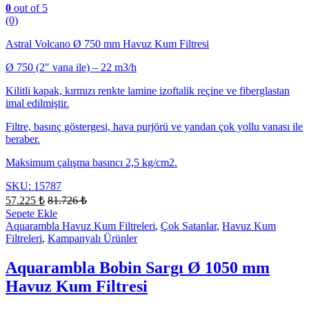
0
out of 5
(0)
Astral Volcano Ø 750 mm Havuz Kum Filtresi
Ø 750 (2″ vana ile) – 22 m3/h
Kilitli kapak, kırmızı renkte lamine izoftalik reçine ve fiberglastan
imal edilmiştir.
Filtre, basınç göstergesi, hava purjörü ve yandan çok yollu vanası ile
beraber.
Maksimum çalışma basıncı 2,5 kg/cm2.
SKU: 15787
57.225
₺
81.726
₺
Sepete Ekle
Aquarambla Havuz Kum Filtreleri
,
Çok Satanlar
,
Havuz Kum
Filtreleri
,
Kampanyalı Ürünler
Aquarambla Bobin Sargı Ø 1050 mm
Havuz Kum Filtresi