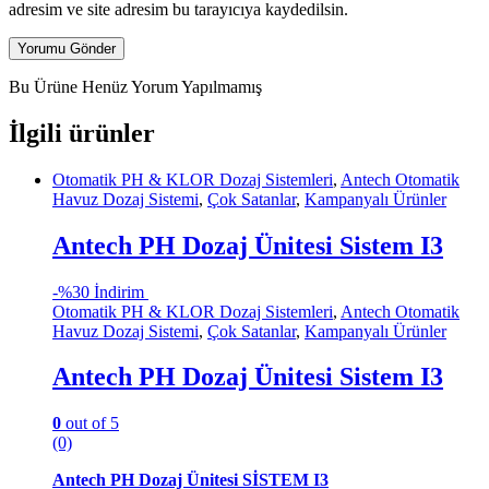
adresim ve site adresim bu tarayıcıya kaydedilsin.
Bu Ürüne Henüz Yorum Yapılmamış
İlgili ürünler
Otomatik PH & KLOR Dozaj Sistemleri
,
Antech Otomatik
Havuz Dozaj Sistemi
,
Çok Satanlar
,
Kampanyalı Ürünler
Antech PH Dozaj Ünitesi Sistem I3
-
%30 İndirim
Otomatik PH & KLOR Dozaj Sistemleri
,
Antech Otomatik
Havuz Dozaj Sistemi
,
Çok Satanlar
,
Kampanyalı Ürünler
Antech PH Dozaj Ünitesi Sistem I3
0
out of 5
(0)
Antech PH Dozaj Ünitesi SİSTEM I3