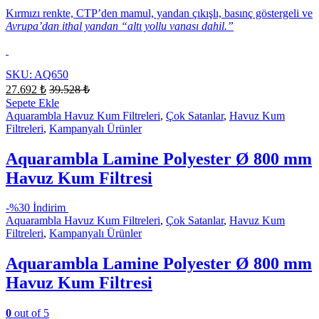
Kırmızı renkte, CTP’den mamul, yandan çıkışlı, basınç göstergeli ve
Avrupa’dan ithal yandan “altı yollu vanası dahil.”
SKU: AQ650
27.692
₺
39.528
₺
Sepete Ekle
Aquarambla Havuz Kum Filtreleri
,
Çok Satanlar
,
Havuz Kum
Filtreleri
,
Kampanyalı Ürünler
Aquarambla Lamine Polyester Ø 800 mm
Havuz Kum Filtresi
-
%30 İndirim
Aquarambla Havuz Kum Filtreleri
,
Çok Satanlar
,
Havuz Kum
Filtreleri
,
Kampanyalı Ürünler
Aquarambla Lamine Polyester Ø 800 mm
Havuz Kum Filtresi
0
out of 5