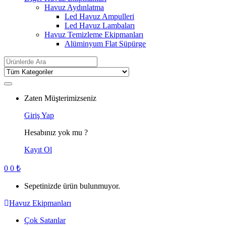
Havuz Aydınlatma
Led Havuz Ampulleri
Led Havuz Lambaları
Havuz Temizleme Ekipmanları
Alüminyum Flat Süpürge
Search
for:
Zaten Müşterimizseniz
Giriş Yap
Hesabınız yok mu ?
Kayıt Ol
0
0
₺
Sepetinizde ürün bulunmuyor.
Havuz Ekipmanları
Çok Satanlar