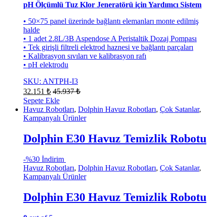
pH Ölçümlü Tuz Klor Jeneratörü için Yardımcı Sistem
• 50×75 panel üzerinde bağlantı elemanları monte edilmiş
halde
• 1 adet 2.8L/3B Aspendose A Peristaltik Dozaj Pompası
• Tek girişli filtreli elektrod haznesi ve bağlantı parçaları
• Kalibrasyon sıvıları ve kalibrasyon rafı
• pH elektrodu
SKU: ANTPH-I3
32.151
₺
45.937
₺
Sepete Ekle
Havuz Robotları
,
Dolphin Havuz Robotları
,
Çok Satanlar
,
Kampanyalı Ürünler
Dolphin E30 Havuz Temizlik Robotu
-
%30 İndirim
Havuz Robotları
,
Dolphin Havuz Robotları
,
Çok Satanlar
,
Kampanyalı Ürünler
Dolphin E30 Havuz Temizlik Robotu