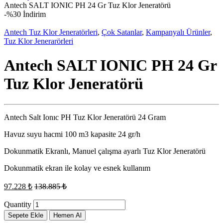
Antech SALT IONIC PH 24 Gr Tuz Klor Jeneratörü
-
%30 İndirim
Antech Tuz Klor Jeneratörleri
,
Çok Satanlar
,
Kampanyalı Ürünler
,
Tuz Klor Jenerarörleri
Antech SALT IONIC PH 24 Gr
Tuz Klor Jeneratörü
Antech Salt Ionıc PH Tuz Klor Jeneratörü 24 Gram
Havuz suyu hacmi 100 m3 kapasite 24 gr/h
Dokunmatik Ekranlı, Manuel çalışma ayarlı Tuz Klor Jeneratörü
Dokunmatik ekran ile kolay ve esnek kullanım
97.228
₺
138.885
₺
Quantity
Sepete Ekle
Hemen Al