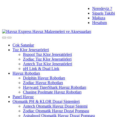
Skip
Skip
Tüm Ürünlerde
Neredeyiz ?
to
to
Sipariş Takibi
navigation
content
Ücretsiz Kargo ve %3 Havale İndirimi
Mağaza
Hesabım
Çok Satanlar
Tuz Klor Jenerarörleri
Bspool Tuz Klor Jeneratörleri
Zodiac Tuz Klor Jeneratörleri
Antech Tuz Klor Jeneratörleri
pH Link & Dual Link
Havuz Robotları
Dolphin Havuz Robotları
Zodiac Havuz Robotları
Hayward TigerShark Havuz Robotları
Chasing Poolmate Havuz Robotları
Panel Havuz
Otomatik PH & KLOR Dozaj Sistemleri
Antech Otomatik Havuz Dozaj Sistemi
Zodiac Otomatik Havuz Dozaj Pompası
Astralpool Otomatik Havuz Dozaj Pompası