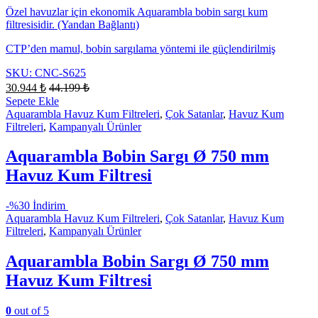
Özel havuzlar için ekonomik Aquarambla bobin sargı kum
filtresisidir. (Yandan Bağlantı)
CTP’den mamul, bobin sargılama yöntemi ile güçlendirilmiş
SKU: CNC-S625
30.944
₺
44.199
₺
Sepete Ekle
Aquarambla Havuz Kum Filtreleri
,
Çok Satanlar
,
Havuz Kum
Filtreleri
,
Kampanyalı Ürünler
Aquarambla Bobin Sargı Ø 750 mm
Havuz Kum Filtresi
-
%30 İndirim
Aquarambla Havuz Kum Filtreleri
,
Çok Satanlar
,
Havuz Kum
Filtreleri
,
Kampanyalı Ürünler
Aquarambla Bobin Sargı Ø 750 mm
Havuz Kum Filtresi
0
out of 5