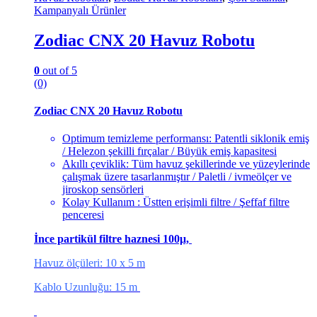
Kampanyalı Ürünler
Zodiac CNX 20 Havuz Robotu
0
out of 5
(0)
Zodiac CNX 20 Havuz Robotu
Optimum temizleme performansı: Patentli siklonik emiş
/ Helezon şekilli fırçalar / Büyük emiş kapasitesi
Akıllı çeviklik: Tüm havuz şekillerinde ve yüzeylerinde
çalışmak üzere tasarlanmıştır / Paletli / ivmeölçer ve
jiroskop sensörleri
Kolay Kullanım : Üstten erişimli filtre / Şeffaf filtre
penceresi
İnce partikül filtre haznesi 100μ,
Havuz ölçüleri: 10 x 5 m
Kablo Uzunluğu: 15 m