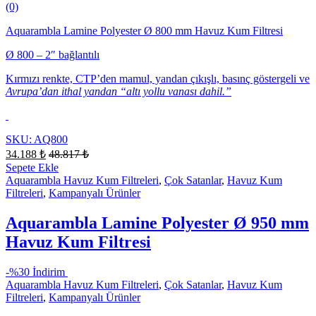
(0)
Aquarambla Lamine Polyester Ø 800 mm Havuz Kum Filtresi
Ø 800 – 2″ bağlantılı
Kırmızı renkte, CTP’den mamul, yandan çıkışlı, basınç göstergeli ve
Avrupa’dan ithal yandan “altı yollu vanası dahil.”
SKU: AQ800
34.188
₺
48.817
₺
Sepete Ekle
Aquarambla Havuz Kum Filtreleri
,
Çok Satanlar
,
Havuz Kum
Filtreleri
,
Kampanyalı Ürünler
Aquarambla Lamine Polyester Ø 950 mm
Havuz Kum Filtresi
-
%30 İndirim
Aquarambla Havuz Kum Filtreleri
,
Çok Satanlar
,
Havuz Kum
Filtreleri
,
Kampanyalı Ürünler