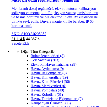
Micro pH dozaj regülatörlerü (Membran)
Membranlı dozaj regülatörü, elektrot tutucu, kalibrasyon
solüsyon ve montaj kiti. Enjeksiyon vanası, emis hortumu
ve basma hortumu ve pH elektrodu veya Rx elektrodu ile
birlikte sevk edilir. Duvara monte kiti ile beraber, IP 65
koruma sınıfı.
SKU: S10OA0205857
31.114
₺
44.367
₺
Sepete Ekle
Diğer Tüm Kategoriler
Buhar Jeneratörleri
(8)
Çok Satanlar
(303)
Elektrikli Havuz Isıtıcıları
(29)
Havuz Aydınlatma
(9)
Havuz Isı Pompaları
(8)
Havuz Kimyasalları
(19)
Havuz Kum Filtreleri
(56)
Havuz Merdivenleri
(6)
Havuz Pompaları
(40)
Havuz Robotları
(61)
Havuz Temizleme Ekipmanları
(2)
Kampanyalı Ürünler
(305)