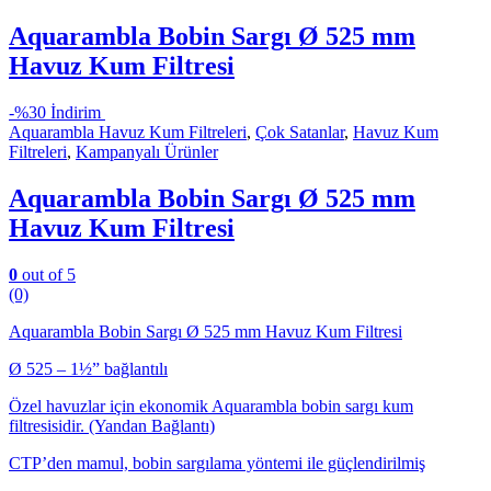
Aquarambla Bobin Sargı Ø 525 mm
Havuz Kum Filtresi
-
%30 İndirim
Aquarambla Havuz Kum Filtreleri
,
Çok Satanlar
,
Havuz Kum
Filtreleri
,
Kampanyalı Ürünler
Aquarambla Bobin Sargı Ø 525 mm
Havuz Kum Filtresi
0
out of 5
(0)
Aquarambla Bobin Sargı Ø 525 mm Havuz Kum Filtresi
Ø 525 – 1½” bağlantılı
Özel havuzlar için ekonomik Aquarambla bobin sargı kum
filtresisidir. (Yandan Bağlantı)
CTP’den mamul, bobin sargılama yöntemi ile güçlendirilmiş