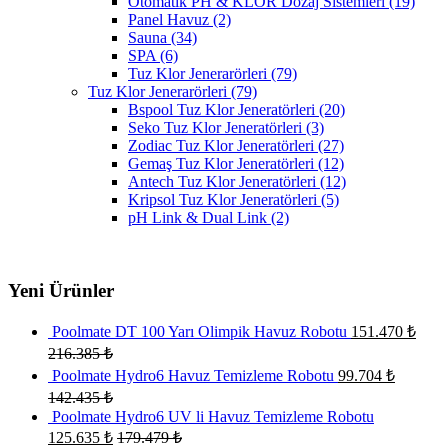
Otomatik PH & KLOR Dozaj Sistemleri
(19)
Panel Havuz
(2)
Sauna
(34)
SPA
(6)
Tuz Klor Jenerarörleri
(79)
Tuz Klor Jenerarörleri
(79)
Bspool Tuz Klor Jeneratörleri
(20)
Seko Tuz Klor Jeneratörleri
(3)
Zodiac Tuz Klor Jeneratörleri
(27)
Gemaş Tuz Klor Jeneratörleri
(12)
Antech Tuz Klor Jeneratörleri
(12)
Kripsol Tuz Klor Jeneratörleri
(5)
pH Link & Dual Link
(2)
Yeni Ürünler
Poolmate DT 100 Yarı Olimpik Havuz Robotu
151.470
₺
216.385
₺
Poolmate Hydro6 Havuz Temizleme Robotu
99.704
₺
142.435
₺
Poolmate Hydro6 UV li Havuz Temizleme Robotu
125.635
₺
179.479
₺