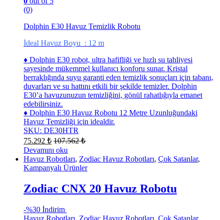
0
out of 5
(0)
Dolphin E30 Havuz Temizlik Robotu
İdeal Havuz Boyu : 12 m
♦ Dolphin E30 robot, ultra hafifliği ve hızlı su tahliyesi
sayesinde mükemmel kullanıcı konforu sunar. Kristal
berraklığında suyu garanti eden temizlik sonuçları için tabanı,
duvarları ve su hattını etkili bir şekilde temizler. Dolphin
E30’a havuzunuzun temizliğini, gönül rahatlığıyla emanet
edebilirsiniz.
♦ Dolphin E30 Havuz Robotu 12 Metre Uzunluğundaki
Havuz Temizliği için idealdir.
SKU: DE30HTR
75.292
₺
107.562
₺
Devamını oku
Havuz Robotları
,
Zodiac Havuz Robotları
,
Çok Satanlar
,
Kampanyalı Ürünler
Zodiac CNX 20 Havuz Robotu
-
%30 İndirim
Havuz Robotları
,
Zodiac Havuz Robotları
,
Çok Satanlar
,