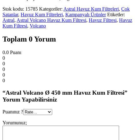
Stok kodu:
15785
Kategoriler:
Astral Havuz Kum Filtreleri
,
Çok
Satanlar
,
Havuz Kum Filtreleri
,
Kampanyalı Ürünler
Etiketler:
Astral
,
Astral Volcano Havuz Kum Filtresi
,
Havuz Filtresi
,
Havuz
Kum Filtresi
,
Volcano
Toplam 0 Yorum
0.0
Puanı
0
0
0
0
0
“Astral Volcano Ø 450 mm Havuz Kum Filtresi”
Yorum Yapabilirsiniz
Puanınız ?
Yorumunuz;