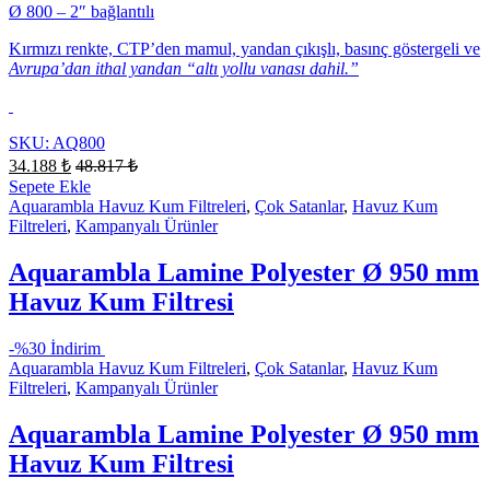
Ø 800 – 2″ bağlantılı
Kırmızı renkte, CTP’den mamul, yandan çıkışlı, basınç göstergeli ve
Avrupa’dan ithal yandan “altı yollu vanası dahil.”
SKU: AQ800
34.188
₺
48.817
₺
Sepete Ekle
Aquarambla Havuz Kum Filtreleri
,
Çok Satanlar
,
Havuz Kum
Filtreleri
,
Kampanyalı Ürünler
Aquarambla Lamine Polyester Ø 950 mm
Havuz Kum Filtresi
-
%30 İndirim
Aquarambla Havuz Kum Filtreleri
,
Çok Satanlar
,
Havuz Kum
Filtreleri
,
Kampanyalı Ürünler
Aquarambla Lamine Polyester Ø 950 mm
Havuz Kum Filtresi