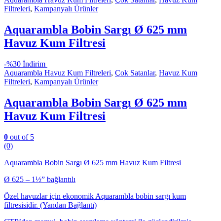
Filtreleri
,
Kampanyalı Ürünler
Aquarambla Bobin Sargı Ø 625 mm
Havuz Kum Filtresi
-
%30 İndirim
Aquarambla Havuz Kum Filtreleri
,
Çok Satanlar
,
Havuz Kum
Filtreleri
,
Kampanyalı Ürünler
Aquarambla Bobin Sargı Ø 625 mm
Havuz Kum Filtresi
0
out of 5
(0)
Aquarambla Bobin Sargı Ø 625 mm Havuz Kum Filtresi
Ø 625 – 1½” bağlantılı
Özel havuzlar için ekonomik Aquarambla bobin sargı kum
filtresisidir. (Yandan Bağlantı)