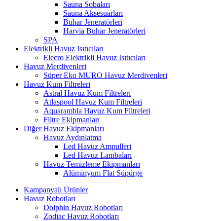
Sauna Sobaları
Sauna Aksesuarları
Buhar Jeneratörleri
Harvia Buhar Jeneratörleri
SPA
Elektrikli Havuz Isıtıcıları
Elecro Elektrikli Havuz Isıtıcıları
Havuz Merdivenleri
Süper Eko MURO Havuz Merdivenleri
Havuz Kum Filtreleri
Astral Havuz Kum Filtreleri
Atlaspool Havuz Kum Filtreleri
Aquarambla Havuz Kum Filtreleri
Filtre Ekipmanları
Diğer Havuz Ekipmanları
Havuz Aydınlatma
Led Havuz Ampulleri
Led Havuz Lambaları
Havuz Temizleme Ekipmanları
Alüminyum Flat Süpürge
Kampanyalı Ürünler
Havuz Robotları
Dolphin Havuz Robotları
Zodiac Havuz Robotları