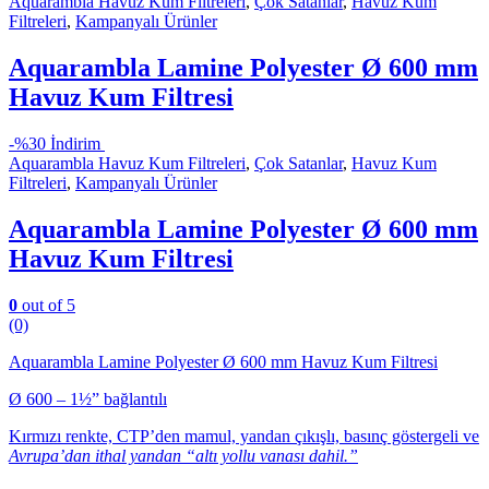
Aquarambla Havuz Kum Filtreleri
,
Çok Satanlar
,
Havuz Kum
Filtreleri
,
Kampanyalı Ürünler
Aquarambla Lamine Polyester Ø 600 mm
Havuz Kum Filtresi
-
%30 İndirim
Aquarambla Havuz Kum Filtreleri
,
Çok Satanlar
,
Havuz Kum
Filtreleri
,
Kampanyalı Ürünler
Aquarambla Lamine Polyester Ø 600 mm
Havuz Kum Filtresi
0
out of 5
(0)
Aquarambla Lamine Polyester Ø 600 mm Havuz Kum Filtresi
Ø 600 – 1½” bağlantılı
Kırmızı renkte, CTP’den mamul, yandan çıkışlı, basınç göstergeli ve
Avrupa’dan ithal yandan “altı yollu vanası dahil.”