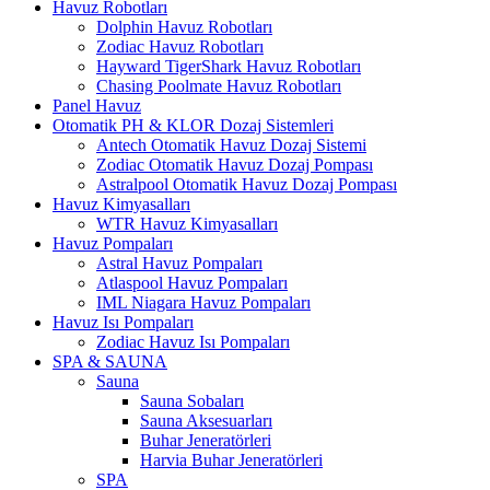
Havuz Robotları
Dolphin Havuz Robotları
Zodiac Havuz Robotları
Hayward TigerShark Havuz Robotları
Chasing Poolmate Havuz Robotları
Panel Havuz
Otomatik PH & KLOR Dozaj Sistemleri
Antech Otomatik Havuz Dozaj Sistemi
Zodiac Otomatik Havuz Dozaj Pompası
Astralpool Otomatik Havuz Dozaj Pompası
Havuz Kimyasalları
WTR Havuz Kimyasalları
Havuz Pompaları
Astral Havuz Pompaları
Atlaspool Havuz Pompaları
IML Niagara Havuz Pompaları
Havuz Isı Pompaları
Zodiac Havuz Isı Pompaları
SPA & SAUNA
Sauna
Sauna Sobaları
Sauna Aksesuarları
Buhar Jeneratörleri
Harvia Buhar Jeneratörleri
SPA