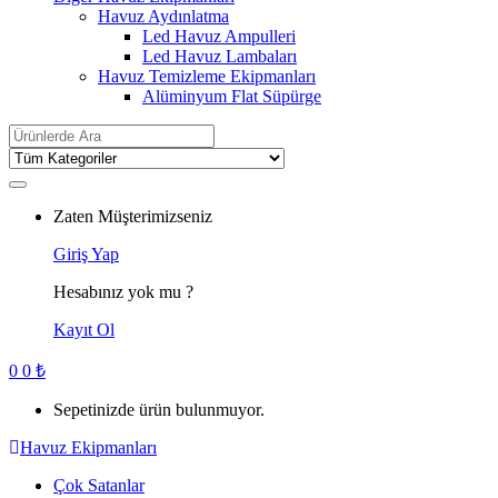
Havuz Aydınlatma
Led Havuz Ampulleri
Led Havuz Lambaları
Havuz Temizleme Ekipmanları
Alüminyum Flat Süpürge
Search
for:
Zaten Müşterimizseniz
Giriş Yap
Hesabınız yok mu ?
Kayıt Ol
0
0
₺
Sepetinizde ürün bulunmuyor.
Havuz Ekipmanları
Çok Satanlar