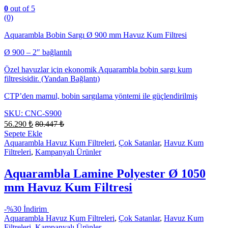
0
out of 5
(0)
Aquarambla Bobin Sargı Ø 900 mm Havuz Kum Filtresi
Ø 900 – 2″ bağlantılı
Özel havuzlar için ekonomik Aquarambla bobin sargı kum
filtresisidir. (Yandan Bağlantı)
CTP’den mamul, bobin sargılama yöntemi ile güçlendirilmiş
SKU: CNC-S900
56.290
₺
80.447
₺
Sepete Ekle
Aquarambla Havuz Kum Filtreleri
,
Çok Satanlar
,
Havuz Kum
Filtreleri
,
Kampanyalı Ürünler
Aquarambla Lamine Polyester Ø 1050
mm Havuz Kum Filtresi
-
%30 İndirim
Aquarambla Havuz Kum Filtreleri
,
Çok Satanlar
,
Havuz Kum
Filtreleri
,
Kampanyalı Ürünler