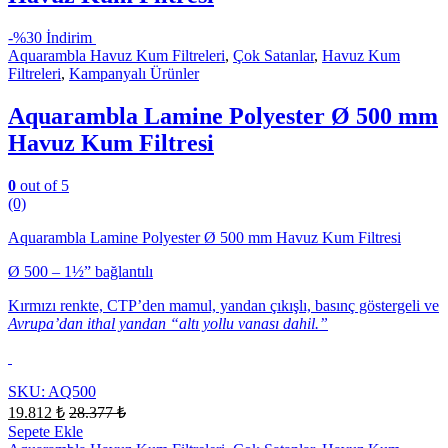
-
%30 İndirim
Aquarambla Havuz Kum Filtreleri
,
Çok Satanlar
,
Havuz Kum
Filtreleri
,
Kampanyalı Ürünler
Aquarambla Lamine Polyester Ø 500 mm
Havuz Kum Filtresi
0
out of 5
(0)
Aquarambla Lamine Polyester Ø 500 mm Havuz Kum Filtresi
Ø 500 – 1½” bağlantılı
Kırmızı renkte, CTP’den mamul, yandan çıkışlı, basınç göstergeli ve
Avrupa’dan ithal yandan “altı yollu vanası dahil.”
SKU: AQ500
19.812
₺
28.377
₺
Sepete Ekle