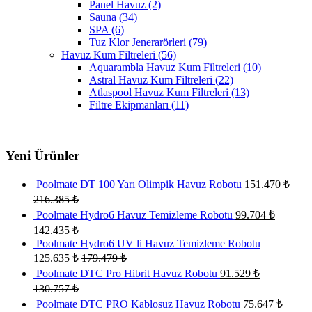
Panel Havuz
(2)
Sauna
(34)
SPA
(6)
Tuz Klor Jenerarörleri
(79)
Havuz Kum Filtreleri
(56)
Aquarambla Havuz Kum Filtreleri
(10)
Astral Havuz Kum Filtreleri
(22)
Atlaspool Havuz Kum Filtreleri
(13)
Filtre Ekipmanları
(11)
Yeni Ürünler
Poolmate DT 100 Yarı Olimpik Havuz Robotu
151.470
₺
216.385
₺
Poolmate Hydro6 Havuz Temizleme Robotu
99.704
₺
142.435
₺
Poolmate Hydro6 UV li Havuz Temizleme Robotu
125.635
₺
179.479
₺
Poolmate DTC Pro Hibrit Havuz Robotu
91.529
₺
130.757
₺
Poolmate DTC PRO Kablosuz Havuz Robotu
75.647
₺