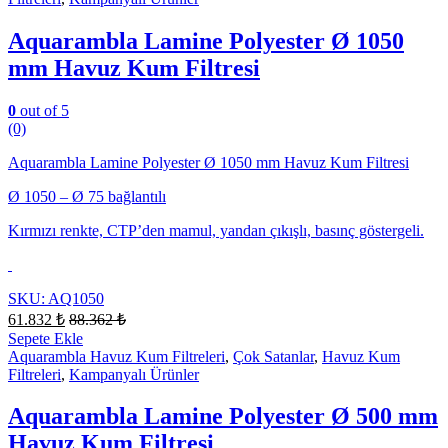
Aquarambla Lamine Polyester Ø 1050
mm Havuz Kum Filtresi
0
out of 5
(0)
Aquarambla Lamine Polyester Ø 1050 mm Havuz Kum Filtresi
Ø 1050 – Ø 75 bağlantılı
Kırmızı renkte, CTP’den mamul, yandan çıkışlı, basınç göstergeli.
SKU: AQ1050
61.832
₺
88.362
₺
Sepete Ekle
Aquarambla Havuz Kum Filtreleri
,
Çok Satanlar
,
Havuz Kum
Filtreleri
,
Kampanyalı Ürünler
Aquarambla Lamine Polyester Ø 500 mm
Havuz Kum Filtresi