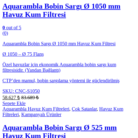
Aquarambla Bobin Sargı Ø 1050 mm
Havuz Kum Filtresi
0
out of 5
(0)
Aquarambla Bobin Sargı Ø 1050 mm Havuz Kum Filtresi
Ø 1050 – Ø 75 Flanş
Özel havuzlar için ekonomik Aquarambla bobin sargı kum
filtresisidir. (Yandan Bağlantı)
CTP’den mamul, bobin sargılama yöntemi ile güçlendirilmiş
SKU: CNC-S1050
58.627
₺
83.689
₺
Sepete Ekle
Aquarambla Havuz Kum Filtreleri
,
Çok Satanlar
,
Havuz Kum
Filtreleri
,
Kampanyalı Ürünler
Aquarambla Bobin Sargı Ø 525 mm
Havuz Kum Filtresi