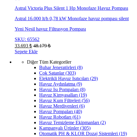
Astral Victoria Plus Silent 1 Hp Monofaze Havuz Pompası
Astral 16.000 lt/h 0,78 kW Monofaze havuz pompası silent
Yeni Nesil havuz Filtrasyon Pompası
SKU: 65562
33.693
₺
48.179
₺
Sepete Ekle
Diğer Tüm Kategoriler
Buhar Jeneratörleri
(8)
Çok Satanlar
(303)
Elektrikli Havuz Isıtıcıları
(29)
Havuz Aydınlatma
(9)
Havuz Isı Pompaları
(8)
Havuz Kimyasalları
(19)
Havuz Kum Filtreleri
(56)
Havuz Merdivenleri
(6)
Havuz Pompaları
(40)
Havuz Robotları
(61)
Havuz Temizleme Ekipmanları
(2)
Kampanyalı Ürünler
(305)
Otomatik PH & KLOR Dozaj Sistemleri
(19)