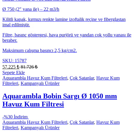
Ø 750 (2″ vana ile) – 22 m3/h
Kilitli kapak, kırmızı renkte lamine izoftalik reçine ve fiberglastan
imal edilmiştir.
Filtre, basınç göstergesi, hava purjörü ve yandan çok yollu vanası ile
beraber.
Maksimum çalışma basıncı 2,5 kg/cm2.
SKU: 15787
57.225
₺
81.726
₺
Sepete Ekle
Aquarambla Havuz Kum Filtreleri
,
Çok Satanlar
,
Havuz Kum
Filtreleri
,
Kampanyalı Ürünler
Aquarambla Bobin Sargı Ø 1050 mm
Havuz Kum Filtresi
-
%30 İndirim
Aquarambla Havuz Kum Filtreleri
,
Çok Satanlar
,
Havuz Kum
Filtreleri
,
Kampanyalı Ürünler