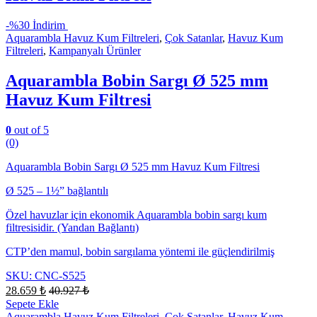
-
%30 İndirim
Aquarambla Havuz Kum Filtreleri
,
Çok Satanlar
,
Havuz Kum
Filtreleri
,
Kampanyalı Ürünler
Aquarambla Bobin Sargı Ø 525 mm
Havuz Kum Filtresi
0
out of 5
(0)
Aquarambla Bobin Sargı Ø 525 mm Havuz Kum Filtresi
Ø 525 – 1½” bağlantılı
Özel havuzlar için ekonomik Aquarambla bobin sargı kum
filtresisidir. (Yandan Bağlantı)
CTP’den mamul, bobin sargılama yöntemi ile güçlendirilmiş
SKU: CNC-S525
28.659
₺
40.927
₺
Sepete Ekle
Aquarambla Havuz Kum Filtreleri
,
Çok Satanlar
,
Havuz Kum