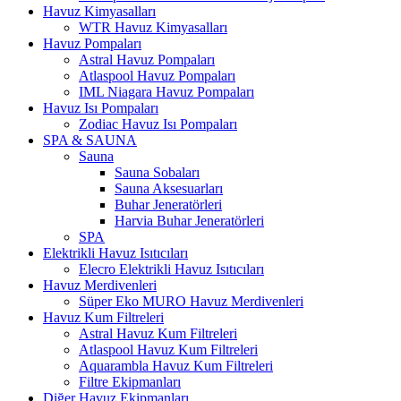
Havuz Kimyasalları
WTR Havuz Kimyasalları
Havuz Pompaları
Astral Havuz Pompaları
Atlaspool Havuz Pompaları
IML Niagara Havuz Pompaları
Havuz Isı Pompaları
Zodiac Havuz Isı Pompaları
SPA & SAUNA
Sauna
Sauna Sobaları
Sauna Aksesuarları
Buhar Jeneratörleri
Harvia Buhar Jeneratörleri
SPA
Elektrikli Havuz Isıtıcıları
Elecro Elektrikli Havuz Isıtıcıları
Havuz Merdivenleri
Süper Eko MURO Havuz Merdivenleri
Havuz Kum Filtreleri
Astral Havuz Kum Filtreleri
Atlaspool Havuz Kum Filtreleri
Aquarambla Havuz Kum Filtreleri
Filtre Ekipmanları
Diğer Havuz Ekipmanları