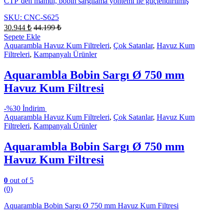
CTP’den mamul, bobin sargılama yöntemi ile güçlendirilmiş
SKU: CNC-S625
30.944
₺
44.199
₺
Sepete Ekle
Aquarambla Havuz Kum Filtreleri
,
Çok Satanlar
,
Havuz Kum
Filtreleri
,
Kampanyalı Ürünler
Aquarambla Bobin Sargı Ø 750 mm
Havuz Kum Filtresi
-
%30 İndirim
Aquarambla Havuz Kum Filtreleri
,
Çok Satanlar
,
Havuz Kum
Filtreleri
,
Kampanyalı Ürünler
Aquarambla Bobin Sargı Ø 750 mm
Havuz Kum Filtresi
0
out of 5
(0)
Aquarambla Bobin Sargı Ø 750 mm Havuz Kum Filtresi