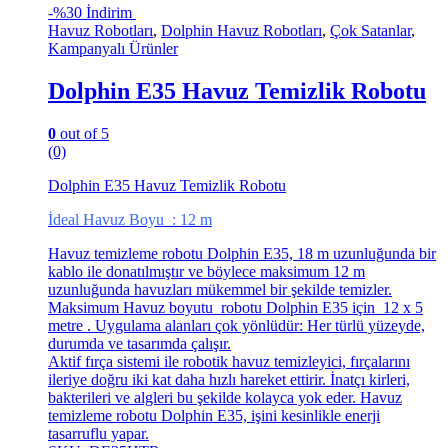
-
%30 İndirim
Havuz Robotları
,
Dolphin Havuz Robotları
,
Çok Satanlar
,
Kampanyalı Ürünler
Dolphin E35 Havuz Temizlik Robotu
0
out of 5
(0)
Dolphin E35 Havuz Temizlik Robotu
İdeal Havuz Boyu : 12 m
Havuz temizleme robotu Dolphin E35, 18 m uzunluğunda bir
kablo ile donatılmıştır ve böylece maksimum 12 m
uzunluğunda havuzları mükemmel bir şekilde temizler.
Maksimum Havuz boyutu robotu Dolphin E35 için 12 x 5
metre . Uygulama alanları çok yönlüdür: Her türlü yüzeyde,
durumda ve tasarımda çalışır.
Aktif fırça sistemi ile robotik havuz temizleyici, fırçalarını
ileriye doğru iki kat daha hızlı hareket ettirir. İnatçı kirleri,
bakterileri ve algleri bu şekilde kolayca yok eder. Havuz
temizleme robotu Dolphin E35, işini kesinlikle enerji
tasarruflu yapar.