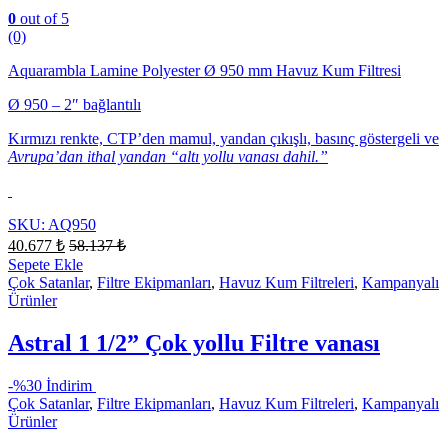
0
out of 5
(0)
Aquarambla Lamine Polyester Ø 950 mm Havuz Kum Filtresi
Ø 950 – 2″ bağlantılı
Kırmızı renkte, CTP’den mamul, yandan çıkışlı, basınç göstergeli ve
Avrupa’dan ithal yandan “altı yollu vanası dahil.”
SKU: AQ950
40.677
₺
58.137
₺
Sepete Ekle
Çok Satanlar
,
Filtre Ekipmanları
,
Havuz Kum Filtreleri
,
Kampanyalı
Ürünler
Astral 1 1/2” Çok yollu Filtre vanası
-
%30 İndirim
Çok Satanlar
,
Filtre Ekipmanları
,
Havuz Kum Filtreleri
,
Kampanyalı
Ürünler