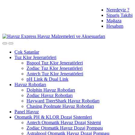
Skip
Skip
Tüm Ürünlerde
Neredeyiz ?
to
to
Sipariş Takibi
navigation
content
Ücretsiz Kargo ve %3 Havale İndirimi
Mağaza
Hesabım
Çok Satanlar
Tuz Klor Jenerarörleri
Bspool Tuz Klor Jeneratörleri
Zodiac Tuz Klor Jeneratörleri
Antech Tuz Klor Jeneratörleri
pH Link & Dual Link
Havuz Robotları
Dolphin Havuz Robotları
Zodiac Havuz Robotları
Hayward TigerShark Havuz Robotları
Chasing Poolmate Havuz Robotları
Panel Havuz
Otomatik PH & KLOR Dozaj Sistemleri
Antech Otomatik Havuz Dozaj Sistemi
Zodiac Otomatik Havuz Dozaj Pompası
Astralpool Otomatik Havuz Dozaj Pompası