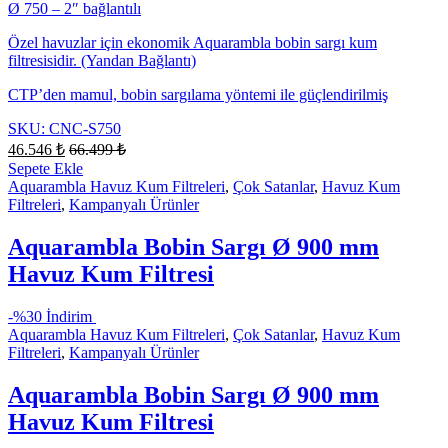
Ø 750 – 2″ bağlantılı
Özel havuzlar için ekonomik Aquarambla bobin sargı kum
filtresisidir. (Yandan Bağlantı)
CTP’den mamul, bobin sargılama yöntemi ile güçlendirilmiş
SKU: CNC-S750
46.546
₺
66.499
₺
Sepete Ekle
Aquarambla Havuz Kum Filtreleri
,
Çok Satanlar
,
Havuz Kum
Filtreleri
,
Kampanyalı Ürünler
Aquarambla Bobin Sargı Ø 900 mm
Havuz Kum Filtresi
-
%30 İndirim
Aquarambla Havuz Kum Filtreleri
,
Çok Satanlar
,
Havuz Kum
Filtreleri
,
Kampanyalı Ürünler
Aquarambla Bobin Sargı Ø 900 mm
Havuz Kum Filtresi