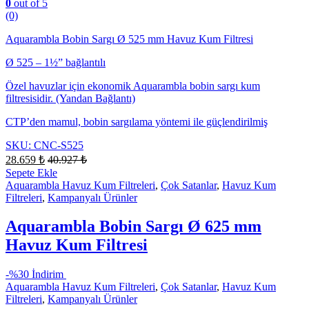
0
out of 5
(0)
Aquarambla Bobin Sargı Ø 525 mm Havuz Kum Filtresi
Ø 525 – 1½” bağlantılı
Özel havuzlar için ekonomik Aquarambla bobin sargı kum
filtresisidir. (Yandan Bağlantı)
CTP’den mamul, bobin sargılama yöntemi ile güçlendirilmiş
SKU: CNC-S525
28.659
₺
40.927
₺
Sepete Ekle
Aquarambla Havuz Kum Filtreleri
,
Çok Satanlar
,
Havuz Kum
Filtreleri
,
Kampanyalı Ürünler
Aquarambla Bobin Sargı Ø 625 mm
Havuz Kum Filtresi
-
%30 İndirim
Aquarambla Havuz Kum Filtreleri
,
Çok Satanlar
,
Havuz Kum
Filtreleri
,
Kampanyalı Ürünler