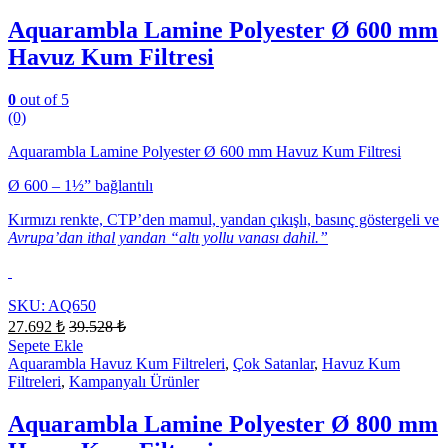
Aquarambla Lamine Polyester Ø 600 mm
Havuz Kum Filtresi
0
out of 5
(0)
Aquarambla Lamine Polyester Ø 600 mm Havuz Kum Filtresi
Ø 600 – 1½” bağlantılı
Kırmızı renkte, CTP’den mamul, yandan çıkışlı, basınç göstergeli ve
Avrupa’dan ithal yandan “altı yollu vanası dahil.”
SKU: AQ650
27.692
₺
39.528
₺
Sepete Ekle
Aquarambla Havuz Kum Filtreleri
,
Çok Satanlar
,
Havuz Kum
Filtreleri
,
Kampanyalı Ürünler
Aquarambla Lamine Polyester Ø 800 mm