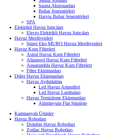
Sauna Sobaları
Sauna Aksesuarları
Buhar Jeneratörleri
Harvia Buhar Jeneratörleri
SPA
Elektrikli Havuz Isıtıcıları
Elecro Elektrikli Havuz Isıtıcıları
Havuz Merdivenleri
Süper Eko MURO Havuz Merdivenleri
Havuz Kum Filtreleri
Astral Havuz Kum Filtreleri
Atlaspool Havuz Kum Filtreleri
Aquarambla Havuz Kum Filtreleri
Filtre Ekipmanları
Diğer Havuz Ekipmanları
Havuz Aydınlatma
Led Havuz Ampulleri
Led Havuz Lambaları
Havuz Temizleme Ekipmanları
Alüminyum Flat Süpürge
Kampanyalı Ürünler
Havuz Robotları
Dolphin Havuz Robotları
Zodiac Havuz Robotları