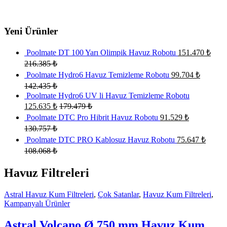
Yeni Ürünler
Poolmate DT 100 Yarı Olimpik Havuz Robotu
151.470
₺
216.385
₺
Poolmate Hydro6 Havuz Temizleme Robotu
99.704
₺
142.435
₺
Poolmate Hydro6 UV li Havuz Temizleme Robotu
125.635
₺
179.479
₺
Poolmate DTC Pro Hibrit Havuz Robotu
91.529
₺
130.757
₺
Poolmate DTC PRO Kablosuz Havuz Robotu
75.647
₺
108.068
₺
Havuz Filtreleri
Astral Havuz Kum Filtreleri
,
Çok Satanlar
,
Havuz Kum Filtreleri
,
Kampanyalı Ürünler
Astral Volcano Ø 750 mm Havuz Kum