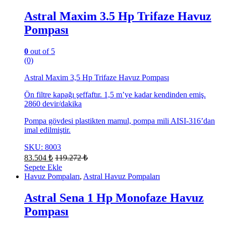
Astral Maxim 3.5 Hp Trifaze Havuz
Pompası
0
out of 5
(0)
Astral Maxim 3,5 Hp Trifaze Havuz Pompası
Ön filtre kapağı şeffaftır. 1,5 m’ye kadar kendinden emiş.
2860 devir/dakika
Pompa gövdesi plastikten mamul, pompa mili AISI-316’dan
imal edilmiştir.
SKU: 8003
83.504
₺
119.272
₺
Sepete Ekle
Havuz Pompaları
,
Astral Havuz Pompaları
Astral Sena 1 Hp Monofaze Havuz
Pompası