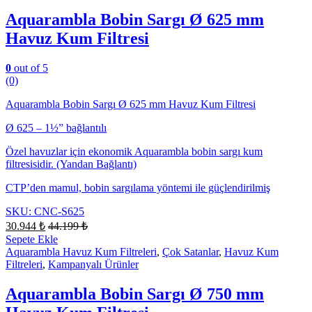
Aquarambla Bobin Sargı Ø 625 mm
Havuz Kum Filtresi
0
out of 5
(0)
Aquarambla Bobin Sargı Ø 625 mm Havuz Kum Filtresi
Ø 625 – 1½” bağlantılı
Özel havuzlar için ekonomik Aquarambla bobin sargı kum
filtresisidir. (Yandan Bağlantı)
CTP’den mamul, bobin sargılama yöntemi ile güçlendirilmiş
SKU: CNC-S625
30.944
₺
44.199
₺
Sepete Ekle
Aquarambla Havuz Kum Filtreleri
,
Çok Satanlar
,
Havuz Kum
Filtreleri
,
Kampanyalı Ürünler
Aquarambla Bobin Sargı Ø 750 mm