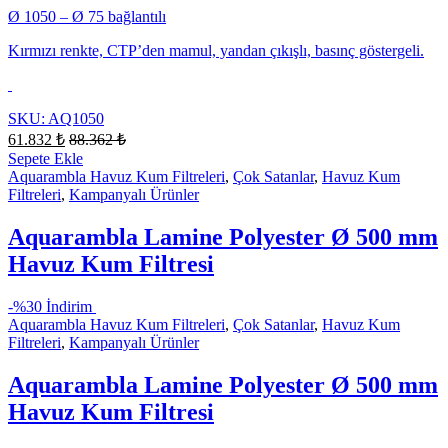
Ø 1050 – Ø 75 bağlantılı
Kırmızı renkte, CTP’den mamul, yandan çıkışlı, basınç göstergeli.
SKU: AQ1050
61.832
₺
88.362
₺
Sepete Ekle
Aquarambla Havuz Kum Filtreleri
,
Çok Satanlar
,
Havuz Kum
Filtreleri
,
Kampanyalı Ürünler
Aquarambla Lamine Polyester Ø 500 mm
Havuz Kum Filtresi
-
%30 İndirim
Aquarambla Havuz Kum Filtreleri
,
Çok Satanlar
,
Havuz Kum
Filtreleri
,
Kampanyalı Ürünler
Aquarambla Lamine Polyester Ø 500 mm
Havuz Kum Filtresi