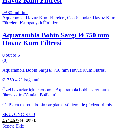
Havuz Kum Filtresi
-
%30 İndirim
Aquarambla Havuz Kum Filtreleri
,
Çok Satanlar
,
Havuz Kum
Filtreleri
,
Kampanyalı Ürünler
Aquarambla Bobin Sargı Ø 750 mm
Havuz Kum Filtresi
0
out of 5
(0)
Aquarambla Bobin Sargı Ø 750 mm Havuz Kum Filtresi
Ø 750 – 2″ bağlantılı
Özel havuzlar için ekonomik Aquarambla bobin sargı kum
filtresisidir. (Yandan Bağlantı)
CTP’den mamul, bobin sargılama yöntemi ile güçlendirilmiş
SKU: CNC-S750
46.546
₺
66.499
₺
Sepete Ekle