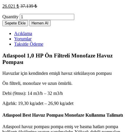
26.021
₺
37.139
₺
Quantity
Sepete Ekle
Hemen Al
Açıklama
Yorumlar
Taksitle Ödeme
Atlaspool 1,0 HP Ön Filtreli Monofaze Havuz
Pompası
Havuzlar için kendinden emişli havuz sirkülasyon pompası
Ön filtreli, monofaze ve uzun ömürlü.
Debi (9mss): 14 m3/h – 32 m3/h
Ağırlık: 19,30 kg/adet – 26,90 kg/adet
Atlaspool Best Havuz Pompası Monofaze Kullanma Talimatı
Atlaspool havuz pompası pompa emiş ve basma hatları pompa
bağlantı ölçülerine uygun yapılmalıdır. Yüksek debili pompaları