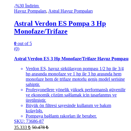
-
%30 İndirim
Havuz Pompaları
,
Astral Havuz Pompaları
Astral Verdon ES Pompa 3 Hp
Monofaze/Trifaze
0
out of 5
(0)
Astral Verdon ES 3 Hp Monofaze/Trifaze Havuz Pompası
Verdon ES, havuz sirkülasyon pompası 1/2 hp ile 3/4
hp arasında monofaze ve 1 hp ile 3 hp arasında hem
monofaze hem de trifaze motorlu geniş model serisine
sahiptir.
Profesyonellere yönelik yüksek performanslı güvenilir
ve ekonomik çözüm sağlamak için tasarlanmış ve
üretilmiştir.
Büyük ön filtresi sayesinde kullanım ve bakım
kolaylığı.
Pompaya bağlantı rakorları ile beraber.
SKU: 73686-87
35.333
₺
50.478
₺