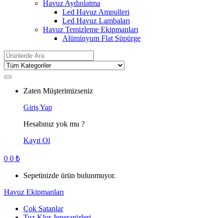
Havuz Aydınlatma
Led Havuz Ampulleri
Led Havuz Lambaları
Havuz Temizleme Ekipmanları
Alüminyum Flat Süpürge
Search
for:
Zaten Müşterimizseniz
Giriş Yap
Hesabınız yok mu ?
Kayıt Ol
0
0
₺
Sepetinizde ürün bulunmuyor.
Havuz Ekipmanları
Çok Satanlar
Tuz Klor Jenerarörleri