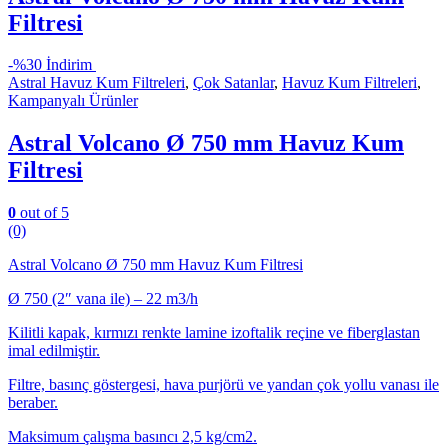
Filtresi
-
%30 İndirim
Astral Havuz Kum Filtreleri
,
Çok Satanlar
,
Havuz Kum Filtreleri
,
Kampanyalı Ürünler
Astral Volcano Ø 750 mm Havuz Kum
Filtresi
0
out of 5
(0)
Astral Volcano Ø 750 mm Havuz Kum Filtresi
Ø 750 (2″ vana ile) – 22 m3/h
Kilitli kapak, kırmızı renkte lamine izoftalik reçine ve fiberglastan
imal edilmiştir.
Filtre, basınç göstergesi, hava purjörü ve yandan çok yollu vanası ile
beraber.
Maksimum çalışma basıncı 2,5 kg/cm2.