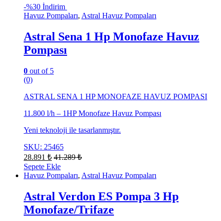
-
%30 İndirim
Havuz Pompaları
,
Astral Havuz Pompaları
Astral Sena 1 Hp Monofaze Havuz
Pompası
0
out of 5
(0)
ASTRAL SENA 1 HP MONOFAZE HAVUZ POMPASI
11.800 l/h – 1HP Monofaze Havuz Pompası
Yeni teknoloji ile tasarlanmıştır.
SKU: 25465
28.891
₺
41.289
₺
Sepete Ekle
Havuz Pompaları
,
Astral Havuz Pompaları
Astral Verdon ES Pompa 3 Hp
Monofaze/Trifaze