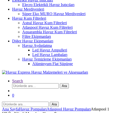
Elektrikli Havuz Isıtıcıları
Elecro Elektrikli Havuz Isıtıcıları
Havuz Merdivenleri
Süper Eko MURO Havuz Merdivenleri
Havuz Kum Filtreleri
Astral Havuz Kum Filtreleri
Atlaspool Havuz Kum Filtreleri
Aquarambla Havuz Kum Filtreleri
Filtre Ekipmanları
Diğer Havuz Ekipmanları
Havuz Aydınlatma
Led Havuz Ampulleri
Led Havuz Lambaları
Havuz Temizleme Ekipmanları
Alüminyum Flat Süpürge
Search
Ara:
Ara
0
Ara:
Ara
Ana Sayfa
Havuz Pompaları
Atlaspool Havuz Pompaları
Atlaspool 1