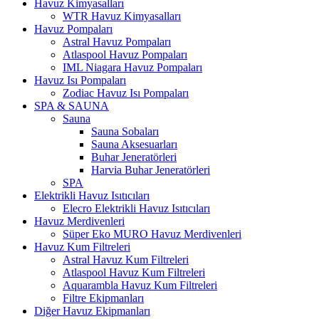
Havuz Kimyasalları
WTR Havuz Kimyasalları
Havuz Pompaları
Astral Havuz Pompaları
Atlaspool Havuz Pompaları
IML Niagara Havuz Pompaları
Havuz Isı Pompaları
Zodiac Havuz Isı Pompaları
SPA & SAUNA
Sauna
Sauna Sobaları
Sauna Aksesuarları
Buhar Jeneratörleri
Harvia Buhar Jeneratörleri
SPA
Elektrikli Havuz Isıtıcıları
Elecro Elektrikli Havuz Isıtıcıları
Havuz Merdivenleri
Süper Eko MURO Havuz Merdivenleri
Havuz Kum Filtreleri
Astral Havuz Kum Filtreleri
Atlaspool Havuz Kum Filtreleri
Aquarambla Havuz Kum Filtreleri
Filtre Ekipmanları
Diğer Havuz Ekipmanları