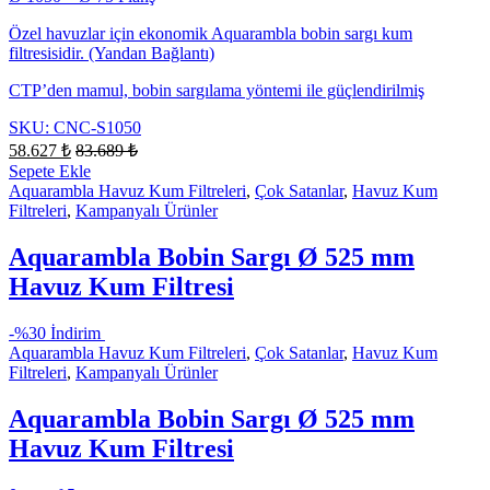
Özel havuzlar için ekonomik Aquarambla bobin sargı kum
filtresisidir. (Yandan Bağlantı)
CTP’den mamul, bobin sargılama yöntemi ile güçlendirilmiş
SKU: CNC-S1050
58.627
₺
83.689
₺
Sepete Ekle
Aquarambla Havuz Kum Filtreleri
,
Çok Satanlar
,
Havuz Kum
Filtreleri
,
Kampanyalı Ürünler
Aquarambla Bobin Sargı Ø 525 mm
Havuz Kum Filtresi
-
%30 İndirim
Aquarambla Havuz Kum Filtreleri
,
Çok Satanlar
,
Havuz Kum
Filtreleri
,
Kampanyalı Ürünler
Aquarambla Bobin Sargı Ø 525 mm
Havuz Kum Filtresi