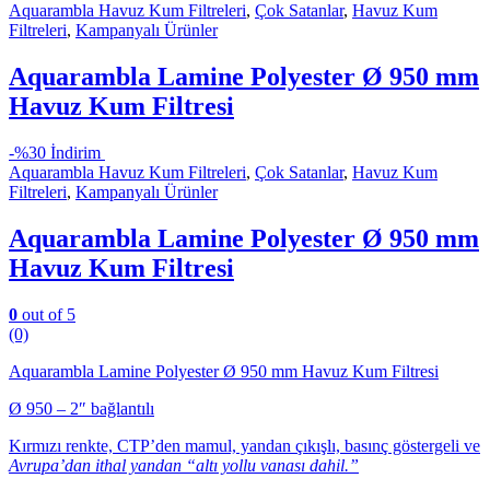
Aquarambla Havuz Kum Filtreleri
,
Çok Satanlar
,
Havuz Kum
Filtreleri
,
Kampanyalı Ürünler
Aquarambla Lamine Polyester Ø 950 mm
Havuz Kum Filtresi
-
%30 İndirim
Aquarambla Havuz Kum Filtreleri
,
Çok Satanlar
,
Havuz Kum
Filtreleri
,
Kampanyalı Ürünler
Aquarambla Lamine Polyester Ø 950 mm
Havuz Kum Filtresi
0
out of 5
(0)
Aquarambla Lamine Polyester Ø 950 mm Havuz Kum Filtresi
Ø 950 – 2″ bağlantılı
Kırmızı renkte, CTP’den mamul, yandan çıkışlı, basınç göstergeli ve
Avrupa’dan ithal yandan “altı yollu vanası dahil.”