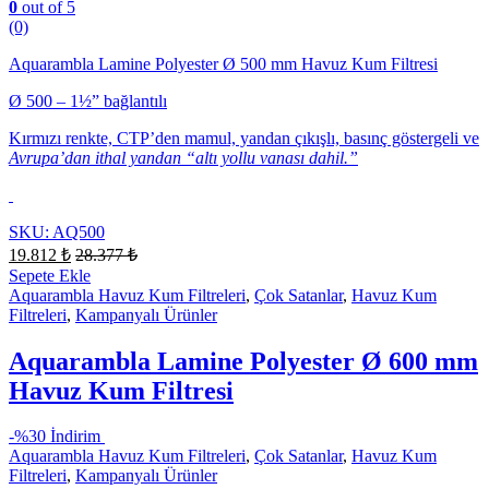
0
out of 5
(0)
Aquarambla Lamine Polyester Ø 500 mm Havuz Kum Filtresi
Ø 500 – 1½” bağlantılı
Kırmızı renkte, CTP’den mamul, yandan çıkışlı, basınç göstergeli ve
Avrupa’dan ithal yandan “altı yollu vanası dahil.”
SKU: AQ500
19.812
₺
28.377
₺
Sepete Ekle
Aquarambla Havuz Kum Filtreleri
,
Çok Satanlar
,
Havuz Kum
Filtreleri
,
Kampanyalı Ürünler
Aquarambla Lamine Polyester Ø 600 mm
Havuz Kum Filtresi
-
%30 İndirim
Aquarambla Havuz Kum Filtreleri
,
Çok Satanlar
,
Havuz Kum
Filtreleri
,
Kampanyalı Ürünler