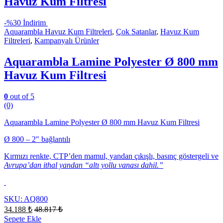
Havuz Kum Filtresi
-
%30 İndirim
Aquarambla Havuz Kum Filtreleri
,
Çok Satanlar
,
Havuz Kum
Filtreleri
,
Kampanyalı Ürünler
Aquarambla Lamine Polyester Ø 800 mm
Havuz Kum Filtresi
0
out of 5
(0)
Aquarambla Lamine Polyester Ø 800 mm Havuz Kum Filtresi
Ø 800 – 2″ bağlantılı
Kırmızı renkte, CTP’den mamul, yandan çıkışlı, basınç göstergeli ve
Avrupa’dan ithal yandan “altı yollu vanası dahil.”
SKU: AQ800
34.188
₺
48.817
₺
Sepete Ekle