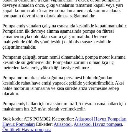
devreye almadan önce, çıkış vanalarını tamamen kapalı veya yarı
kapalı konuma alıp 5 saniye sonra tamamen açık konuma alarak
pompanın devrini tam olarak alması sağlanmalıdır.
Pompa emiş vanaları çalışma esnasında kesinlikle kapatılmamalıdır.
Pompaların ilk devreye alınma aşamasında pompa ön filtresi
tamamen suyla dolduktan sonra çalıştırılmalıdır. Deneme
mahiyetinde (dönüş yönü tesbiti) dahi olsa susuz kesinlikle
çalıştırılmamalıdır.
Pompanın çalıştığı ortam nemli olmamalıdır, pompa motor kısmına
kesinlikle su gelmemelidir. Pompalara zorunlu olmadıkça üç
metreden fazla emiş yüksekliği tavsiye edilmez.
Pompa motor arkasında soğutma pervanesi bulunduğundan
kesinlikle rahat hava emişi yapacak şekilde yerleştirilmelidir. Aksi
halde motorun ısınmasına ve kısa sürede arıza vermesine sebep
olacaktır.
Pompa emiş hatları için maksimum hız 1,5 m/sn. basma hatları için
maksimum hız 2,5 m/sn olarak verilmektedir.
Stok kodu:
ATS POM002
Kategoriler:
Atlaspool Havuz Pompaları
,
Havuz Pompaları
Etiketler:
Atlaspool
,
Atlaspool Havuz pompası
,
Ön filtreli Havuz pompası