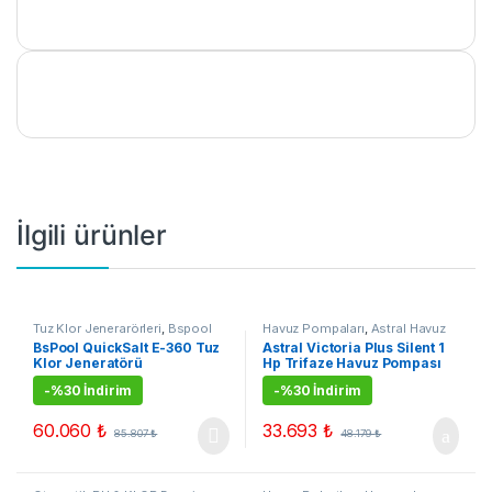
İlgili ürünler
Tuz Klor Jenerarörleri
,
Bspool
Havuz Pompaları
,
Astral Havuz
Tuz Klor Jeneratörleri
,
Çok
Pompaları
,
Çok Satanlar
,
BsPool QuickSalt E-360 Tuz
Astral Victoria Plus Silent 1
Satanlar
,
Kampanyalı Ürünler
Kampanyalı Ürünler
Klor Jeneratörü
Hp Trifaze Havuz Pompası
-
%30 İndirim
-
%30 İndirim
60.060
₺
33.693
₺
85.807
₺
48.179
₺