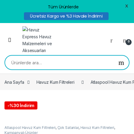
X
Tüm Ürünlerde
Ücretsiz Kargo ve %3 Havale İndirimi
Skip to navigation
Skip to content
0
Ara:
Ana Sayfa
Havuz Kum Filtreleri
Atlaspool Havuz Kum Fi
-
%30 İndirim
Atlaspool Havuz Kum Filtreleri
,
Çok Satanlar
,
Havuz Kum Filtreleri
,
Kampanyalı Ürünler