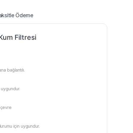
aksitle Ödeme
um Filtresi
na bağlantılı.
a uygundur.
e çevre
a durumu için uygundur.