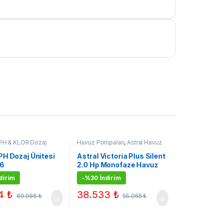
PH & KLOR Dozaj
Havuz Pompaları
,
Astral Havuz
,
Antech Otomatik
Pompaları
,
Çok Satanlar
,
aj Sistemi
,
Çok
Kampanyalı Ürünler
PH Dozaj Ünitesi
Astral Victoria Plus Silent
ampanyalı Ürünler
I6
2.0 Hp Monofaze Havuz
Pompası
dirim
-
%30 İndirim
94
₺
38.533
₺
69.986
₺
55.065
₺