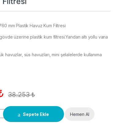
Filtresi
760 mm Plastik Havuz Kum Filtresi
övde üzerine plastik kum filtresi.Yandan altı yollu vana
k havuzlar, süs havuzları, mini şelalelerde kullanıma
₺
38.253
₺
Sepete Ekle
Hemen Al