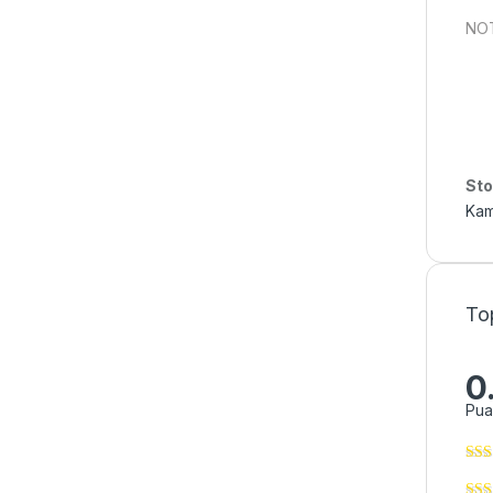
NOT:
Sto
Kam
To
0
Pua