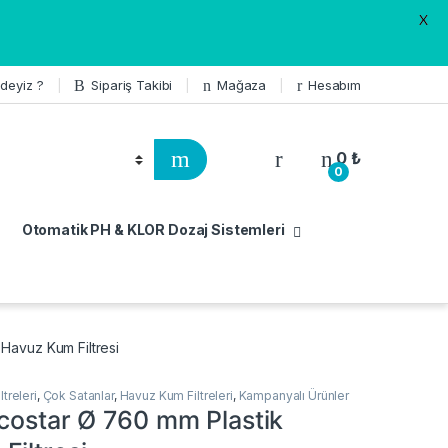
X
deyiz ?
Sipariş Takibi
Mağaza
Hesabım
0
₺
0
Otomatik PH & KLOR Dozaj Sistemleri
 Havuz Kum Filtresi
treleri
,
Çok Satanlar
,
Havuz Kum Filtreleri
,
Kampanyalı Ürünler
Ecostar Ø 760 mm Plastik