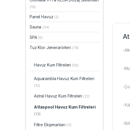
(19)
Panel Havuz
(2)
Sauna
(34)
At
SPA
(6)
Tuz Klor Jenerarörleri
(79)
-Alt
Havuz Kum Filtreleri
(56)
-Mon
Aquarambla Havuz Kum Filtreleri
(10)
-Ço
Astral Havuz Kum Filtreleri
(22)
-Yü
Atlaspool Havuz Kum Filtreleri
(13)
-Bir
Filtre Ekipmanları
(11)