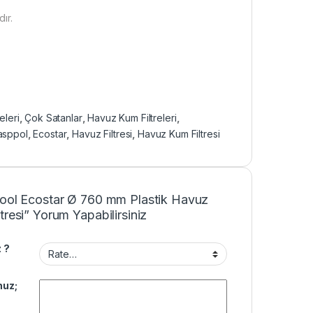
ır.
eleri
,
Çok Satanlar
,
Havuz Kum Filtreleri
,
asppol
,
Ecostar
,
Havuz Filtresi
,
Havuz Kum Filtresi
pool Ecostar Ø 760 mm Plastik Havuz
tresi” Yorum Yapabilirsiniz
 ?
uz;