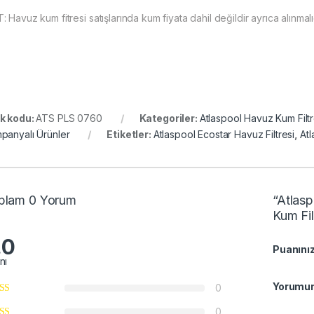
 Havuz kum fitresi satışlarında kum fiyata dahil değildir ayrıca alınmalıd
k kodu:
ATS PLS 0760
Kategoriler:
Atlaspool Havuz Kum Filtr
panyalı Ürünler
Etiketler:
Atlaspool Ecostar Havuz Filtresi
,
Atl
plam 0 Yorum
“Atlas
Kum Fil
.0
Puanınız
nı
Yorumun
0
0