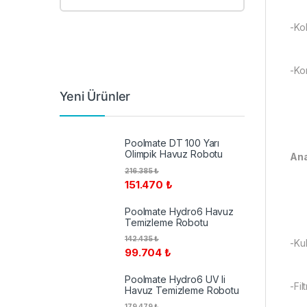
-Kol
-Ko
Yeni Ürünler
Poolmate DT 100 Yarı
Olimpik Havuz Robotu
Ana
216.385
₺
151.470
₺
Poolmate Hydro6 Havuz
Temizleme Robotu
142.435
₺
-Kul
99.704
₺
Poolmate Hydro6 UV li
-Fi
Havuz Temizleme Robotu
179.479
₺