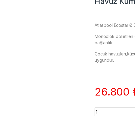
Havuz Kum 
Atlaspool Ecostar Ø 
Monoblok polietilen g
bağlantılı.
Çocuk havuzları,küçü
uygundur.
26.800
Quantity