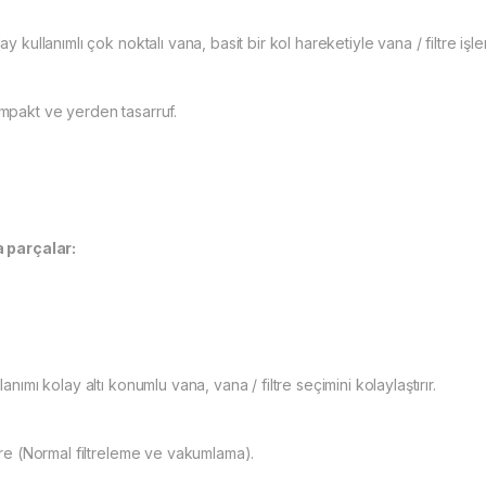
ay kullanımlı çok noktalı vana, basit bir kol hareketiyle vana / filtre iş
mpakt ve yerden tasarruf.
 parçalar:
lanımı kolay altı konumlu vana, vana / filtre seçimini kolaylaştırır.
ltre (Normal filtreleme ve vakumlama).