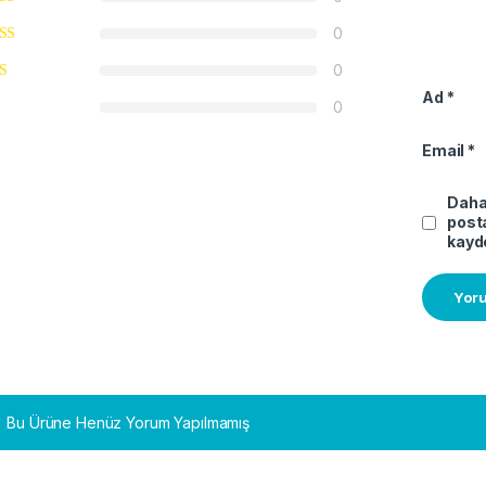
0
0
Ad
*
0
Email
*
Daha 
posta
kayde
Bu Ürüne Henüz Yorum Yapılmamış