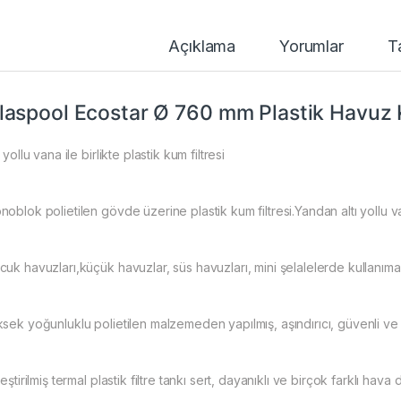
Açıklama
Yorumlar
T
laspool Ecostar Ø 760 mm Plastik Havuz K
ı yollu vana ile birlikte plastik kum filtresi
oblok polietilen gövde üzerine plastik kum filtresi.Yandan altı yollu va
cuk havuzları,küçük havuzlar, süs havuzları, mini şelalelerde kullanım
ksek yoğunluklu polietilen malzemeden yapılmış, aşındırıcı, güvenli v
leştirilmiş termal plastik filtre tankı sert, dayanıklı ve birçok farklı hav