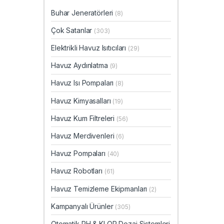
Buhar Jeneratörleri
(8)
Çok Satanlar
(303)
Elektrikli Havuz Isıtıcıları
(29)
Havuz Aydınlatma
(9)
Havuz Isı Pompaları
(8)
Havuz Kimyasalları
(19)
Havuz Kum Filtreleri
(56)
Havuz Merdivenleri
(6)
Havuz Pompaları
(40)
Havuz Robotları
(61)
Havuz Temizleme Ekipmanları
(2)
Kampanyalı Ürünler
(305)
Otomatik PH & KLOR Dozaj Sistemleri