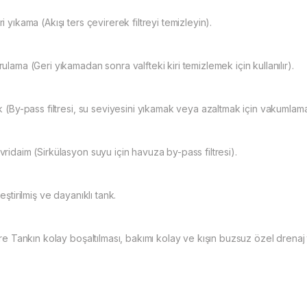
i yıkama (Akışı ters çevirerek filtreyi temizleyin).
ulama (Geri yıkamadan sonra valfteki kiri temizlemek için kullanılır).
k (By-pass filtresi, su seviyesini yıkamak veya azaltmak için vakumlama i
vridaim (Sirkülasyon suyu için havuza by-pass filtresi).
leştirilmiş ve dayanıklı tank.
tre Tankın kolay boşaltılması, bakımı kolay ve kışın buzsuz özel drenaj 