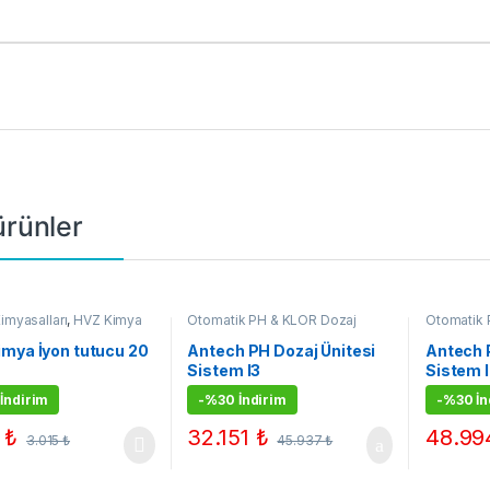
 ürünler
imyasalları
,
HVZ Kimya
Otomatik PH & KLOR Dozaj
Otomatik 
imyasalları
,
Çok Satanlar
,
Sistemleri
,
Antech Otomatik
Sistemleri
alı Ürünler
Havuz Dozaj Sistemi
,
Çok
Havuz Doz
mya İyon tutucu 20
Antech PH Dozaj Ünitesi
Antech 
Satanlar
,
Kampanyalı Ürünler
Satanlar
,
K
Sistem I3
Sistem 
İndirim
-
%30 İndirim
-
%30 İn
3
₺
32.151
₺
48.9
3.015
₺
45.937
₺