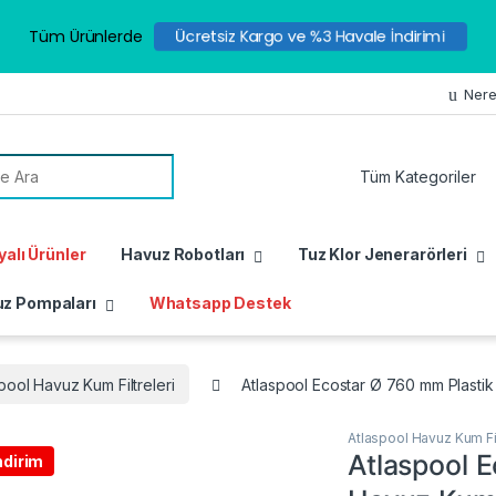
Tüm Ürünlerde
Ücretsiz Kargo ve %3 Havale İndirimi
Nere
or:
alı Ürünler
Havuz Robotları
Tuz Klor Jenerarörleri
z Pompaları
Whatsapp Destek
pool Havuz Kum Filtreleri
Atlaspool Ecostar Ø 760 mm Plastik
Atlaspool Havuz Kum Fil
Atlaspool 
ndirim