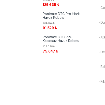
125.635
₺
-Ger
Poolmate DTC Pro Hibrit
Havuz Robotu
-Dur
130.757
₺
91.529
₺
Poolmate DTC PRO
-Atı
Kablosuz Havuz Robotu
108.068
₺
75.647
₺
-De
-Bir
-Fil