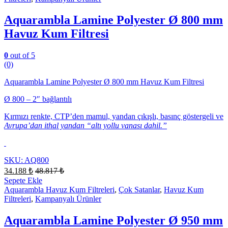
Aquarambla Lamine Polyester Ø 800 mm
Havuz Kum Filtresi
0
out of 5
(0)
Aquarambla Lamine Polyester Ø 800 mm Havuz Kum Filtresi
Ø 800 – 2″ bağlantılı
Kırmızı renkte, CTP’den mamul, yandan çıkışlı, basınç göstergeli ve
Avrupa’dan ithal yandan “altı yollu vanası dahil.”
SKU: AQ800
34.188
₺
48.817
₺
Sepete Ekle
Aquarambla Havuz Kum Filtreleri
,
Çok Satanlar
,
Havuz Kum
Filtreleri
,
Kampanyalı Ürünler
Aquarambla Lamine Polyester Ø 950 mm