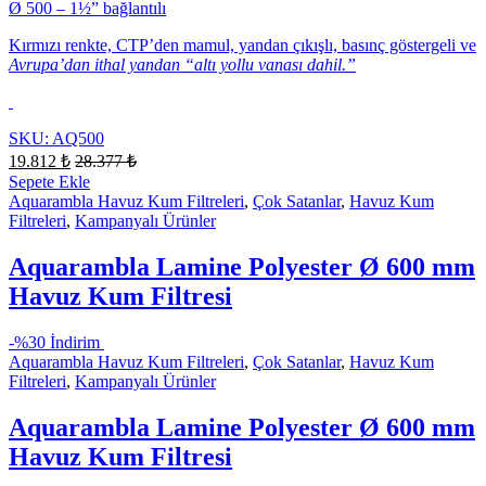
Ø 500 – 1½” bağlantılı
Kırmızı renkte, CTP’den mamul, yandan çıkışlı, basınç göstergeli ve
Avrupa’dan ithal yandan “altı yollu vanası dahil.”
SKU: AQ500
19.812
₺
28.377
₺
Sepete Ekle
Aquarambla Havuz Kum Filtreleri
,
Çok Satanlar
,
Havuz Kum
Filtreleri
,
Kampanyalı Ürünler
Aquarambla Lamine Polyester Ø 600 mm
Havuz Kum Filtresi
-
%30 İndirim
Aquarambla Havuz Kum Filtreleri
,
Çok Satanlar
,
Havuz Kum
Filtreleri
,
Kampanyalı Ürünler
Aquarambla Lamine Polyester Ø 600 mm
Havuz Kum Filtresi