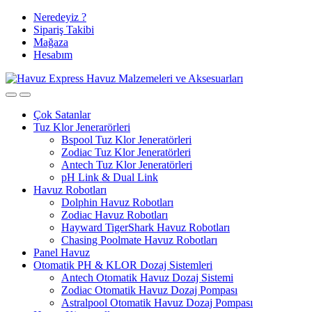
Tüm Ürünlerde
Skip
Skip
Neredeyiz ?
to
to
Sipariş Takibi
Ücretsiz Kargo ve %3 Havale İndirimi
navigation
content
Mağaza
Hesabım
Çok Satanlar
Tuz Klor Jenerarörleri
Bspool Tuz Klor Jeneratörleri
Zodiac Tuz Klor Jeneratörleri
Antech Tuz Klor Jeneratörleri
pH Link & Dual Link
Havuz Robotları
Dolphin Havuz Robotları
Zodiac Havuz Robotları
Hayward TigerShark Havuz Robotları
Chasing Poolmate Havuz Robotları
Panel Havuz
Otomatik PH & KLOR Dozaj Sistemleri
Antech Otomatik Havuz Dozaj Sistemi
Zodiac Otomatik Havuz Dozaj Pompası
Astralpool Otomatik Havuz Dozaj Pompası