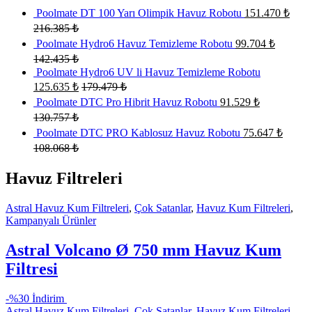
Poolmate DT 100 Yarı Olimpik Havuz Robotu
151.470
₺
216.385
₺
Poolmate Hydro6 Havuz Temizleme Robotu
99.704
₺
142.435
₺
Poolmate Hydro6 UV li Havuz Temizleme Robotu
125.635
₺
179.479
₺
Poolmate DTC Pro Hibrit Havuz Robotu
91.529
₺
130.757
₺
Poolmate DTC PRO Kablosuz Havuz Robotu
75.647
₺
108.068
₺
Havuz Filtreleri
Astral Havuz Kum Filtreleri
,
Çok Satanlar
,
Havuz Kum Filtreleri
,
Kampanyalı Ürünler
Astral Volcano Ø 750 mm Havuz Kum
Filtresi
-
%30 İndirim
Astral Havuz Kum Filtreleri
,
Çok Satanlar
,
Havuz Kum Filtreleri
,