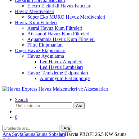
Elektrikli Havuz Isıtıcıları
Elecro Elektrikli Havuz Isıtıcıları
Havuz Merdivenleri
Süper Eko MURO Havuz Merdivenleri
Havuz Kum Filtreleri
Astral Havuz Kum Filtreleri
Atlaspool Havuz Kum Filtreleri
Aquarambla Havuz Kum Filtreleri
Filtre Ekipmanları
Diğer Havuz Ekipmanları
Havuz Aydınlatma
Led Havuz Ampulleri
Led Havuz Lambaları
Havuz Temizleme Ekipmanları
Alüminyum Flat Süpürge
Search
Ara:
Ara
0
Ara:
Ara
Ana Sayfa
Sauna
Sauna Sobaları
Harvia PROFI 26.5 KW Sauna