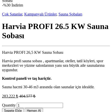
Sobası
-
%30 İndirim
Çok Satanlar
,
Kampanyalı Ürünler
,
Sauna Sobaları
Harvia PROFI 26.5 KW Sauna
Sobası
Harvia PROFI 26,5 KW Sauna Sobası
Harvia profi sauna sobası , apartmanlar, oteller, tatil köyleri, spor
merkezleri ve yüzme salonlarının yanı sıra büyük aile saunalarına
uygundur.
Kontrol paneli ve taş hariçtir.
Sauna hacmi 30-46 m3 arasında olan saunalar için idealdir.
283.222
₺
404.577
₺
Quantity
Sepete Ekle
Hemen Al