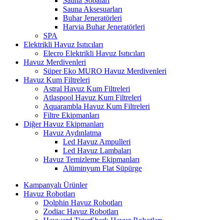
Sauna Sobaları
Sauna Aksesuarları
Buhar Jeneratörleri
Harvia Buhar Jeneratörleri
SPA
Elektrikli Havuz Isıtıcıları
Elecro Elektrikli Havuz Isıtıcıları
Havuz Merdivenleri
Süper Eko MURO Havuz Merdivenleri
Havuz Kum Filtreleri
Astral Havuz Kum Filtreleri
Atlaspool Havuz Kum Filtreleri
Aquarambla Havuz Kum Filtreleri
Filtre Ekipmanları
Diğer Havuz Ekipmanları
Havuz Aydınlatma
Led Havuz Ampulleri
Led Havuz Lambaları
Havuz Temizleme Ekipmanları
Alüminyum Flat Süpürge
Kampanyalı Ürünler
Havuz Robotları
Dolphin Havuz Robotları
Zodiac Havuz Robotları