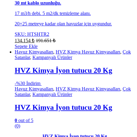
30 mt kablo uzunluğu.
17 m3/h debi. 5 m2/dk temizleme alanı.
20×25 metreye kadar olan havuzlar için uygundur.
SKU: HTSHTR2
134.154
₺
191.651
₺
Sepete Ekle
Havuz Kimyasalları
,
HVZ Kimya Havuz Kimyasalları
,
Çok
Satanlar
,
Kampanyalı Ürünler
HVZ Kimya İyon tutucu 20 Kg
-
%30 İndirim
Havuz Kimyasalları
,
HVZ Kimya Havuz Kimyasalları
,
Çok
Satanlar
,
Kampanyalı Ürünler
HVZ Kimya İyon tutucu 20 Kg
0
out of 5
(0)
HVZ Kimya İyon tutucu 20 Kg