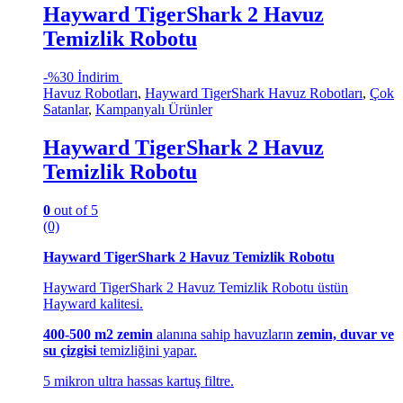
Hayward TigerShark 2 Havuz
Temizlik Robotu
-
%30 İndirim
Havuz Robotları
,
Hayward TigerShark Havuz Robotları
,
Çok
Satanlar
,
Kampanyalı Ürünler
Hayward TigerShark 2 Havuz
Temizlik Robotu
0
out of 5
(0)
Hayward TigerShark 2 Havuz Temizlik Robotu
Hayward TigerShark 2 Havuz Temizlik Robotu üstün
Hayward kalitesi.
400-500 m2 zemin
alanına sahip havuzların
zemin, duvar ve
su çizgisi
temizliğini yapar.
5 mikron ultra hassas kartuş filtre.