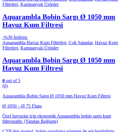
Filtreleri
,
Kampanyalı Ürünler
Aquarambla Bobin Sargı Ø 1050 mm
Havuz Kum Filtresi
-
%30 İndirim
Aquarambla Havuz Kum Filtreleri
,
Çok Satanlar
,
Havuz Kum
Filtreleri
,
Kampanyalı Ürünler
Aquarambla Bobin Sargı Ø 1050 mm
Havuz Kum Filtresi
0
out of 5
(0)
Aquarambla Bobin Sargı Ø 1050 mm Havuz Kum Filtresi
Ø 1050 – Ø 75 Flanş
Özel havuzlar için ekonomik Aquarambla bobin sargı kum
filtresisidir. (Yandan Bağlantı)
CTP’den mamul, bobin sargılama yöntemi ile güçlendirilmiş