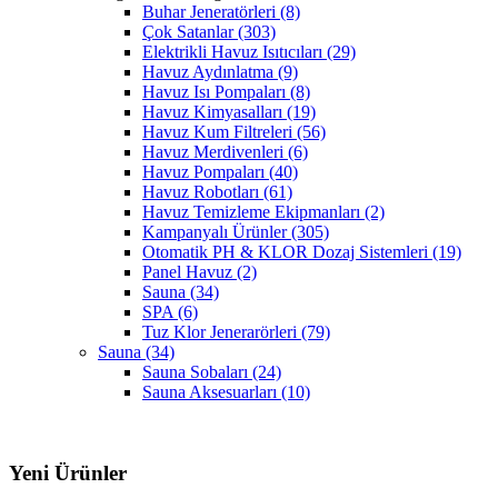
Buhar Jeneratörleri
(8)
Çok Satanlar
(303)
Elektrikli Havuz Isıtıcıları
(29)
Havuz Aydınlatma
(9)
Havuz Isı Pompaları
(8)
Havuz Kimyasalları
(19)
Havuz Kum Filtreleri
(56)
Havuz Merdivenleri
(6)
Havuz Pompaları
(40)
Havuz Robotları
(61)
Havuz Temizleme Ekipmanları
(2)
Kampanyalı Ürünler
(305)
Otomatik PH & KLOR Dozaj Sistemleri
(19)
Panel Havuz
(2)
Sauna
(34)
SPA
(6)
Tuz Klor Jenerarörleri
(79)
Sauna
(34)
Sauna Sobaları
(24)
Sauna Aksesuarları
(10)
Yeni Ürünler