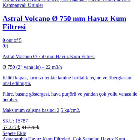
Kampanyalı Ürünler
Astral Volcano Ø 750 mm Havuz Kum
Filtresi
0
out of 5
(0)
Astral Volcano Ø 750 mm Havuz Kum Filtresi
Ø 750 (2″ vana ile) – 22 m3/h
Kilitli kapak, kırmızı renkte lamine izoftalik reçine ve fiberglastan
imal edilmiştir.
Filtre, basınç göstergesi, hava purjörü ve yandan çok yollu vanası ile
beraber.
Maksimum çalışma basıncı 2,5 kg/cm2.
SKU: 15787
57.225
₺
81.726
₺
Sepete Ekle
Aquarambla Havuz Kum Filtreleri
,
Çok Satanlar
,
Havuz Kum