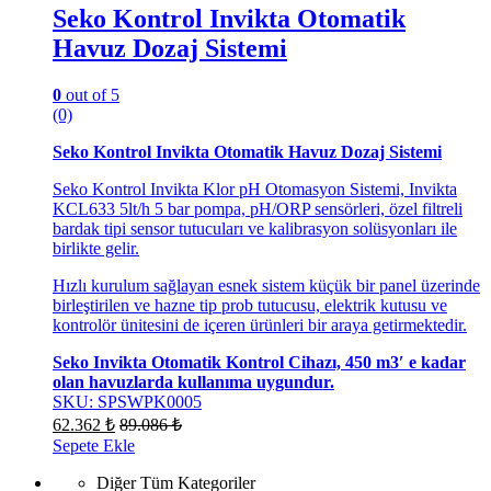
Seko Kontrol Invikta Otomatik
Havuz Dozaj Sistemi
0
out of 5
(0)
Seko Kontrol Invikta Otomatik Havuz Dozaj Sistemi
Seko Kontrol Invikta Klor pH Otomasyon Sistemi, Invikta
KCL633 5lt/h 5 bar pompa, pH/ORP sensörleri, özel filtreli
bardak tipi sensor tutucuları ve kalibrasyon solüsyonları ile
birlikte gelir.
Hızlı kurulum sağlayan esnek sistem küçük bir panel üzerinde
birleştirilen ve hazne tip prob tutucusu, elektrik kutusu ve
kontrolör ünitesini de içeren ürünleri bir araya getirmektedir.
Seko Invikta Otomatik Kontrol Cihazı, 450 m3′ e kadar
olan havuzlarda kullanıma uygundur.
SKU: SPSWPK0005
62.362
₺
89.086
₺
Sepete Ekle
Diğer Tüm Kategoriler