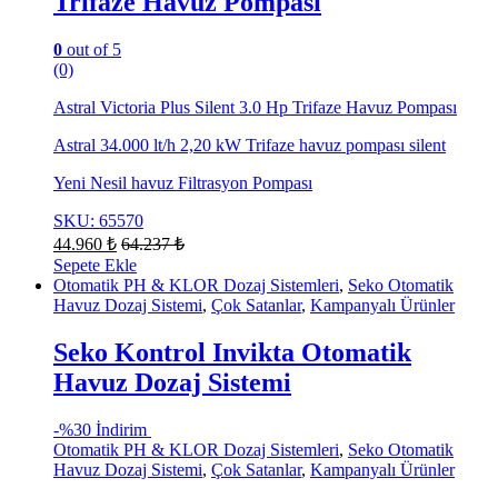
Trifaze Havuz Pompası
0
out of 5
(0)
Astral Victoria Plus Silent 3.0 Hp Trifaze Havuz Pompası
Astral 34.000 lt/h 2,20 kW Trifaze havuz pompası silent
Yeni Nesil havuz Filtrasyon Pompası
SKU: 65570
44.960
₺
64.237
₺
Sepete Ekle
Otomatik PH & KLOR Dozaj Sistemleri
,
Seko Otomatik
Havuz Dozaj Sistemi
,
Çok Satanlar
,
Kampanyalı Ürünler
Seko Kontrol Invikta Otomatik
Havuz Dozaj Sistemi
-
%30 İndirim
Otomatik PH & KLOR Dozaj Sistemleri
,
Seko Otomatik
Havuz Dozaj Sistemi
,
Çok Satanlar
,
Kampanyalı Ürünler