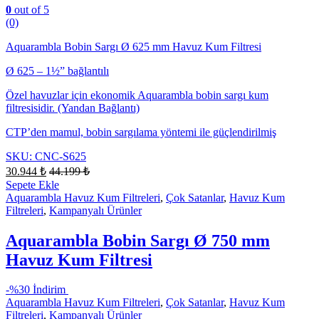
0
out of 5
(0)
Aquarambla Bobin Sargı Ø 625 mm Havuz Kum Filtresi
Ø 625 – 1½” bağlantılı
Özel havuzlar için ekonomik Aquarambla bobin sargı kum
filtresisidir. (Yandan Bağlantı)
CTP’den mamul, bobin sargılama yöntemi ile güçlendirilmiş
SKU: CNC-S625
30.944
₺
44.199
₺
Sepete Ekle
Aquarambla Havuz Kum Filtreleri
,
Çok Satanlar
,
Havuz Kum
Filtreleri
,
Kampanyalı Ürünler
Aquarambla Bobin Sargı Ø 750 mm
Havuz Kum Filtresi
-
%30 İndirim
Aquarambla Havuz Kum Filtreleri
,
Çok Satanlar
,
Havuz Kum
Filtreleri
,
Kampanyalı Ürünler