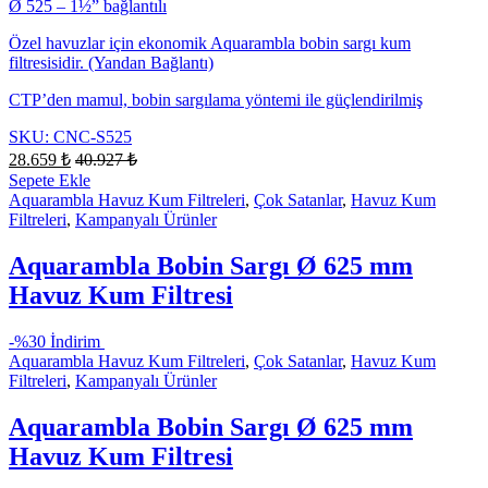
Ø 525 – 1½” bağlantılı
Özel havuzlar için ekonomik Aquarambla bobin sargı kum
filtresisidir. (Yandan Bağlantı)
CTP’den mamul, bobin sargılama yöntemi ile güçlendirilmiş
SKU: CNC-S525
28.659
₺
40.927
₺
Sepete Ekle
Aquarambla Havuz Kum Filtreleri
,
Çok Satanlar
,
Havuz Kum
Filtreleri
,
Kampanyalı Ürünler
Aquarambla Bobin Sargı Ø 625 mm
Havuz Kum Filtresi
-
%30 İndirim
Aquarambla Havuz Kum Filtreleri
,
Çok Satanlar
,
Havuz Kum
Filtreleri
,
Kampanyalı Ürünler
Aquarambla Bobin Sargı Ø 625 mm
Havuz Kum Filtresi