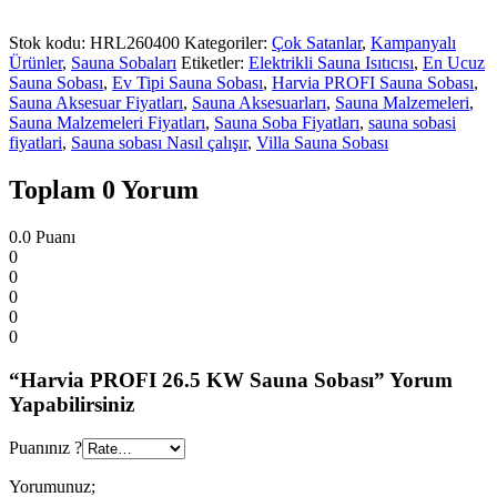
Stok kodu:
HRL260400
Kategoriler:
Çok Satanlar
,
Kampanyalı
Ürünler
,
Sauna Sobaları
Etiketler:
Elektrikli Sauna Isıtıcısı
,
En Ucuz
Sauna Sobası
,
Ev Tipi Sauna Sobası
,
Harvia PROFI Sauna Sobası
,
Sauna Aksesuar Fiyatları
,
Sauna Aksesuarları
,
Sauna Malzemeleri
,
Sauna Malzemeleri Fiyatları
,
Sauna Soba Fiyatları
,
sauna sobasi
fiyatlari
,
Sauna sobası Nasıl çalışır
,
Villa Sauna Sobası
Toplam 0 Yorum
0.0
Puanı
0
0
0
0
0
“Harvia PROFI 26.5 KW Sauna Sobası” Yorum
Yapabilirsiniz
Puanınız ?
Yorumunuz;