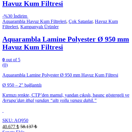
Havuz Kum Filtresi
-
%30 İndirim
Aquarambla Havuz Kum Filtreleri
,
Çok Satanlar
,
Havuz Kum
Filtreleri
,
Kampanyalı Ürünler
Aquarambla Lamine Polyester Ø 950 mm
Havuz Kum Filtresi
0
out of 5
(0)
Aquarambla Lamine Polyester Ø 950 mm Havuz Kum Filtresi
Ø 950 – 2″ bağlantılı
Kırmızı renkte, CTP’den mamul, yandan çıkışlı, basınç göstergeli ve
Avrupa’dan ithal yandan “altı yollu vanası dahil.”
SKU: AQ950
40.677
₺
58.137
₺