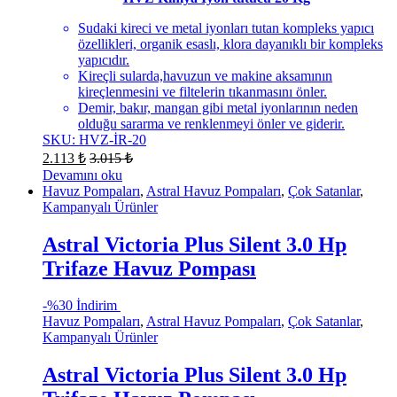
Sudaki kireci ve metal iyonları tutan kompleks yapıcı
özellikleri, organik esaslı, klora dayanıklı bir kompleks
yapıcıdır.
Kireçli sularda,havuzun ve makine aksamının
kireçlenmesini ve filtelerin tıkanmasını önler.
Demir, bakır, mangan gibi metal iyonlarının neden
olduğu sararma ve renklenmeyi önler ve giderir.
SKU: HVZ-İR-20
2.113
₺
3.015
₺
Devamını oku
Havuz Pompaları
,
Astral Havuz Pompaları
,
Çok Satanlar
,
Kampanyalı Ürünler
Astral Victoria Plus Silent 3.0 Hp
Trifaze Havuz Pompası
-
%30 İndirim
Havuz Pompaları
,
Astral Havuz Pompaları
,
Çok Satanlar
,
Kampanyalı Ürünler
Astral Victoria Plus Silent 3.0 Hp