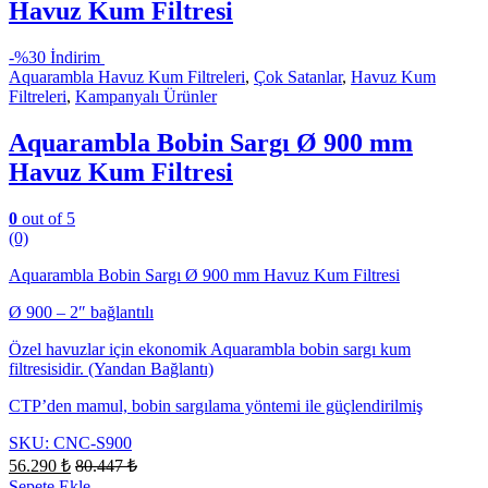
Havuz Kum Filtresi
-
%30 İndirim
Aquarambla Havuz Kum Filtreleri
,
Çok Satanlar
,
Havuz Kum
Filtreleri
,
Kampanyalı Ürünler
Aquarambla Bobin Sargı Ø 900 mm
Havuz Kum Filtresi
0
out of 5
(0)
Aquarambla Bobin Sargı Ø 900 mm Havuz Kum Filtresi
Ø 900 – 2″ bağlantılı
Özel havuzlar için ekonomik Aquarambla bobin sargı kum
filtresisidir. (Yandan Bağlantı)
CTP’den mamul, bobin sargılama yöntemi ile güçlendirilmiş
SKU: CNC-S900
56.290
₺
80.447
₺
Sepete Ekle