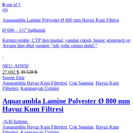
0
out of 5
(0)
Aquarambla Lamine Polyester Ø 600 mm Havuz Kum Filtresi
Ø 600 – 1½” bağlantılı
Kırmızı renkte, CTP’den mamul, yandan çıkışlı, basınç göstergeli ve
Avrupa’dan ithal yandan “altı yollu vanası dahil.”
SKU: AQ650
27.692
₺
39.528
₺
Sepete Ekle
Aquarambla Havuz Kum Filtreleri
,
Çok Satanlar
,
Havuz Kum
Filtreleri
,
Kampanyalı Ürünler
Aquarambla Lamine Polyester Ø 800 mm
Havuz Kum Filtresi
-
%30 İndirim
Aquarambla Havuz Kum Filtreleri
,
Çok Satanlar
,
Havuz Kum
Filtreleri
,
Kampanyalı Ürünler