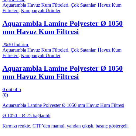
Aquarambla Havuz Kum Filtreleri
,
Çok Satanlar
,
Havuz Kum
Filtreleri
,
Kampanyalı Ürünler
Aquarambla Lamine Polyester Ø 1050
mm Havuz Kum Filtresi
-
%30 İndirim
Aquarambla Havuz Kum Filtreleri
,
Çok Satanlar
,
Havuz Kum
Filtreleri
,
Kampanyalı Ürünler
Aquarambla Lamine Polyester Ø 1050
mm Havuz Kum Filtresi
0
out of 5
(0)
Aquarambla Lamine Polyester Ø 1050 mm Havuz Kum Filtresi
Ø 1050 – Ø 75 bağlantılı
Kırmızı renkte, CTP’den mamul, yandan çıkışlı, basınç göstergeli.