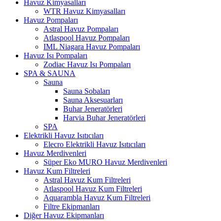
Havuz Kimyasalları
WTR Havuz Kimyasalları
Havuz Pompaları
Astral Havuz Pompaları
Atlaspool Havuz Pompaları
IML Niagara Havuz Pompaları
Havuz Isı Pompaları
Zodiac Havuz Isı Pompaları
SPA & SAUNA
Sauna
Sauna Sobaları
Sauna Aksesuarları
Buhar Jeneratörleri
Harvia Buhar Jeneratörleri
SPA
Elektrikli Havuz Isıtıcıları
Elecro Elektrikli Havuz Isıtıcıları
Havuz Merdivenleri
Süper Eko MURO Havuz Merdivenleri
Havuz Kum Filtreleri
Astral Havuz Kum Filtreleri
Atlaspool Havuz Kum Filtreleri
Aquarambla Havuz Kum Filtreleri
Filtre Ekipmanları
Diğer Havuz Ekipmanları