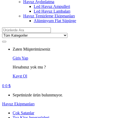
Havuz Aydınlatma
Led Havuz Ampulleri
Led Havuz Lambaları
Havuz Temizleme Ekipmanları
Alüminyum Flat Süpürge
Search
for:
Zaten Müşterimizseniz
Giriş Yap
Hesabınız yok mu ?
Kayıt Ol
0
0
₺
Sepetinizde ürün bulunmuyor.
Havuz Ekipmanları
Çok Satanlar
Tuz Klor Jenerarörleri