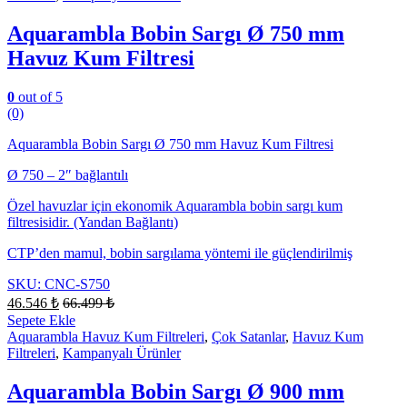
Aquarambla Bobin Sargı Ø 750 mm
Havuz Kum Filtresi
0
out of 5
(0)
Aquarambla Bobin Sargı Ø 750 mm Havuz Kum Filtresi
Ø 750 – 2″ bağlantılı
Özel havuzlar için ekonomik Aquarambla bobin sargı kum
filtresisidir. (Yandan Bağlantı)
CTP’den mamul, bobin sargılama yöntemi ile güçlendirilmiş
SKU: CNC-S750
46.546
₺
66.499
₺
Sepete Ekle
Aquarambla Havuz Kum Filtreleri
,
Çok Satanlar
,
Havuz Kum
Filtreleri
,
Kampanyalı Ürünler
Aquarambla Bobin Sargı Ø 900 mm