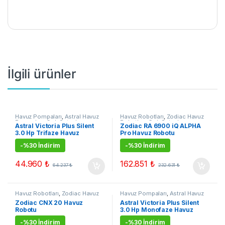
İlgili ürünler
Havuz Pompaları
,
Astral Havuz
Havuz Robotları
,
Zodiac Havuz
Pompaları
,
Çok Satanlar
,
Robotları
,
Çok Satanlar
,
Astral Victoria Plus Silent
Zodiac RA 6900 iQ ALPHA
Kampanyalı Ürünler
Kampanyalı Ürünler
3.0 Hp Trifaze Havuz
Pro Havuz Robotu
Pompası
-
%30 İndirim
-
%30 İndirim
44.960
₺
162.851
₺
64.237
₺
232.631
₺
Havuz Robotları
,
Zodiac Havuz
Havuz Pompaları
,
Astral Havuz
Robotları
,
Çok Satanlar
,
Pompaları
,
Çok Satanlar
,
Zodiac CNX 20 Havuz
Astral Victoria Plus Silent
Kampanyalı Ürünler
Kampanyalı Ürünler
Robotu
3.0 Hp Monofaze Havuz
Pompası
-
%30 İndirim
-
%30 İndirim