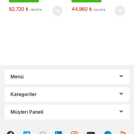
82.720
₺
44.960
₺
118.177
₺
64.237
₺
Menü
Kategoriler
Müşteri Paneli