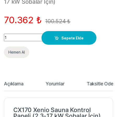
17 kW Sobalar İçin)
70.362
₺
100.524
₺
Quantity
Sepete Ekle
Hemen Al
Açıklama
Yorumlar
Taksitle Öde
CX170 Xenio Sauna Kontrol
Paneli (2,3-17 kW Sobalar İçin)