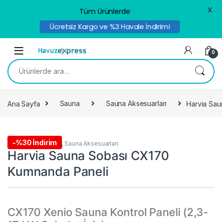
X
Tüm Ürünlerde
Ücretsiz Kargo ve %3 Havale İndirimi
Skip to navigation
Skip to content
0
Ara:
Ana Sayfa
Sauna
Sauna Aksesuarları
Harvia Sau
-
%30 İndirim
Kampanyalı Ürünler
,
Sauna Aksesuarları
Harvia Sauna Sobası CX170
Kumnanda Paneli
CX170 Xenio Sauna Kontrol Paneli (2,3-