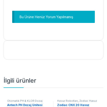
Bu Ürüne Henüz Yorum Yapılmamış
İlgili ürünler
Otomatik PH & KLOR Dozaj
Havuz Robotları
,
Zodiac Havuz
Sistemleri
,
Antech Otomatik
Robotları
,
Çok Satanlar
,
Antech PH Dozaj Ünitesi
Zodiac CNX 20 Havuz
Havuz Dozaj Sistemi
,
Çok
Kampanyalı Ürünler