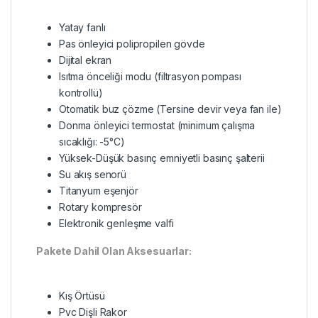
Yatay fanlı
Pas önleyici polipropilen gövde
Dijital ekran
Isıtma önceliği modu (filtrasyon pompası
kontrollü)
Otomatik buz çözme (Tersine devir veya fan ile)
Donma önleyici termostat (minimum çalışma
sıcaklığı: -5°C)
Yüksek-Düşük basınç emniyetli basınç şalterii
Su akış senorü
Titanyum eşenjör
Rotary kompresör
Elektronik genleşme valfi
Pakete Dahil Olan Aksesuarlar:
Kış Örtüsü
Pvc Dişli Rakor