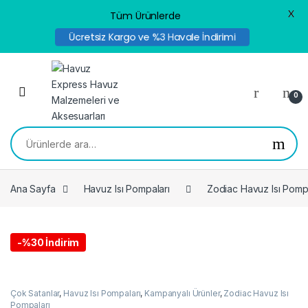
X
Tüm Ürünlerde
Ücretsiz Kargo ve %3 Havale İndirimi
Skip to navigation
Skip to content
0
Ara:
Ana Sayfa
Havuz Isı Pompaları
Zodiac Havuz Isı Pomp
-
%30 İndirim
Çok Satanlar
,
Havuz Isı Pompaları
,
Kampanyalı Ürünler
,
Zodiac Havuz Isı
Pompaları