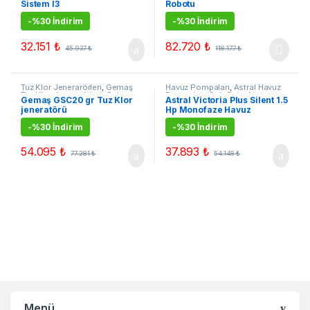
Sistem I3
Robotu
Satanlar
,
Kampanyalı Ürünler
-
%30 İndirim
-
%30 İndirim
32.151
₺
82.720
₺
45.937
₺
118.177
₺
Tuz Klor Jenerarörleri
,
Gemaş
Havuz Pompaları
,
Astral Havuz
Tuz Klor Jeneratörleri
,
Çok
Pompaları
,
Çok Satanlar
,
Gemaş GSC20 gr Tuz Klor
Astral Victoria Plus Silent 1.5
Satanlar
,
Kampanyalı Ürünler
Kampanyalı Ürünler
jeneratörü
Hp Monofaze Havuz
Pompası
-
%30 İndirim
-
%30 İndirim
54.095
₺
37.893
₺
77.281
₺
54.148
₺
Menü