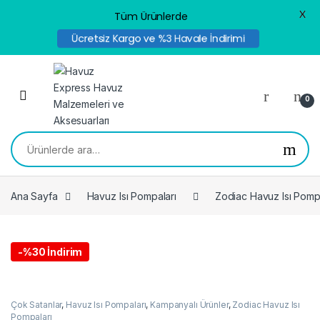
X
Tüm Ürünlerde
Ücretsiz Kargo ve %3 Havale İndirimi
Skip to navigation
Skip to content
0
Ara:
Ana Sayfa
Havuz Isı Pompaları
Zodiac Havuz Isı Pomp
-
%30 İndirim
Çok Satanlar
,
Havuz Isı Pompaları
,
Kampanyalı Ürünler
,
Zodiac Havuz Isı
Pompaları