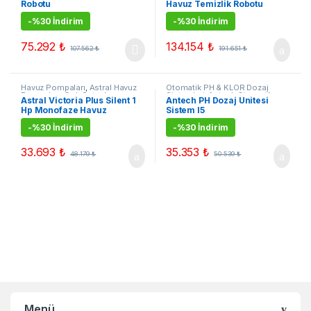
Robotu
Havuz Temizlik Robotu
-
%30 İndirim
-
%30 İndirim
75.292
₺
134.154
₺
107.562
₺
191.651
₺
Havuz Pompaları
,
Astral Havuz
Otomatik PH & KLOR Dozaj
Pompaları
,
Çok Satanlar
,
Sistemleri
,
Antech Otomatik
Astral Victoria Plus Silent 1
Antech PH Dozaj Ünitesi
Kampanyalı Ürünler
Havuz Dozaj Sistemi
,
Çok
Hp Monofaze Havuz
Sistem I5
Satanlar
,
Kampanyalı Ürünler
Pompası
-
%30 İndirim
-
%30 İndirim
33.693
₺
35.353
₺
48.179
₺
50.539
₺
Menü