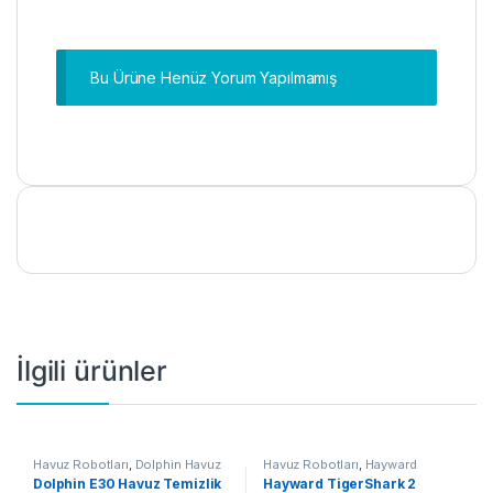
Bu Ürüne Henüz Yorum Yapılmamış
İlgili ürünler
Havuz Robotları
,
Dolphin Havuz
Havuz Robotları
,
Hayward
Robotları
,
Çok Satanlar
,
TigerShark Havuz Robotları
,
Çok
Dolphin E30 Havuz Temizlik
Hayward TigerShark 2
Kampanyalı Ürünler
Satanlar
,
Kampanyalı Ürünler