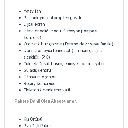
Yatay fanlı
Pas önleyici polipropilen gövde
Dijital ekran
Isıtma önceliği modu (filtrasyon pompası
kontrollü)
Otomatik buz çözme (Tersine devir veya fan ile)
Donma önleyici termostat (minimum çalışma
sıcaklığı: -5°C)
Yüksek-Düşük basınç emniyetli basınç şalterii
Su akış senorü
Titanyum eşenjör
Rotary kompresör
Elektronik genleşme valfi
Pakete Dahil Olan Aksesuarlar:
Kış Örtüsü
Pvc Dişli Rakor