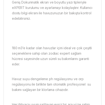
Geniş Dokunmatik ekran ve boyutlu yazı tipleriyle
eXPERT kurulumu ve ayarlamayı kolaylaştırır. Kullanıcı
dostu bilgi ekranı ile havuzunuzun bir bakışta kontrol
edebilirsiniz.
180 m3’e kadar olan havuzlar içini ideal ve çok çeşitli
seçeneklere sahip olan zodiac expert sağlam
hücresi sayesinde uzun süreli su bakımlarını garanti
eder.
Havuz suyu dengeleme ph regülasyonu ve orp
regülasyonu ile birlikte tam otomatik profesyonel su
bakımı sağlayan bir klorlama cihazıdır.
Her ihtiyaca uyum sağlayan eşsiz bir ara yüze sahip