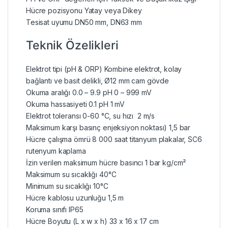
Hücre pozisyonu Yatay veya Dikey
Tesisat uyumu DN50 mm, DN63 mm
Teknik Özelikleri
Elektrot tipi (pH & ORP) Kombine elektrot, kolay
bağlantı ve basit delikli, Ø12 mm cam gövde
Okuma aralığı 0.0 – 9.9 pH 0 – 999 mV
Okuma hassasiyeti 0.1 pH 1 mV
Elektrot toleransı 0-60 °C, su hızı 2 m/s
Maksimum karşı basınç enjeksiyon noktası) 1,5 bar
Hücre çalışma ömrü 8 000 saat titanyum plakalar, SC6
rutenyum kaplama
İzin verilen maksimum hücre basıncı 1 bar kg/cm²
Maksimum su sıcaklığı 40°C
Minimum su sıcaklığı 10°C
Hücre kablosu uzunluğu 1,5 m
Koruma sınıfı IP65
Hücre Boyutu (L x w x h) 33 x 16 x 17 cm