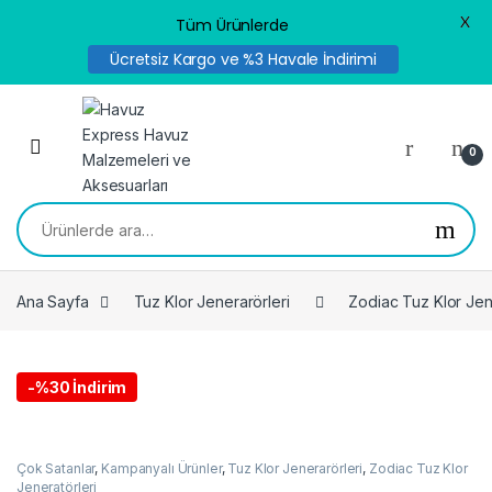
X
Tüm Ürünlerde
Ücretsiz Kargo ve %3 Havale İndirimi
Skip to navigation
Skip to content
0
Ara:
Ana Sayfa
Tuz Klor Jenerarörleri
Zodiac Tuz Klor Jen
-
%30 İndirim
Çok Satanlar
,
Kampanyalı Ürünler
,
Tuz Klor Jenerarörleri
,
Zodiac Tuz Klor
Jeneratörleri