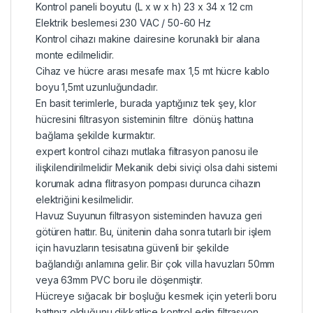
Kontrol paneli boyutu (L x w x h) 23 x 34 x 12 cm
Elektrik beslemesi 230 VAC / 50-60 Hz
Kontrol cihazı makine dairesine korunaklı bir alana
monte edilmelidir.
Cihaz ve hücre arası mesafe max 1,5 mt hücre kablo
boyu 1,5mt uzunluğundadır.
En basit terimlerle, burada yaptığınız tek şey, klor
hücresini filtrasyon sisteminin filtre dönüş hattına
bağlama şekilde kurmaktır.
expert kontrol cihazı mutlaka filtrasyon panosu ile
ilişkilendirilmelidir Mekanik debi siviçi olsa dahi sistemi
korumak adına flitrasyon pompası durunca cihazın
elektriğini kesilmelidir.
Havuz Suyunun filtrasyon sisteminden havuza geri
götüren hattır. Bu, ünitenin daha sonra tutarlı bir işlem
için havuzların tesisatına güvenli bir şekilde
bağlandığı anlamına gelir. Bir çok villa havuzları 50mm
veya 63mm PVC boru ile döşenmiştir.
Hücreye sığacak bir boşluğu kesmek için yeterli boru
hattınız olduğunu dikkatlice kontrol edin filtrasyon