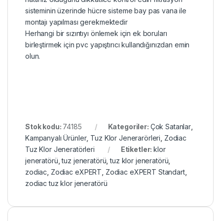
sisteminin üzerinde hücre sisteme bay pas vana ile
montajı yapılması gerekmektedir
Herhangi bir sızıntıyı önlemek için ek boruları
birleştirmek için pvc yapıştırıcı kullandığınızdan emin
olun.
Stok kodu:
74185
Kategoriler:
Çok Satanlar
,
Kampanyalı Ürünler
,
Tuz Klor Jenerarörleri
,
Zodiac
Tuz Klor Jeneratörleri
Etiketler:
klor
jeneratörü
,
tuz jeneratörü
,
tuz klor jeneratörü
,
zodiac
,
Zodiac eXPERT
,
Zodiac eXPERT Standart
,
zodiac tuz klor jeneratörü