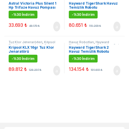
Pompaları
,
Çok Satanlar
,
TigerShark Havuz Robotları
,
Çok
Astral Victoria Plus Silent 1
Hayward TigerShark Havuz
Kampanyalı Ürünler
Satanlar
,
Kampanyalı Ürünler
Hp Trifaze Havuz Pompası
Temizlik Robotu
-
%30 İndirim
-
%30 İndirim
33.693
₺
80.651
₺
48.179
₺
115.209
₺
Tuz Klor Jenerarörleri
,
Kripsol
Havuz Robotları
,
Hayward
Tuz Klor Jeneratörleri
,
Çok
TigerShark Havuz Robotları
,
Çok
Kripsol KLX 16gr Tuz Klor
Hayward TigerShark 2
Satanlar
,
Kampanyalı Ürünler
Satanlar
,
Kampanyalı Ürünler
Jenaratörü
Havuz Temizlik Robotu
-
%30 İndirim
-
%30 İndirim
89.812
₺
134.154
₺
128.297
₺
191.651
₺