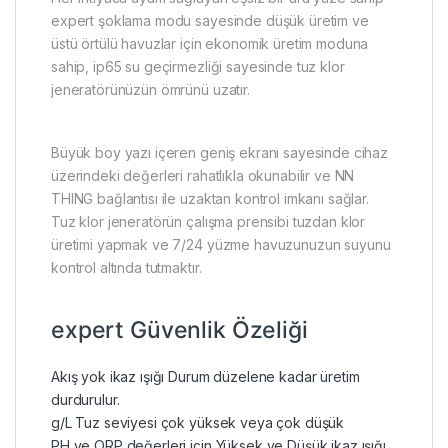
expert şoklama modu sayesinde düşük üretim ve
üstü örtülü havuzlar için ekonomik üretim moduna
sahip, ip65 su geçirmezliği sayesinde tuz klor
jeneratörünüzün ömrünü uzatır.
Büyük boy yazı içeren geniş ekranı sayesinde cihaz
üzerindeki değerleri rahatlıkla okunabilir ve NN
THING bağlantısı ile uzaktan kontrol imkanı sağlar.
Tuz klor jeneratörün çalışma prensibi tuzdan klor
üretimi yapmak ve 7/24 yüzme havuzunuzun suyunu
kontrol altında tutmaktır.
expert Güvenlik Özeliği
Akış yok ikaz ışığı Durum düzelene kadar üretim
durdurulur.
g/L Tuz seviyesi çok yüksek veya çok düşük
PH ve ORP değerleri için Yüksek ve Düşük ikaz ışığı