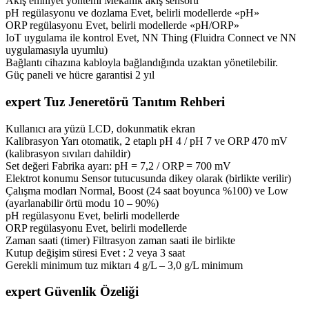
Akış emniyet yöntemi Mekanik akış sensörü
pH regülasyonu ve dozlama Evet, belirli modellerde «pH»
ORP regülasyonu Evet, belirli modellerde «pH/ORP»
IoT uygulama ile kontrol Evet, NN Thing (Fluidra Connect ve NN
uygulamasıyla uyumlu)
Bağlantı cihazına kabloyla bağlandığında uzaktan yönetilebilir.
Güç paneli ve hücre garantisi 2 yıl
expert Tuz Jeneretörü Tanıtım Rehberi
Kullanıcı ara yüzü LCD, dokunmatik ekran
Kalibrasyon Yarı otomatik, 2 etaplı pH 4 / pH 7 ve ORP 470 mV
(kalibrasyon sıvıları dahildir)
Set değeri Fabrika ayarı: pH = 7,2 / ORP = 700 mV
Elektrot konumu Sensor tutucusunda dikey olarak (birlikte verilir)
Çalışma modları Normal, Boost (24 saat boyunca %100) ve Low
(ayarlanabilir örtü modu 10 – 90%)
pH regülasyonu Evet, belirli modellerde
ORP regülasyonu Evet, belirli modellerde
Zaman saati (timer) Filtrasyon zaman saati ile birlikte
Kutup değişim süresi Evet : 2 veya 3 saat
Gerekli minimum tuz miktarı 4 g/L – 3,0 g/L minimum
expert Güvenlik Özeliği