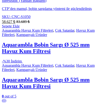
filtresisidir. (Yandan Bağlantı)
CTP’den mamul, bobin sargılama yöntemi ile güçlendirilmiş
SKU: CNC-S1050
58.627
₺
83.689
₺
Sepete Ekle
Aquarambla Havuz Kum Filtreleri
,
Çok Satanlar
,
Havuz Kum
Filtreleri
,
Kampanyalı Ürünler
Aquarambla Bobin Sargı Ø 525 mm
Havuz Kum Filtresi
-
%30 İndirim
Aquarambla Havuz Kum Filtreleri
,
Çok Satanlar
,
Havuz Kum
Filtreleri
,
Kampanyalı Ürünler
Aquarambla Bobin Sargı Ø 525 mm
Havuz Kum Filtresi
0
out of 5
(0)