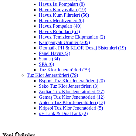
Havuz Isı Pompaları
(8)
Havuz Kimyasalları
(19)
Havuz Kum Filtreleri
(56)
Havuz Merdivenleri
(6)
Havuz Pompaları
(40)
Havuz Robotları
(61)
Havuz Temizleme Ekipmanları
(2)
Kampanyalı Ürünler
(305)
Otomatik PH & KLOR Dozaj Sistemleri
(19)
Panel Havuz
(2)
Sauna
(34)
SPA
(6)
Tuz Klor Jenerarörleri
(79)
Tuz Klor Jenerarörleri
(79)
Bspool Tuz Klor Jeneratörleri
(20)
Seko Tuz Klor Jeneratörleri
(3)
Zodiac Tuz Klor Jeneratörleri
(27)
Gemaş Tuz Klor Jeneratörleri
(12)
Antech Tuz Klor Jeneratörleri
(12)
Kripsol Tuz Klor Jeneratörleri
(5)
pH Link & Dual Link
(2)
Yeni Ürünler