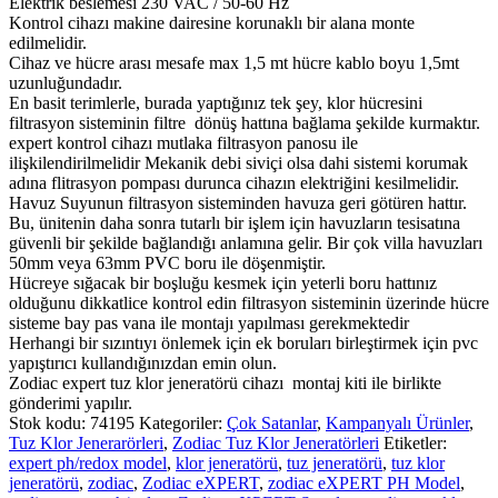
Elektrik beslemesi 230 VAC / 50-60 Hz
Kontrol cihazı makine dairesine korunaklı bir alana monte
edilmelidir.
Cihaz ve hücre arası mesafe max 1,5 mt hücre kablo boyu 1,5mt
uzunluğundadır.
En basit terimlerle, burada yaptığınız tek şey, klor hücresini
filtrasyon sisteminin filtre dönüş hattına bağlama şekilde kurmaktır.
expert kontrol cihazı mutlaka filtrasyon panosu ile
ilişkilendirilmelidir Mekanik debi siviçi olsa dahi sistemi korumak
adına flitrasyon pompası durunca cihazın elektriğini kesilmelidir.
Havuz Suyunun filtrasyon sisteminden havuza geri götüren hattır.
Bu, ünitenin daha sonra tutarlı bir işlem için havuzların tesisatına
güvenli bir şekilde bağlandığı anlamına gelir. Bir çok villa havuzları
50mm veya 63mm PVC boru ile döşenmiştir.
Hücreye sığacak bir boşluğu kesmek için yeterli boru hattınız
olduğunu dikkatlice kontrol edin filtrasyon sisteminin üzerinde hücre
sisteme bay pas vana ile montajı yapılması gerekmektedir
Herhangi bir sızıntıyı önlemek için ek boruları birleştirmek için pvc
yapıştırıcı kullandığınızdan emin olun.
Zodiac expert tuz klor jeneratörü cihazı montaj kiti ile birlikte
gönderimi yapılır.
Stok kodu:
74195
Kategoriler:
Çok Satanlar
,
Kampanyalı Ürünler
,
Tuz Klor Jenerarörleri
,
Zodiac Tuz Klor Jeneratörleri
Etiketler:
expert ph/redox model
,
klor jeneratörü
,
tuz jeneratörü
,
tuz klor
jeneratörü
,
zodiac
,
Zodiac eXPERT
,
zodiac eXPERT PH Model
,