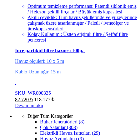
Optimum temizleme performansı: Patentli siklonik emiş
/ Helezon şekilli fırçalar / Büyük emiş kapasitesi
Akıllı çeviklik: Tüm havuz şekillerinde ve yüzeylerinde
çalışmak üzere tasarlanmıştır / Paletli / ivmeölçer ve
jiroskop sensörleri
Kolay Kullanım : Üstten erişimli filtre / Şeffaf filtre
penceresi
İnce partikül filtre haznesi 100μ,
Havuz ölçüleri: 10 x 5 m
Kablo Uzunluğu: 15 m
SKU: WR000335
82.720
₺
118.177
₺
Devamını oku
Diğer Tüm Kategoriler
Buhar Jeneratörleri
(8)
Çok Satanlar
(303)
Elektrikli Havuz Isıtıcıları
(29)
Havuz Aydınlatma
(9)