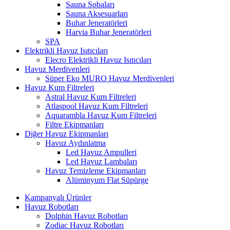
Sauna Sobaları
Sauna Aksesuarları
Buhar Jeneratörleri
Harvia Buhar Jeneratörleri
SPA
Elektrikli Havuz Isıtıcıları
Elecro Elektrikli Havuz Isıtıcıları
Havuz Merdivenleri
Süper Eko MURO Havuz Merdivenleri
Havuz Kum Filtreleri
Astral Havuz Kum Filtreleri
Atlaspool Havuz Kum Filtreleri
Aquarambla Havuz Kum Filtreleri
Filtre Ekipmanları
Diğer Havuz Ekipmanları
Havuz Aydınlatma
Led Havuz Ampulleri
Led Havuz Lambaları
Havuz Temizleme Ekipmanları
Alüminyum Flat Süpürge
Kampanyalı Ürünler
Havuz Robotları
Dolphin Havuz Robotları
Zodiac Havuz Robotları