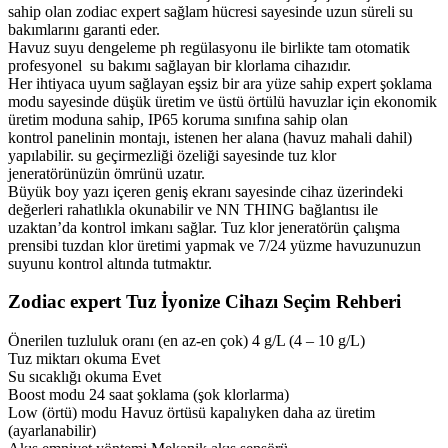
sahip olan zodiac expert sağlam hücresi sayesinde uzun süreli su
bakımlarını garanti eder.
Havuz suyu dengeleme ph regülasyonu ile birlikte tam otomatik
profesyonel su bakımı sağlayan bir klorlama cihazıdır.
Her ihtiyaca uyum sağlayan eşsiz bir ara yüze sahip expert şoklama
modu sayesinde düşük üretim ve üstü örtülü havuzlar için ekonomik
üretim moduna sahip, IP65 koruma sınıfına sahip olan
kontrol panelinin montajı, istenen her alana (havuz mahali dahil)
yapılabilir. su geçirmezliği özeliği sayesinde tuz klor
jeneratörünüzün ömrünü uzatır.
Büyük boy yazı içeren geniş ekranı sayesinde cihaz üzerindeki
değerleri rahatlıkla okunabilir ve NN THING bağlantısı ile
uzaktan’da kontrol imkanı sağlar. Tuz klor jeneratörün çalışma
prensibi tuzdan klor üretimi yapmak ve 7/24 yüzme havuzunuzun
suyunu kontrol altında tutmaktır.
Zodiac expert Tuz İyonize Cihazı Seçim Rehberi
Önerilen tuzluluk oranı (en az-en çok) 4 g/L (4 – 10 g/L)
Tuz miktarı okuma Evet
Su sıcaklığı okuma Evet
Boost modu 24 saat şoklama (şok klorlarma)
Low (örtü) modu Havuz örtüsü kapalıyken daha az üretim
(ayarlanabilir)