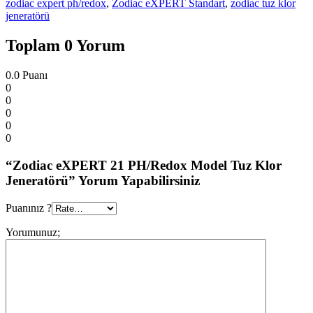
zodiac expert ph/redox
,
Zodiac eXPERT Standart
,
zodiac tuz klor
jeneratörü
Toplam 0 Yorum
0.0
Puanı
0
0
0
0
0
“Zodiac eXPERT 21 PH/Redox Model Tuz Klor
Jeneratörü” Yorum Yapabilirsiniz
Puanınız ?
Yorumunuz;