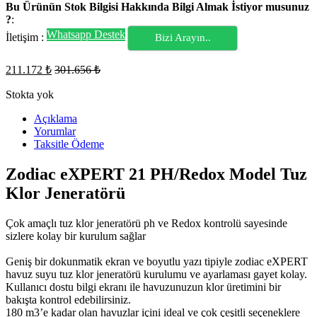
Bu Ürünün Stok Bilgisi Hakkında Bilgi Almak İstiyor musunuz
?
:
Whatsapp Destek
İletişim :
Bizi Arayın..
211.172
₺
301.656
₺
Stokta yok
Açıklama
Yorumlar
Taksitle Ödeme
Zodiac eXPERT 21 PH/Redox Model Tuz
Klor Jeneratörü
Çok amaçlı tuz klor jeneratörü ph ve Redox kontrolü sayesinde
sizlere kolay bir kurulum sağlar
Geniş bir dokunmatik ekran ve boyutlu yazı tipiyle zodiac eXPERT
havuz suyu tuz klor jeneratörü kurulumu ve ayarlaması gayet kolay.
Kullanıcı dostu bilgi ekranı ile havuzunuzun klor üretimini bir
bakışta kontrol edebilirsiniz.
180 m3’e kadar olan havuzlar içini ideal ve çok çeşitli seçeneklere