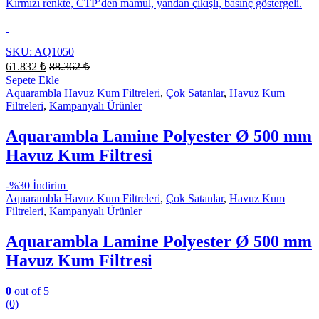
Kırmızı renkte, CTP’den mamul, yandan çıkışlı, basınç göstergeli.
SKU: AQ1050
61.832
₺
88.362
₺
Sepete Ekle
Aquarambla Havuz Kum Filtreleri
,
Çok Satanlar
,
Havuz Kum
Filtreleri
,
Kampanyalı Ürünler
Aquarambla Lamine Polyester Ø 500 mm
Havuz Kum Filtresi
-
%30 İndirim
Aquarambla Havuz Kum Filtreleri
,
Çok Satanlar
,
Havuz Kum
Filtreleri
,
Kampanyalı Ürünler
Aquarambla Lamine Polyester Ø 500 mm
Havuz Kum Filtresi
0
out of 5
(0)