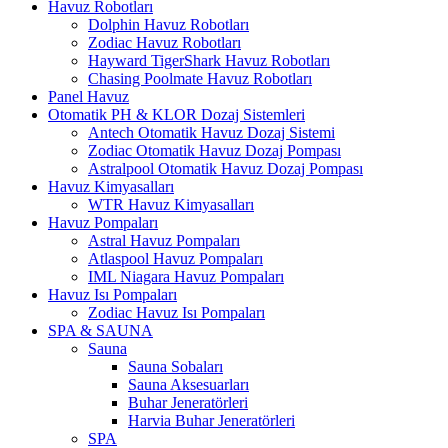
Havuz Robotları
Dolphin Havuz Robotları
Zodiac Havuz Robotları
Hayward TigerShark Havuz Robotları
Chasing Poolmate Havuz Robotları
Panel Havuz
Otomatik PH & KLOR Dozaj Sistemleri
Antech Otomatik Havuz Dozaj Sistemi
Zodiac Otomatik Havuz Dozaj Pompası
Astralpool Otomatik Havuz Dozaj Pompası
Havuz Kimyasalları
WTR Havuz Kimyasalları
Havuz Pompaları
Astral Havuz Pompaları
Atlaspool Havuz Pompaları
IML Niagara Havuz Pompaları
Havuz Isı Pompaları
Zodiac Havuz Isı Pompaları
SPA & SAUNA
Sauna
Sauna Sobaları
Sauna Aksesuarları
Buhar Jeneratörleri
Harvia Buhar Jeneratörleri
SPA