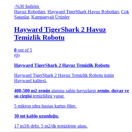
-
%30 İndirim
Havuz Robotları
,
Hayward TigerShark Havuz Robotları
,
Çok
Satanlar
,
Kampanyalı Ürünler
Hayward TigerShark 2 Havuz
Temizlik Robotu
0
out of 5
(0)
Hayward TigerShark 2 Havuz Temizlik Robotu
Hayward TigerShark 2 Havuz Temizlik Robotu üstün
Hayward kalitesi.
400-500 m2 zemin
alanına sahip havuzların
zemin, duvar ve
su çizgisi
temizliğini yapar.
5 mikron ultra hassas kartuş filtre.
30 mt kablo uzunluğu.
17 m3/h debi. 5 m2/dk temizleme alanı.