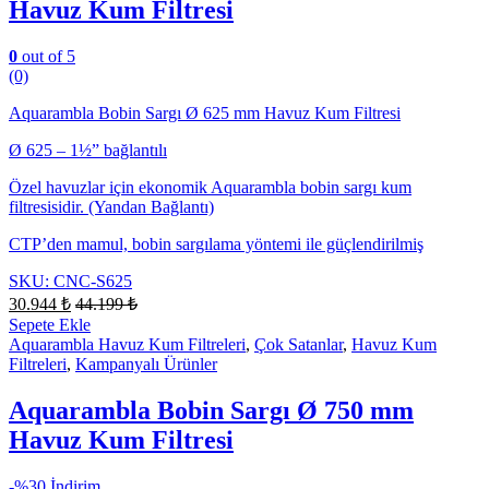
Havuz Kum Filtresi
0
out of 5
(0)
Aquarambla Bobin Sargı Ø 625 mm Havuz Kum Filtresi
Ø 625 – 1½” bağlantılı
Özel havuzlar için ekonomik Aquarambla bobin sargı kum
filtresisidir. (Yandan Bağlantı)
CTP’den mamul, bobin sargılama yöntemi ile güçlendirilmiş
SKU: CNC-S625
30.944
₺
44.199
₺
Sepete Ekle
Aquarambla Havuz Kum Filtreleri
,
Çok Satanlar
,
Havuz Kum
Filtreleri
,
Kampanyalı Ürünler
Aquarambla Bobin Sargı Ø 750 mm
Havuz Kum Filtresi
-
%30 İndirim