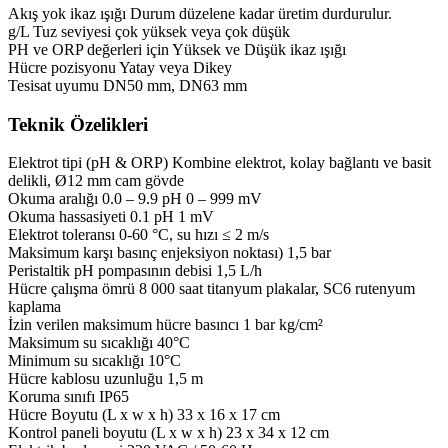
Akış yok ikaz ışığı Durum düzelene kadar üretim durdurulur.
g/L Tuz seviyesi çok yüksek veya çok düşük
PH ve ORP değerleri için Yüksek ve Düşük ikaz ışığı
Hücre pozisyonu Yatay veya Dikey
Tesisat uyumu DN50 mm, DN63 mm
Teknik Özelikleri
Elektrot tipi (pH & ORP) Kombine elektrot, kolay bağlantı ve basit
delikli, Ø12 mm cam gövde
Okuma aralığı 0.0 – 9.9 pH 0 – 999 mV
Okuma hassasiyeti 0.1 pH 1 mV
Elektrot toleransı 0-60 °C, su hızı ≤ 2 m/s
Maksimum karşı basınç enjeksiyon noktası) 1,5 bar
Peristaltik pH pompasının debisi 1,5 L/h
Hücre çalışma ömrü 8 000 saat titanyum plakalar, SC6 rutenyum
kaplama
İzin verilen maksimum hücre basıncı 1 bar kg/cm²
Maksimum su sıcaklığı 40°C
Minimum su sıcaklığı 10°C
Hücre kablosu uzunluğu 1,5 m
Koruma sınıfı IP65
Hücre Boyutu (L x w x h) 33 x 16 x 17 cm
Kontrol paneli boyutu (L x w x h) 23 x 34 x 12 cm