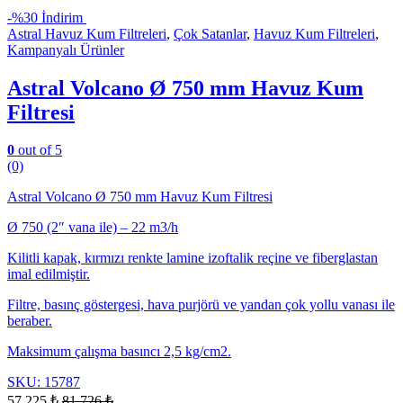
-
%30 İndirim
Astral Havuz Kum Filtreleri
,
Çok Satanlar
,
Havuz Kum Filtreleri
,
Kampanyalı Ürünler
Astral Volcano Ø 750 mm Havuz Kum
Filtresi
0
out of 5
(0)
Astral Volcano Ø 750 mm Havuz Kum Filtresi
Ø 750 (2″ vana ile) – 22 m3/h
Kilitli kapak, kırmızı renkte lamine izoftalik reçine ve fiberglastan
imal edilmiştir.
Filtre, basınç göstergesi, hava purjörü ve yandan çok yollu vanası ile
beraber.
Maksimum çalışma basıncı 2,5 kg/cm2.
SKU: 15787
57.225
₺
81.726
₺