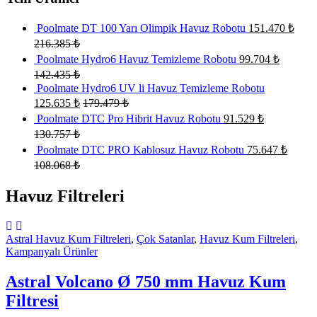
Poolmate DT 100 Yarı Olimpik Havuz Robotu
151.470
₺
216.385
₺
Poolmate Hydro6 Havuz Temizleme Robotu
99.704
₺
142.435
₺
Poolmate Hydro6 UV li Havuz Temizleme Robotu
125.635
₺
179.479
₺
Poolmate DTC Pro Hibrit Havuz Robotu
91.529
₺
130.757
₺
Poolmate DTC PRO Kablosuz Havuz Robotu
75.647
₺
108.068
₺
Havuz Filtreleri
Astral Havuz Kum Filtreleri
,
Çok Satanlar
,
Havuz Kum Filtreleri
,
Kampanyalı Ürünler
Astral Volcano Ø 750 mm Havuz Kum
Filtresi