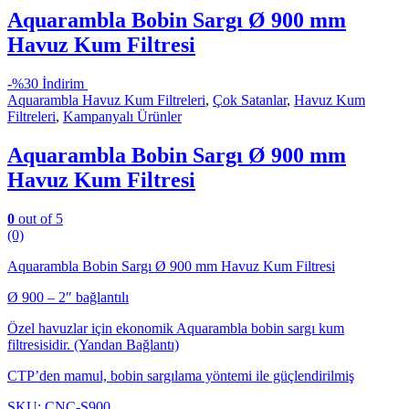
Aquarambla Bobin Sargı Ø 900 mm
Havuz Kum Filtresi
-
%30 İndirim
Aquarambla Havuz Kum Filtreleri
,
Çok Satanlar
,
Havuz Kum
Filtreleri
,
Kampanyalı Ürünler
Aquarambla Bobin Sargı Ø 900 mm
Havuz Kum Filtresi
0
out of 5
(0)
Aquarambla Bobin Sargı Ø 900 mm Havuz Kum Filtresi
Ø 900 – 2″ bağlantılı
Özel havuzlar için ekonomik Aquarambla bobin sargı kum
filtresisidir. (Yandan Bağlantı)
CTP’den mamul, bobin sargılama yöntemi ile güçlendirilmiş
SKU: CNC-S900