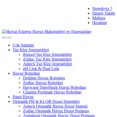
Skip
Skip
Tüm Ürünlerde
Neredeyiz ?
to
to
Sipariş Takibi
navigation
content
Ücretsiz Kargo ve %3 Havale İndirimi
Mağaza
Hesabım
Çok Satanlar
Tuz Klor Jenerarörleri
Bspool Tuz Klor Jeneratörleri
Zodiac Tuz Klor Jeneratörleri
Antech Tuz Klor Jeneratörleri
pH Link & Dual Link
Havuz Robotları
Dolphin Havuz Robotları
Zodiac Havuz Robotları
Hayward TigerShark Havuz Robotları
Chasing Poolmate Havuz Robotları
Panel Havuz
Otomatik PH & KLOR Dozaj Sistemleri
Antech Otomatik Havuz Dozaj Sistemi
Zodiac Otomatik Havuz Dozaj Pompası
Astralpool Otomatik Havuz Dozaj Pompası