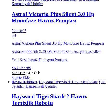
Kampanyalı Ürünler
Astral Victoria Plus Silent 3.0 Hp
Monofaze Havuz Pompası
0
out of 5
(0)
Astral Victoria Plus Silent 3.0 Hp Monofaze Havuz Pompası
Astral 34.000 lt/h 2,20 kW Monofaze havuz pompası silent
Yeni Nesil havuz Filtrasyon Pompası
SKU: 65569
44.960
₺
64.237
₺
Sepete Ekle
Havuz Robotları
,
Hayward TigerShark Havuz Robotları
,
Çok
Satanlar
,
Kampanyalı Ürünler
Hayward TigerShark 2 Havuz
Temizlik Robotu