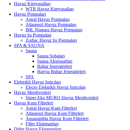
Havuz Kimyasalları
WTR Havuz Kimyasalları
Havuz Pompaları
Astral Havuz Pompaları
Atlaspool Havuz Pompaları
IML Niagara Havuz Pompaları
Havuz Isı Pompaları
Zodiac Havuz Isı Pompaları
SPA & SAUNA
Sauna
Sauna Sobaları
Sauna Aksesuarları
Buhar Jeneratörleri
Harvia Buhar Jeneratörleri
SPA
Elektrikli Havuz Isıtıcıları
Elecro Elektrikli Havuz Isıtıcıları
Havuz Merdivenleri
Süper Eko MURO Havuz Merdivenleri
Havuz Kum Filtreleri
Astral Havuz Kum Filtreleri
Atlaspool Havuz Kum Filtreleri
Aquarambla Havuz Kum Filtreleri
Filtre Ekipmanları
Diğer Havuz Ekipmanları