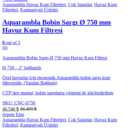
Aquarambla Havuz Kum Filtreleri
,
Çok Satanlar
,
Havuz Kum
Filtreleri
,
Kampanyalı Ürünler
Aquarambla Bobin Sargı Ø 750 mm
Havuz Kum Filtresi
0
out of 5
(0)
Aquarambla Bobin Sargı Ø 750 mm Havuz Kum Filtresi
Ø 750 – 2″ bağlantılı
Özel havuzlar için ekonomik Aquarambla bobin sargı kum
filtresisidir. (Yandan Bağlantı)
CTP’den mamul, bobin sargılama yöntemi ile güçlendirilmiş
SKU: CNC-S750
46.546
₺
66.499
₺
Sepete Ekle
Aquarambla Havuz Kum Filtreleri
,
Çok Satanlar
,
Havuz Kum
Filtreleri
,
Kampanyalı Ürünler