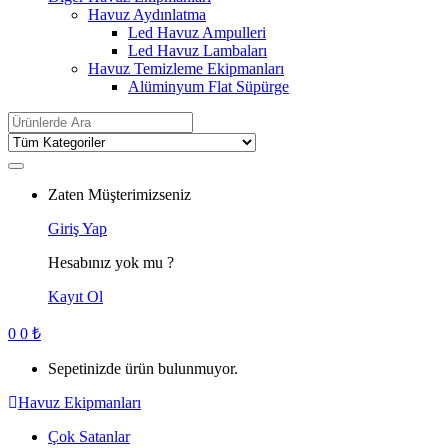
Havuz Aydınlatma
Led Havuz Ampulleri
Led Havuz Lambaları
Havuz Temizleme Ekipmanları
Alüminyum Flat Süpürge
Search
for:
Zaten Müşterimizseniz
Giriş Yap
Hesabınız yok mu ?
Kayıt Ol
0
0
₺
Sepetinizde ürün bulunmuyor.
Havuz Ekipmanları
Çok Satanlar