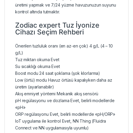
üretimi yapmak ve 7/24 yüzme havuzunuzun suyunu
kontrol altında tutmaktır.
Zodiac expert Tuz İyonize
Cihazı Seçim Rehberi
Önerilen tuzluluk oranı (en az-en çok) 4 g/L (4 – 10
g/L)
Tuz miktarı okuma Evet
Su sıcaklığı okuma Evet
Boost modu 24 saat şoklama (şok klorlarma)
Low (örtü) modu Havuz örtüsü kapalıyken daha az
üretim (ayarlanabilir)
Akış emniyet yöntemi Mekanik akış sensörü
pH regülasyonu ve dozlama Evet, belirli modellerde
«pH»
ORP regülasyonu Evet, belirli modellerde «pH/ORP»
IoT uygulama ile kontrol Evet, NN Thing (Fluidra
Connect ve NN uygulamasıyla uyumlu)