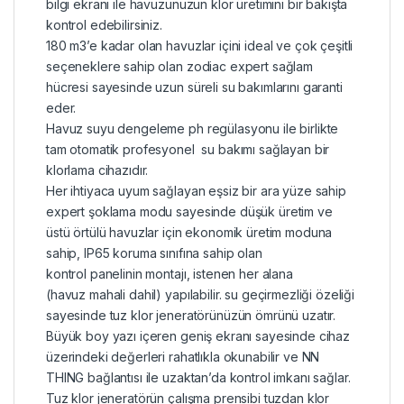
bilgi ekranı ile havuzunuzun klor üretimini bir bakışta
kontrol edebilirsiniz.
180 m3’e kadar olan havuzlar içini ideal ve çok çeşitli
seçeneklere sahip olan zodiac expert sağlam
hücresi sayesinde uzun süreli su bakımlarını garanti
eder.
Havuz suyu dengeleme ph regülasyonu ile birlikte
tam otomatik profesyonel su bakımı sağlayan bir
klorlama cihazıdır.
Her ihtiyaca uyum sağlayan eşsiz bir ara yüze sahip
expert şoklama modu sayesinde düşük üretim ve
üstü örtülü havuzlar için ekonomik üretim moduna
sahip, IP65 koruma sınıfına sahip olan
kontrol panelinin montajı, istenen her alana
(havuz mahali dahil) yapılabilir. su geçirmezliği özeliği
sayesinde tuz klor jeneratörünüzün ömrünü uzatır.
Büyük boy yazı içeren geniş ekranı sayesinde cihaz
üzerindeki değerleri rahatlıkla okunabilir ve NN
THING bağlantısı ile uzaktan’da kontrol imkanı sağlar.
Tuz klor jeneratörün çalışma prensibi tuzdan klor