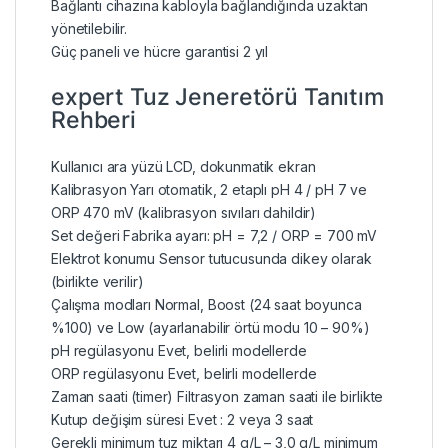
Bağlantı cihazına kabloyla bağlandığında uzaktan
yönetilebilir.
Güç paneli ve hücre garantisi 2 yıl
expert Tuz Jeneretörü Tanıtım
Rehberi
Kullanıcı ara yüzü LCD, dokunmatik ekran
Kalibrasyon Yarı otomatik, 2 etaplı pH 4 / pH 7 ve
ORP 470 mV (kalibrasyon sıvıları dahildir)
Set değeri Fabrika ayarı: pH = 7,2 / ORP = 700 mV
Elektrot konumu Sensor tutucusunda dikey olarak
(birlikte verilir)
Çalışma modları Normal, Boost (24 saat boyunca
%100) ve Low (ayarlanabilir örtü modu 10 – 90%)
pH regülasyonu Evet, belirli modellerde
ORP regülasyonu Evet, belirli modellerde
Zaman saati (timer) Filtrasyon zaman saati ile birlikte
Kutup değişim süresi Evet : 2 veya 3 saat
Gerekli minimum tuz miktarı 4 g/L – 3,0 g/L minimum