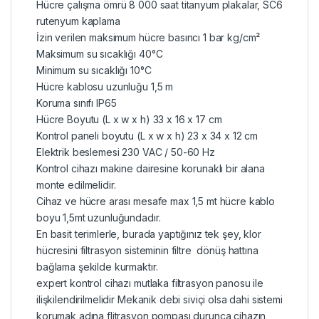
Hücre çalışma ömrü 8 000 saat titanyum plakalar, SC6
rutenyum kaplama
İzin verilen maksimum hücre basıncı 1 bar kg/cm²
Maksimum su sıcaklığı 40°C
Minimum su sıcaklığı 10°C
Hücre kablosu uzunluğu 1,5 m
Koruma sınıfı IP65
Hücre Boyutu (L x w x h) 33 x 16 x 17 cm
Kontrol paneli boyutu (L x w x h) 23 x 34 x 12 cm
Elektrik beslemesi 230 VAC / 50-60 Hz
Kontrol cihazı makine dairesine korunaklı bir alana
monte edilmelidir.
Cihaz ve hücre arası mesafe max 1,5 mt hücre kablo
boyu 1,5mt uzunluğundadır.
En basit terimlerle, burada yaptığınız tek şey, klor
hücresini filtrasyon sisteminin filtre dönüş hattına
bağlama şekilde kurmaktır.
expert kontrol cihazı mutlaka filtrasyon panosu ile
ilişkilendirilmelidir Mekanik debi siviçi olsa dahi sistemi
korumak adına flitrasyon pompası durunca cihazın