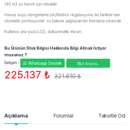
140 m3 su hacmi için idealdir.
Havuz suyu dengeleme ph/Redox regülasyonu ile birlikte tam
otomatik profesyonel su bakımı sağlayan bir klorlama cihazıdır.
Kullanıcı ara yüzü LCD, dokunmatik ekran.
Bu Ürünün Stok Bilgisi Hakkında Bilgi Almak İstiyor
musunuz ?
:
İletişim :
Whatsapp Destek
Bizi Arayın..
225.137
₺
321.610
₺
Açıklama
Yorumlar
Taksitle Öde