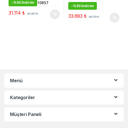
-
%30 İndirim
-
%30 İndirim
31.114
₺
44.367
₺
33.693
₺
48.179
₺
Menü
Kategoriler
Müşteri Paneli