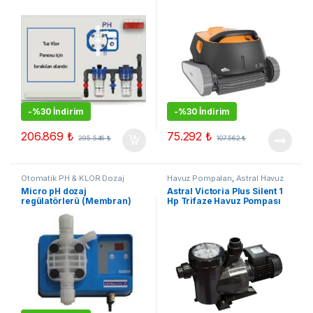
-
%30 İndirim
-
%30 İndirim
206.869
₺
75.292
₺
295.546
₺
107.562
₺
Otomatik PH & KLOR Dozaj
Havuz Pompaları
,
Astral Havuz
Sistemleri
,
Astralpool Otomatik
Pompaları
,
Çok Satanlar
,
Micro pH dozaj
Astral Victoria Plus Silent 1
Havuz Dozaj Pompası
,
Çok
Kampanyalı Ürünler
regülatörlerü (Membran)
Hp Trifaze Havuz Pompası
Satanlar
,
Kampanyalı Ürünler