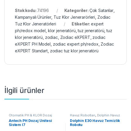
Stok kodu:
74196
Kategoriler:
Çok Satanlar
,
Kampanyalı Ürünler
,
Tuz Klor Jenerarörleri
,
Zodiac
Tuz Klor Jeneratörleri
Etiketler:
expert
ph/redox model
,
klor jeneratörü
,
tuz jeneratörü
,
tuz
klor jeneratörü
,
zodiac
,
Zodiac eXPERT
,
zodiac
eXPERT PH Model
,
zodiac expert ph/redox
,
Zodiac
eXPERT Standart
,
zodiac tuz klor jeneratörü
İlgili ürünler
Otomatik PH & KLOR Dozaj
Havuz Robotları
,
Dolphin Havuz
Sistemleri
,
Antech Otomatik
Robotları
,
Çok Satanlar
,
Antech PH Dozaj Ünitesi
Dolphin E30 Havuz Temizlik
Havuz Dozaj Sistemi
,
Çok
Kampanyalı Ürünler
Sistem I7
Robotu
Satanlar
,
Kampanyalı Ürünler