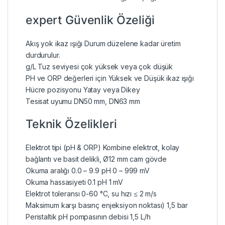
expert Güvenlik Özeliği
Akış yok ikaz ışığı Durum düzelene kadar üretim
durdurulur.
g/L Tuz seviyesi çok yüksek veya çok düşük
PH ve ORP değerleri için Yüksek ve Düşük ikaz ışığı
Hücre pozisyonu Yatay veya Dikey
Tesisat uyumu DN50 mm, DN63 mm
Teknik Özelikleri
Elektrot tipi (pH & ORP) Kombine elektrot, kolay
bağlantı ve basit delikli, Ø12 mm cam gövde
Okuma aralığı 0.0 – 9.9 pH 0 – 999 mV
Okuma hassasiyeti 0.1 pH 1 mV
Elektrot toleransı 0-60 °C, su hızı ≤ 2 m/s
Maksimum karşı basınç enjeksiyon noktası) 1,5 bar
Peristaltik pH pompasının debisi 1,5 L/h